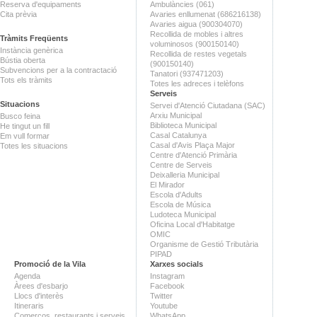
Reserva d'equipaments
Ambulàncies (061)
Cita prèvia
Avaries enllumenat (686216138)
Avaries aigua (900304070)
Recollida de mobles i altres
Tràmits Freqüents
voluminosos (900150140)
Instància genèrica
Recollida de restes vegetals
Bústia oberta
(900150140)
Subvencions per a la contractació
Tanatori (937471203)
Tots els tràmits
Totes les adreces i telèfons
Serveis
Situacions
Servei d'Atenció Ciutadana (SAC)
Arxiu Municipal
Busco feina
Biblioteca Municipal
He tingut un fill
Casal Catalunya
Em vull formar
Casal d'Avis Plaça Major
Totes les situacions
Centre d'Atenció Primària
Centre de Serveis
Deixalleria Municipal
El Mirador
Escola d'Adults
Escola de Música
Ludoteca Municipal
Oficina Local d'Habitatge
OMIC
Organisme de Gestió Tributària
PIPAD
Promoció de la Vila
Xarxes socials
Agenda
Instagram
Àrees d'esbarjo
Facebook
Llocs d'interès
Twitter
Itineraris
Youtube
Comerços, restaurants i serveis
WhatsApp