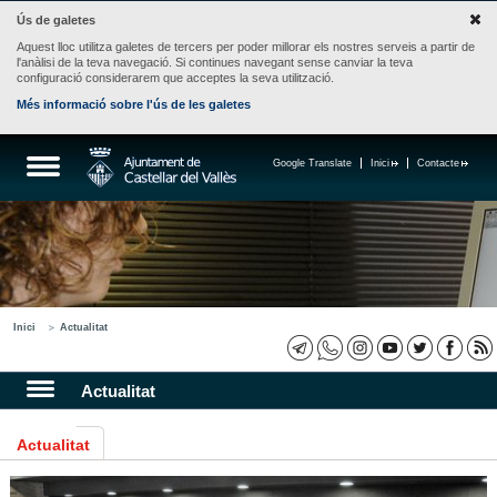
Ús de galetes
Aquest lloc utilitza galetes de tercers per poder millorar els nostres serveis a partir de
l'anàlisi de la teva navegació. Si continues navegant sense canviar la teva
configuració considerarem que acceptes la seva utilització.
Més informació sobre l'ús de les galetes
Google Translate
Inici
Contacte
Inici
Actualitat
Actualitat
Actualitat