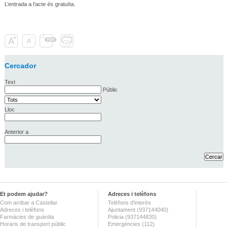
L’entrada a l’acte és gratuïta.
Cercador
Text
Públic
Lloc
Anterior a
Et podem ajudar?
Adreces i telèfons
Com arribar a Castellar
Telèfons d'interès
Adreces i telèfons
Ajuntament (937144040)
Farmàcies de guàrdia
Policia (937144830)
Horaris de transport públic
Emergències (112)