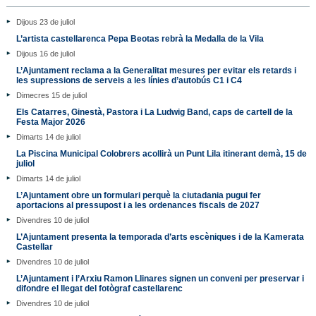
Dijous 23 de juliol
L’artista castellarenca Pepa Beotas rebrà la Medalla de la Vila
Dijous 16 de juliol
L’Ajuntament reclama a la Generalitat mesures per evitar els retards i
les supressions de serveis a les línies d’autobús C1 i C4
Dimecres 15 de juliol
Els Catarres, Ginestà, Pastora i La Ludwig Band, caps de cartell de la
Festa Major 2026
Dimarts 14 de juliol
La Piscina Municipal Colobrers acollirà un Punt Lila itinerant demà, 15 de
juliol
Dimarts 14 de juliol
L’Ajuntament obre un formulari perquè la ciutadania pugui fer
aportacions al pressupost i a les ordenances fiscals de 2027
Divendres 10 de juliol
L’Ajuntament presenta la temporada d’arts escèniques i de la Kamerata
Castellar
Divendres 10 de juliol
L’Ajuntament i l’Arxiu Ramon Llinares signen un conveni per preservar i
difondre el llegat del fotògraf castellarenc
Divendres 10 de juliol