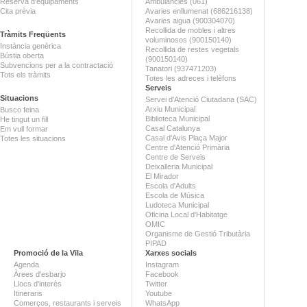
Reserva d'equipaments
Ambulàncies (061)
Cita prèvia
Avaries enllumenat (686216138)
Avaries aigua (900304070)
Recollida de mobles i altres
Tràmits Freqüents
voluminosos (900150140)
Instància genèrica
Recollida de restes vegetals
Bústia oberta
(900150140)
Subvencions per a la contractació
Tanatori (937471203)
Tots els tràmits
Totes les adreces i telèfons
Serveis
Situacions
Servei d'Atenció Ciutadana (SAC)
Arxiu Municipal
Busco feina
Biblioteca Municipal
He tingut un fill
Casal Catalunya
Em vull formar
Casal d'Avis Plaça Major
Totes les situacions
Centre d'Atenció Primària
Centre de Serveis
Deixalleria Municipal
El Mirador
Escola d'Adults
Escola de Música
Ludoteca Municipal
Oficina Local d'Habitatge
OMIC
Organisme de Gestió Tributària
PIPAD
Promoció de la Vila
Xarxes socials
Agenda
Instagram
Àrees d'esbarjo
Facebook
Llocs d'interès
Twitter
Itineraris
Youtube
Comerços, restaurants i serveis
WhatsApp