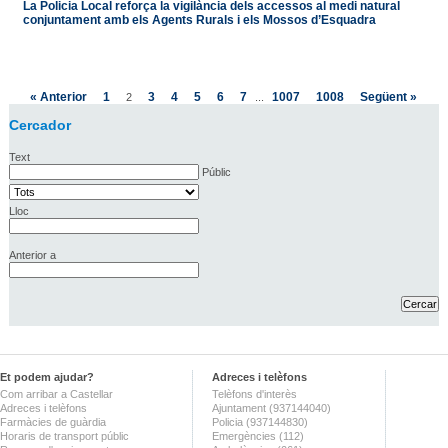
La Policia Local reforça la vigilància dels accessos al medi natural
conjuntament amb els Agents Rurals i els Mossos d’Esquadra
« Anterior
1
3
4
5
6
7
1007
1008
Següent »
2
...
Cercador
Text
Públic
Lloc
Anterior a
Et podem ajudar?
Adreces i telèfons
Com arribar a Castellar
Telèfons d'interès
Adreces i telèfons
Ajuntament (937144040)
Farmàcies de guàrdia
Policia (937144830)
Horaris de transport públic
Emergències (112)