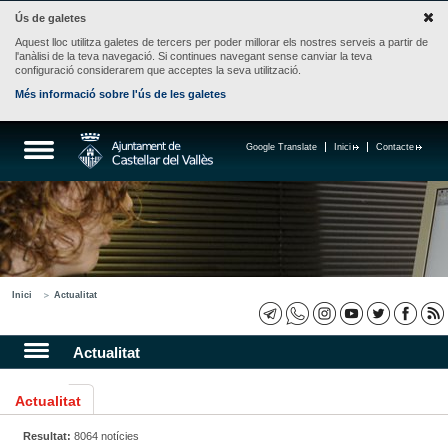
Ús de galetes
Aquest lloc utilitza galetes de tercers per poder millorar els nostres serveis a partir de
l'anàlisi de la teva navegació. Si continues navegant sense canviar la teva
configuració considerarem que acceptes la seva utilització.
Més informació sobre l'ús de les galetes
Google Translate
Inici
Contacte
Inici
Actualitat
Actualitat
Actualitat
Resultat:
8064 notícies