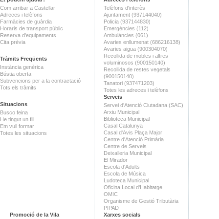
Com arribar a Castellar
Telèfons d'interès
Adreces i telèfons
Ajuntament (937144040)
Farmàcies de guàrdia
Policia (937144830)
Horaris de transport públic
Emergències (112)
Reserva d'equipaments
Ambulàncies (061)
Cita prèvia
Avaries enllumenat (686216138)
Avaries aigua (900304070)
Recollida de mobles i altres
Tràmits Freqüents
voluminosos (900150140)
Instància genèrica
Recollida de restes vegetals
Bústia oberta
(900150140)
Subvencions per a la contractació
Tanatori (937471203)
Tots els tràmits
Totes les adreces i telèfons
Serveis
Situacions
Servei d'Atenció Ciutadana (SAC)
Arxiu Municipal
Busco feina
Biblioteca Municipal
He tingut un fill
Casal Catalunya
Em vull formar
Casal d'Avis Plaça Major
Totes les situacions
Centre d'Atenció Primària
Centre de Serveis
Deixalleria Municipal
El Mirador
Escola d'Adults
Escola de Música
Ludoteca Municipal
Oficina Local d'Habitatge
OMIC
Organisme de Gestió Tributària
PIPAD
Promoció de la Vila
Xarxes socials