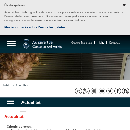
Ús de galetes
Aquest lloc utilitza galetes de tercers per poder millorar els nostres serveis a partir de
l'anàlisi de la teva navegació. Si continues navegant sense canviar la teva
configuració considerarem que acceptes la seva utilització.
Més informació sobre l'ús de les galetes
Google Translate
Inici
Contacte
Inici
Actualitat
Actualitat
Actualitat
Criteris de cerca: