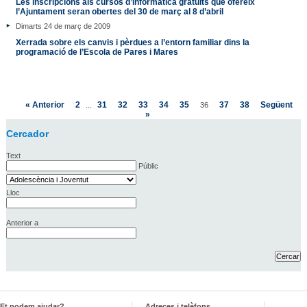
Les inscripcions als cursos d’informàtica gratuïts que ofereix
l’Ajuntament seran obertes del 30 de març al 8 d’abril
Dimarts 24 de març de 2009
Xerrada sobre els canvis i pèrdues a l’entorn familiar dins la
programació de l’Escola de Pares i Mares
« Anterior
2
31
32
33
34
35
37
38
Següent
...
36
»
Cercador
Text
Públic
Lloc
Anterior a
Et podem ajudar?
Adreces i telèfons