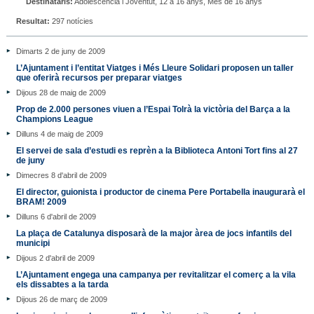
Destinataris:
Adolescència i Joventut, 12 a 16 anys, Més de 16 anys
Resultat:
297 notícies
Dimarts 2 de juny de 2009
L’Ajuntament i l’entitat Viatges i Més Lleure Solidari proposen un taller
que oferirà recursos per preparar viatges
Dijous 28 de maig de 2009
Prop de 2.000 persones viuen a l’Espai Tolrà la victòria del Barça a la
Champions League
Dilluns 4 de maig de 2009
El servei de sala d’estudi es reprèn a la Biblioteca Antoni Tort fins al 27
de juny
Dimecres 8 d'abril de 2009
El director, guionista i productor de cinema Pere Portabella inaugurarà el
BRAM! 2009
Dilluns 6 d'abril de 2009
La plaça de Catalunya disposarà de la major àrea de jocs infantils del
municipi
Dijous 2 d'abril de 2009
L’Ajuntament engega una campanya per revitalitzar el comerç a la vila
els dissabtes a la tarda
Dijous 26 de març de 2009