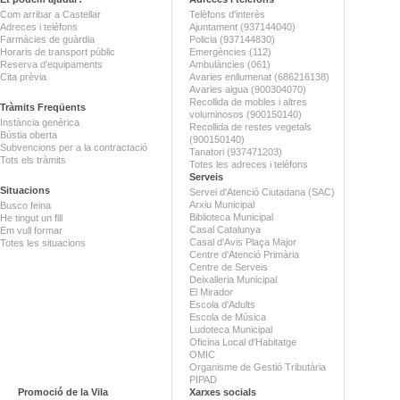
Com arribar a Castellar
Telèfons d'interès
Adreces i telèfons
Ajuntament (937144040)
Farmàcies de guàrdia
Policia (937144830)
Horaris de transport públic
Emergències (112)
Reserva d'equipaments
Ambulàncies (061)
Cita prèvia
Avaries enllumenat (686216138)
Avaries aigua (900304070)
Recollida de mobles i altres
Tràmits Freqüents
voluminosos (900150140)
Instància genèrica
Recollida de restes vegetals
Bústia oberta
(900150140)
Subvencions per a la contractació
Tanatori (937471203)
Tots els tràmits
Totes les adreces i telèfons
Serveis
Situacions
Servei d'Atenció Ciutadana (SAC)
Arxiu Municipal
Busco feina
Biblioteca Municipal
He tingut un fill
Casal Catalunya
Em vull formar
Casal d'Avis Plaça Major
Totes les situacions
Centre d'Atenció Primària
Centre de Serveis
Deixalleria Municipal
El Mirador
Escola d'Adults
Escola de Música
Ludoteca Municipal
Oficina Local d'Habitatge
OMIC
Organisme de Gestió Tributària
PIPAD
Promoció de la Vila
Xarxes socials