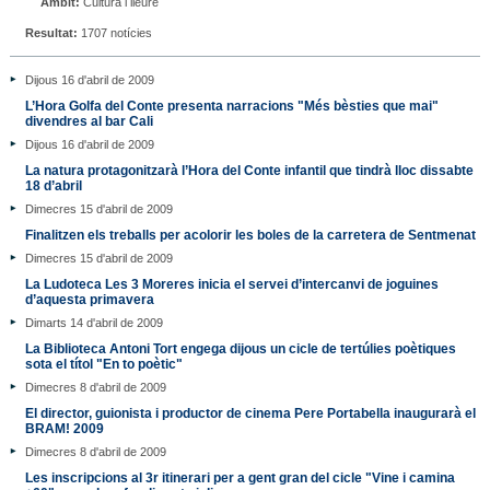
Àmbit:
Cultura i lleure
Resultat:
1707 notícies
Dijous 16 d'abril de 2009
L’Hora Golfa del Conte presenta narracions "Més bèsties que mai"
divendres al bar Cali
Dijous 16 d'abril de 2009
La natura protagonitzarà l’Hora del Conte infantil que tindrà lloc dissabte
18 d’abril
Dimecres 15 d'abril de 2009
Finalitzen els treballs per acolorir les boles de la carretera de Sentmenat
Dimecres 15 d'abril de 2009
La Ludoteca Les 3 Moreres inicia el servei d’intercanvi de joguines
d’aquesta primavera
Dimarts 14 d'abril de 2009
La Biblioteca Antoni Tort engega dijous un cicle de tertúlies poètiques
sota el títol "En to poètic"
Dimecres 8 d'abril de 2009
El director, guionista i productor de cinema Pere Portabella inaugurarà el
BRAM! 2009
Dimecres 8 d'abril de 2009
Les inscripcions al 3r itinerari per a gent gran del cicle "Vine i camina