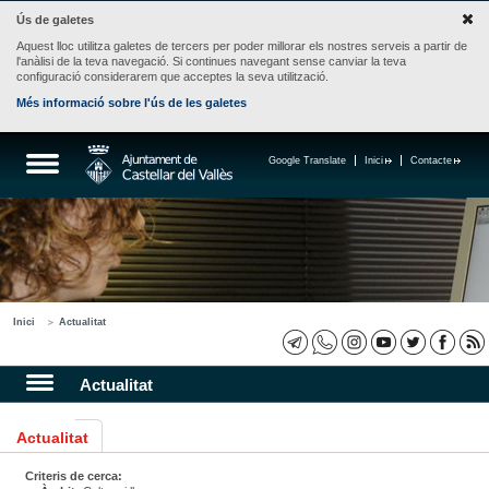
Ús de galetes
Aquest lloc utilitza galetes de tercers per poder millorar els nostres serveis a partir de
l'anàlisi de la teva navegació. Si continues navegant sense canviar la teva
configuració considerarem que acceptes la seva utilització.
Més informació sobre l'ús de les galetes
Google Translate
Inici
Contacte
Inici
Actualitat
Actualitat
Actualitat
Criteris de cerca: