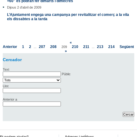
+60" es podran fer dimarts i dimecres
Dijous 2 d'abril de 2009
L’Ajuntament engega una campanya per revitalitzar el comerç a la vila
els dissabtes a la tarda
«
Anterior
1
2
207
208
210
211
213
214
Següent
...
209
...
»
Cercador
Text
Públic
Lloc
Anterior a
Et podem ajudar?
Adreces i telèfons