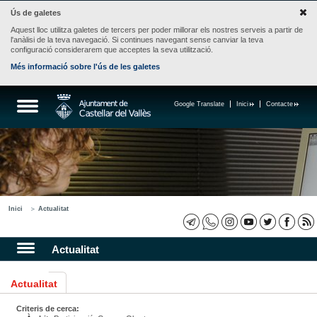
Ús de galetes
Aquest lloc utilitza galetes de tercers per poder millorar els nostres serveis a partir de
l'anàlisi de la teva navegació. Si continues navegant sense canviar la teva
configuració considerarem que acceptes la seva utilització.
Més informació sobre l'ús de les galetes
Google Translate
Inici
Contacte
Inici
Actualitat
Actualitat
Actualitat
Criteris de cerca: