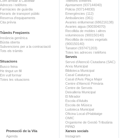
Com arribar a Castellar
Telèfons d'interès
Adreces i telèfons
Ajuntament (937144040)
Farmàcies de guàrdia
Policia (937144830)
Horaris de transport públic
Emergències (112)
Reserva d'equipaments
Ambulàncies (061)
Cita prèvia
Avaries enllumenat (686216138)
Avaries aigua (900304070)
Recollida de mobles i altres
Tràmits Freqüents
voluminosos (900150140)
Instància genèrica
Recollida de restes vegetals
Bústia oberta
(900150140)
Subvencions per a la contractació
Tanatori (937471203)
Tots els tràmits
Totes les adreces i telèfons
Serveis
Situacions
Servei d'Atenció Ciutadana (SAC)
Arxiu Municipal
Busco feina
Biblioteca Municipal
He tingut un fill
Casal Catalunya
Em vull formar
Casal d'Avis Plaça Major
Totes les situacions
Centre d'Atenció Primària
Centre de Serveis
Deixalleria Municipal
El Mirador
Escola d'Adults
Escola de Música
Ludoteca Municipal
Oficina Local d'Habitatge
OMIC
Organisme de Gestió Tributària
PIPAD
Promoció de la Vila
Xarxes socials
Agenda
Instagram