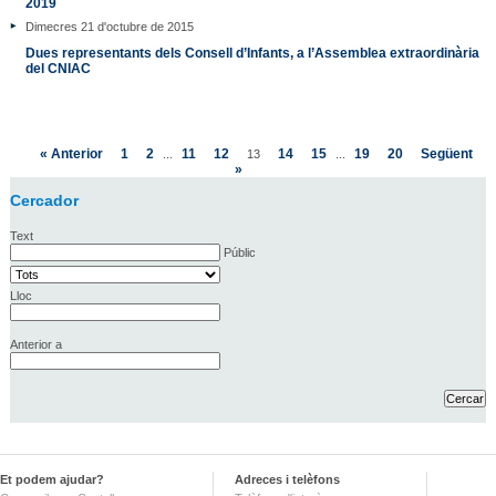
2019
Dimecres 21 d'octubre de 2015
Dues representants dels Consell d’Infants, a l’Assemblea extraordinària
del CNIAC
« Anterior
1
2
11
12
14
15
19
20
Següent
...
13
...
»
Cercador
Text
Públic
Lloc
Anterior a
Et podem ajudar?
Adreces i telèfons