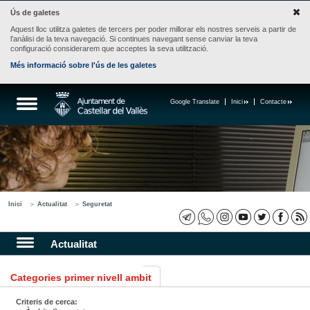
Ús de galetes
Aquest lloc utilitza galetes de tercers per poder millorar els nostres serveis a partir de
l'anàlisi de la teva navegació. Si continues navegant sense canviar la teva
configuració considerarem que acceptes la seva utilització.
Més informació sobre l'ús de les galetes
Google Translate
Inici
Contacte
Inici
Actualitat
Seguretat
Actualitat
Categories primer nivell ambit
Criteris de cerca: