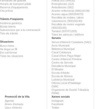
Farmàcies de guàrdia
Policia (937144830)
Horaris de transport públic
Emergències (112)
Reserva d'equipaments
Ambulàncies (061)
Cita prèvia
Avaries enllumenat (686216138)
Avaries aigua (900304070)
Recollida de mobles i altres
Tràmits Freqüents
voluminosos (900150140)
Instància genèrica
Recollida de restes vegetals
Bústia oberta
(900150140)
Subvencions per a la contractació
Tanatori (937471203)
Tots els tràmits
Totes les adreces i telèfons
Serveis
Situacions
Servei d'Atenció Ciutadana (SAC)
Arxiu Municipal
Busco feina
Biblioteca Municipal
He tingut un fill
Casal Catalunya
Em vull formar
Casal d'Avis Plaça Major
Totes les situacions
Centre d'Atenció Primària
Centre de Serveis
Deixalleria Municipal
El Mirador
Escola d'Adults
Escola de Música
Ludoteca Municipal
Oficina Local d'Habitatge
OMIC
Organisme de Gestió Tributària
PIPAD
Promoció de la Vila
Xarxes socials
Agenda
Instagram
Àrees d'esbarjo
Facebook
Llocs d'interès
Twitter