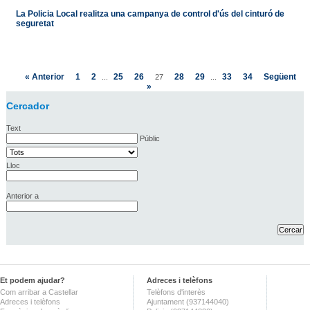
La Policia Local realitza una campanya de control d'ús del cinturó de
seguretat
« Anterior
1
2
25
26
28
29
33
34
Següent
...
27
...
»
Cercador
Text
Públic
Lloc
Anterior a
Et podem ajudar?
Adreces i telèfons
Com arribar a Castellar
Telèfons d'interès
Adreces i telèfons
Ajuntament (937144040)