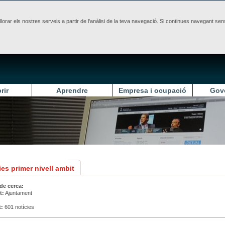
illorar els nostres serveis a partir de l'anàlisi de la teva navegació. Si continues navegant 
rir
Aprendre
Empresa i ocupació
Gov
es primer nivell ambit
 de cerca:
t:
Ajuntament
t:
601 notícies