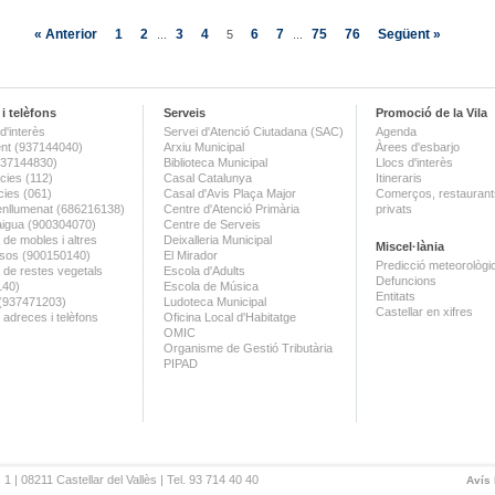
« Anterior
1
2
3
4
6
7
75
76
Següent »
...
5
...
i telèfons
Serveis
Promoció de la Vila
d'interès
Servei d'Atenció Ciutadana (SAC)
Agenda
nt (937144040)
Arxiu Municipal
Àrees d'esbarjo
(937144830)
Biblioteca Municipal
Llocs d'interès
ies (112)
Casal Catalunya
Itineraris
ies (061)
Casal d'Avis Plaça Major
Comerços, restaurants
enllumenat (686216138)
Centre d'Atenció Primària
privats
aigua (900304070)
Centre de Serveis
 de mobles i altres
Deixalleria Municipal
Miscel·lània
sos (900150140)
El Mirador
Predicció meteorològi
a de restes vegetals
Escola d'Adults
Defuncions
140)
Escola de Música
Entitats
 (937471203)
Ludoteca Municipal
Castellar en xifres
 adreces i telèfons
Oficina Local d'Habitatge
OMIC
Organisme de Gestió Tributària
PIPAD
 1 | 08211 Castellar del Vallès | Tel. 93 714 40 40
Avís 