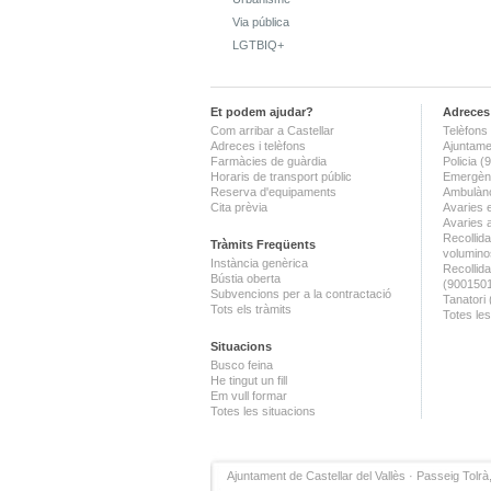
Via pública
LGTBIQ+
Et podem ajudar?
Adreces 
Com arribar a Castellar
Telèfons 
Adreces i telèfons
Ajuntame
Farmàcies de guàrdia
Policia 
Horaris de transport públic
Emergènc
Reserva d'equipaments
Ambulànc
Cita prèvia
Avaries 
Avaries 
Recollida
Tràmits Freqüents
volumino
Instància genèrica
Recollid
Bústia oberta
(900150
Subvencions per a la contractació
Tanatori
Tots els tràmits
Totes les
Situacions
Busco feina
He tingut un fill
Em vull formar
Totes les situacions
Ajuntament de Castellar del Vallès · Passeig Tolrà,