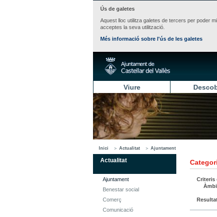
Ús de galetes
Aquest lloc utilitza galetes de tercers per poder m
acceptes la seva utilització.
Més informació sobre l'ús de les galetes
Viure
Descob
Inici
Actualitat
Ajuntament
Actualitat
Categori
Ajuntament
Criteris
Àmbi
Benestar social
Comerç
Resulta
Comunicació