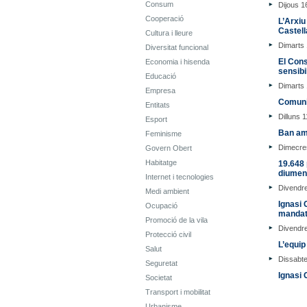
Consum
Dijous 
Cooperació
L’Arxiu
Castell
Cultura i lleure
Dimarts
Diversitat funcional
El Cons
Economia i hisenda
sensibi
Educació
Dimarts
Empresa
Comunic
Entitats
Dilluns 
Esport
Ban am
Feminisme
Dimecres
Govern Obert
Habitatge
19.648 
diumeng
Internet i tecnologies
Divendre
Medi ambient
Ignasi 
Ocupació
mandat
Promoció de la vila
Divendre
Protecció civil
L’equip
Salut
Dissabte
Seguretat
Ignasi 
Societat
Transport i mobilitat
Urbanisme