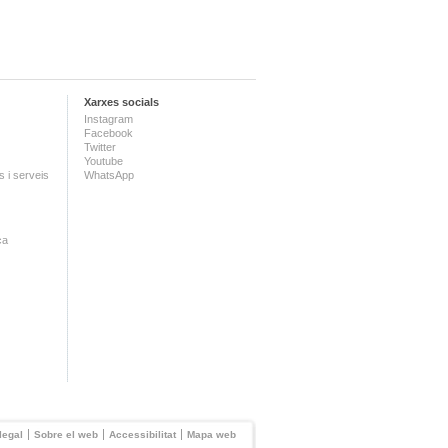
Xarxes socials
Instagram
Facebook
Twitter
Youtube
 i serveis
WhatsApp
ca
legal
Sobre el web
Accessibilitat
Mapa web