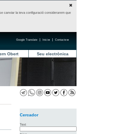
sense canviar la teva configuració considerarem que
Google Translate
Inici
Contacte
ern Obert
Seu electrònica
Cercador
Text