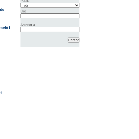
Públic
 de
Lloc
Anterior a
ació i
er