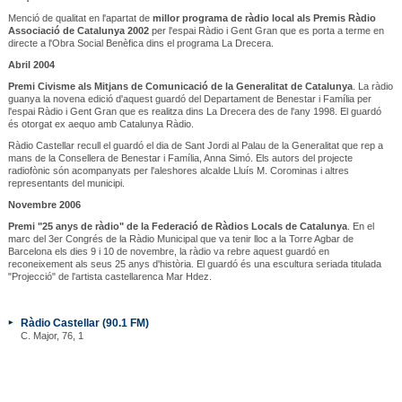
Menció de qualitat en l'apartat de
millor programa de ràdio local als Premis Ràdio
Associació de Catalunya 2002
per l'espai Ràdio i Gent Gran que es porta a terme en
directe a l'Obra Social Benèfica dins el programa La Drecera.
Abril 2004
Premi Civisme als Mitjans de Comunicació de la Generalitat de Catalunya
. La ràdio
guanya la novena edició d'aquest guardó del Departament de Benestar i Família per
l'espai Ràdio i Gent Gran que es realitza dins La Drecera des de l'any 1998. El guardó
és otorgat ex aequo amb Catalunya Ràdio.
Ràdio Castellar recull el guardó el dia de Sant Jordi al Palau de la Generalitat que rep a
mans de la Consellera de Benestar i Família, Anna Simó. Els autors del projecte
radiofònic són acompanyats per l'aleshores alcalde Lluís M. Corominas i altres
representants del municipi.
Novembre 2006
Premi "25 anys de ràdio" de la Federació de Ràdios Locals de Catalunya
. En el
marc del 3er Congrés de la Ràdio Municipal que va tenir lloc a la Torre Agbar de
Barcelona els dies 9 i 10 de novembre, la ràdio va rebre aquest guardó en
reconeixement als seus 25 anys d'història. El guardó és una escultura seriada titulada
"Projecció" de l'artista castellarenca Mar Hdez.
Ràdio Castellar (90.1 FM)
C. Major, 76, 1