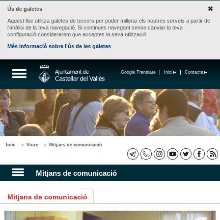
Ús de galetes
Aquest lloc utilitza galetes de tercers per poder millorar els nostres serveis a partir de
l'anàlisi de la teva navegació. Si continues navegant sense canviar la teva
configuració considerarem que acceptes la seva utilització.
Més informació sobre l'ús de les galetes
Google Translate
Inici
Contacte
Inici
Viure
Mitjans de comunicació
Mitjans de comunicació
Mitjans de comunicació