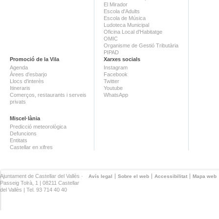
El Mirador
Escola d'Adults
Escola de Música
Ludoteca Municipal
Oficina Local d'Habitatge
OMIC
Organisme de Gestió Tributària
PIPAD
Promoció de la Vila
Xarxes socials
Agenda
Instagram
Àrees d'esbarjo
Facebook
Llocs d'interès
Twitter
Itineraris
Youtube
Comerços, restaurants i serveis
WhatsApp
privats
Miscel·lània
Predicció meteorològica
Defuncions
Entitats
Castellar en xifres
Ajuntament de Castellar del Vallès ·
Avís legal
Sobre el web
Accessibilitat
Mapa web
Passeig Tolrà, 1 | 08211 Castellar
del Vallès | Tel. 93 714 40 40