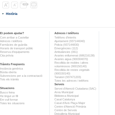
Història
Et podem ajudar?
Adreces i telèfons
Com arribar a Castellar
Telèfons d'interès
Adreces i telèfons
Ajuntament (937144040)
Farmàcies de guàrdia
Policia (937144830)
Horaris de transport públic
Emergències (112)
Reserva d'equipaments
Ambulàncies (061)
Cita prèvia
Avaries enllumenat (686216138)
Avaries aigua (900304070)
Recollida de mobles i altres
Tràmits Freqüents
voluminosos (900150140)
Instància genèrica
Recollida de restes vegetals
Bústia oberta
(900150140)
Subvencions per a la contractació
Tanatori (937471203)
Tots els tràmits
Totes les adreces i telèfons
Serveis
Situacions
Servei d'Atenció Ciutadana (SAC)
Arxiu Municipal
Busco feina
Biblioteca Municipal
He tingut un fill
Casal Catalunya
Em vull formar
Casal d'Avis Plaça Major
Totes les situacions
Centre d'Atenció Primària
Centre de Serveis
Deixalleria Municipal