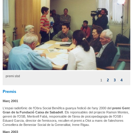
premi sbd
2
3
4
1
Premis
Març 2001
L'espai radiofònic de l'Obra Social Benèfica guanya l'edició de l'any 2000 del
premi Gent
Gran de la Fundació Caixa de Sabadell
. Els reponsables del projecte Ramon Montes,
gerent de l'OSB, Meritxell Fabà, responsable de l'àrea de psicopedagogia de l'OSB i
Eduard Garcia, director de l'emissora, recullen el premi a Olot a mans de l'aleshores
Consellera de Benestar Social de la Generalitat, Irene Rigau.
Març 2003