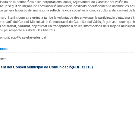
ribada de la democràcia a les corporacions locals, l'Ajuntament de Castellar del Vallès ha
t un seguit de mitjans de comunicació municipals destinats prioritàriament a difondre les activ
e genera la gestió del municipi i a reflectir la vida social, econòmica i cultural del conjunt de la
arc, i tenint com a referència també la voluntat de desenvolupar la participació ciutadana s'in
 creació del Consell Municipal de Comunicació de Castellar del Vallès, òrgan assessor que 
la neutralitat, pluralitat, objectivitat i la transparència de les informacions dels mitjans municipa
i pel respecte als drets i les llibertats.
comunicacio@castellarvalles.cat
nces
ents
ent del Consell Municipal de Comunicació(PDF 31318)