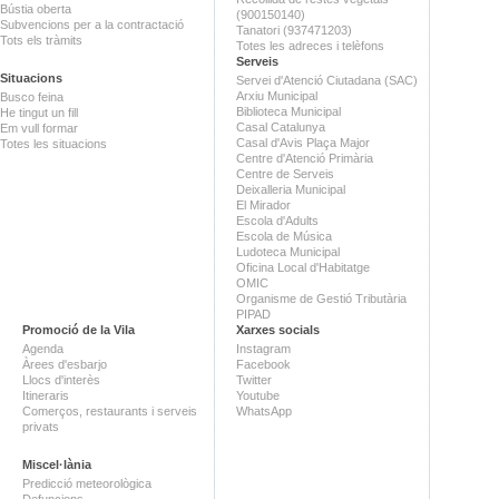
Bústia oberta
(900150140)
Subvencions per a la contractació
Tanatori (937471203)
Tots els tràmits
Totes les adreces i telèfons
Serveis
Situacions
Servei d'Atenció Ciutadana (SAC)
Arxiu Municipal
Busco feina
Biblioteca Municipal
He tingut un fill
Casal Catalunya
Em vull formar
Casal d'Avis Plaça Major
Totes les situacions
Centre d'Atenció Primària
Centre de Serveis
Deixalleria Municipal
El Mirador
Escola d'Adults
Escola de Música
Ludoteca Municipal
Oficina Local d'Habitatge
OMIC
Organisme de Gestió Tributària
PIPAD
Promoció de la Vila
Xarxes socials
Agenda
Instagram
Àrees d'esbarjo
Facebook
Llocs d'interès
Twitter
Itineraris
Youtube
Comerços, restaurants i serveis
WhatsApp
privats
Miscel·lània
Predicció meteorològica
Defuncions