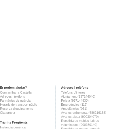
Et podem ajudar?
Adreces i telèfons
Com arribar a Castellar
Telèfons d'interès
Adreces i telèfons
Ajuntament (937144040)
Farmàcies de guàrdia
Policia (937144830)
Horaris de transport públic
Emergències (112)
Reserva d'equipaments
Ambulàncies (061)
Cita prèvia
Avaries enllumenat (686216138)
Avaries aigua (900304070)
Recollida de mobles i altres
Tràmits Freqüents
voluminosos (900150140)
Instància genèrica
Recollida de restes vegetals