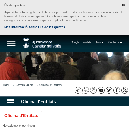
Ús de galetes
Aquest lloc utilitza galetes de tercers per poder millorar els nostres serveis a partir de
l'anàlisi de la teva navegació. Si continues navegant sense canviar la teva
configuració considerarem que acceptes la seva utilització.
Més informació sobre l'ús de les galetes
Google Translate
Inici
Contacte
Inici
Govern Obert
Oficina d'Entitats
Oficina d'Entitats
Oficina d'Entitats
No existeix el contingut