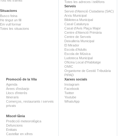
Tots els tràmits
Totes les adreces i telèfons
Serveis
Situacions
Servei d'Atenció Ciutadana (SAC)
Arxiu Municipal
Busco feina
Biblioteca Municipal
He tingut un fill
Casal Catalunya
Em vull formar
Casal d'Avis Plaça Major
Totes les situacions
Centre d'Atenció Primària
Centre de Serveis
Deixalleria Municipal
El Mirador
Escola d'Adults
Escola de Música
Ludoteca Municipal
Oficina Local d'Habitatge
OMIC
Organisme de Gestió Tributària
PIPAD
Promoció de la Vila
Xarxes socials
Agenda
Instagram
Àrees d'esbarjo
Facebook
Llocs d'interès
Twitter
Itineraris
Youtube
Comerços, restaurants i serveis
WhatsApp
privats
Miscel·lània
Predicció meteorològica
Defuncions
Entitats
Castellar en xifres