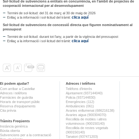
Sol·licitud de subvencions a entitats en concurrència, en l'àmbit de projectes de
cooperació internacional per al desenvolupament
Termini de sol·licitud: del 31 de març al 30 de maig de 2026
clica aquí
Enllaç a la informació i sol·licitud del tràmit:
Sol·licitud de subvencions de concessió directa que figuren nominativament al
pressupost
Termini de sol·licitud: durant tot l'any, a partir de la vigència del pressupost
clica aquí
Enllaç a la informació i sol·licitud del tràmit:
Et podem ajudar?
Adreces i telèfons
Com arribar a Castellar
Telèfons d'interès
Adreces i telèfons
Ajuntament (937144040)
Farmàcies de guàrdia
Policia (937144830)
Horaris de transport públic
Emergències (112)
Reserva d'equipaments
Ambulàncies (061)
Cita prèvia
Avaries enllumenat (686216138)
Avaries aigua (900304070)
Recollida de mobles i altres
Tràmits Freqüents
voluminosos (900150140)
Instància genèrica
Recollida de restes vegetals
Bústia oberta
(900150140)
Subvencions per a la contractació
Tanatori (937471203)