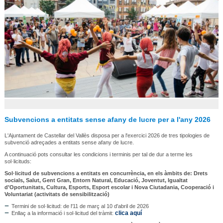
Subvencions a entitats sense afany de lucre per a l'any 2026
L'Ajuntament de Castellar del Vallès disposa per a l'exercici 2026 de tres tipologies de
subvenció adreçades a entitats sense afany de lucre.
A continuació pots consultar les condicions i terminis per tal de dur a terme les
sol·licituds:
Sol·licitud de subvencions a entitats en concurrència, en els àmbits de: Drets
socials, Salut, Gent Gran, Entorn Natural, Educació, Joventut, Igualtat
d’Oportunitats, Cultura, Esports, Esport escolar i Nova Ciutadania, Cooperació i
Voluntariat (activitats de sensibilització)
Termini de sol·licitud: de l'11 de març al 10 d'abril de 2026
clica aquí
Enllaç a la informació i sol·licitud del tràmit: