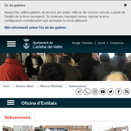
Ús de galetes
Aquest lloc utilitza galetes de tercers per poder millorar els nostres serveis a partir de
l'anàlisi de la teva navegació. Si continues navegant sense canviar la teva
configuració considerarem que acceptes la seva utilització.
Més informació sobre l'ús de les galetes
Google Translate
Inici
Contacte
Inici
Govern Obert
Oficina d'Entitats
Subvencions
Oficina d'Entitats
Subvencions