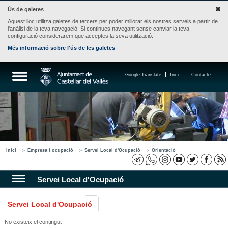
Ús de galetes
Aquest lloc utilitza galetes de tercers per poder millorar els nostres serveis a partir de
l'anàlisi de la teva navegació. Si continues navegant sense canviar la teva
configuració considerarem que acceptes la seva utilització.
Més informació sobre l'ús de les galetes
Google Translate
Inici
Contacte
Inici
Empresa i ocupació
Servei Local d'Ocupació
Orientació
Servei Local d'Ocupació
Servei Local d'Ocupació
No existeix el contingut