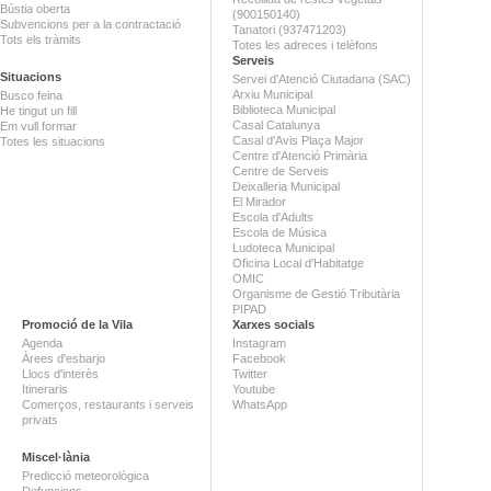
Bústia oberta
(900150140)
Subvencions per a la contractació
Tanatori (937471203)
Tots els tràmits
Totes les adreces i telèfons
Serveis
Situacions
Servei d'Atenció Ciutadana (SAC)
Arxiu Municipal
Busco feina
Biblioteca Municipal
He tingut un fill
Casal Catalunya
Em vull formar
Casal d'Avis Plaça Major
Totes les situacions
Centre d'Atenció Primària
Centre de Serveis
Deixalleria Municipal
El Mirador
Escola d'Adults
Escola de Música
Ludoteca Municipal
Oficina Local d'Habitatge
OMIC
Organisme de Gestió Tributària
PIPAD
Promoció de la Vila
Xarxes socials
Agenda
Instagram
Àrees d'esbarjo
Facebook
Llocs d'interès
Twitter
Itineraris
Youtube
Comerços, restaurants i serveis
WhatsApp
privats
Miscel·lània
Predicció meteorològica
Defuncions