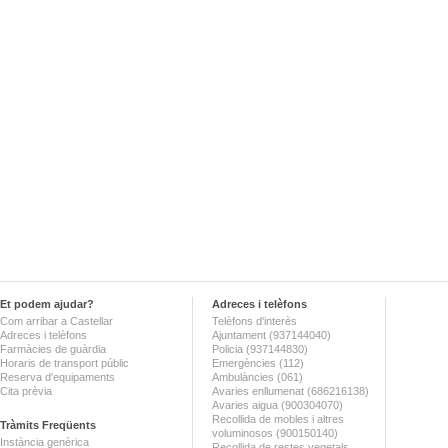
Et podem ajudar?
Adreces i telèfons
Com arribar a Castellar
Telèfons d'interès
Adreces i telèfons
Ajuntament (937144040)
Farmàcies de guàrdia
Policia (937144830)
Horaris de transport públic
Emergències (112)
Reserva d'equipaments
Ambulàncies (061)
Cita prèvia
Avaries enllumenat (686216138)
Avaries aigua (900304070)
Recollida de mobles i altres
Tràmits Freqüents
voluminosos (900150140)
Instància genèrica
Recollida de restes vegetals