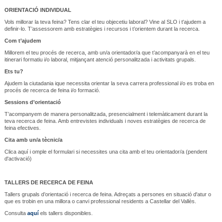
ORIENTACIÓ INDIVIDUAL
Vols millorar la teva feina? Tens clar el teu objecetiu laboral? Vine al SLO i t'ajudem a
definir-lo. T’assessorem amb estratègies i recursos i t’orientem durant la recerca.
Com t’ajudem
Millorem el teu procés de recerca, amb un/a orientador/a que t’acompanyarà en el teu
itinerari formatiu i/o laboral, mitjançant atenció personalitzada i activitats grupals.
Ets tu?
Ajudem la ciutadania ique necessita orientar la seva carrera professional i/o es troba en
procés de recerca de feina i/o formació.
Sessions d’orientació
T’acompanyem de manera personalitzada, presencialment i telemàticament durant la
teva recerca de feina. Amb entrevistes individuals i noves estratègies de recerca de
feina efectives.
Cita amb un/a tècnic/a
Clica aquí i omple el formulari si necessites una cita amb el teu orientador/a (pendent
d'activació)
TALLERS DE RECERCA DE FEINA
Tallers grupals d’orientació i recerca de feina. Adreçats a persones en situació d'atur o
que es trobin en una millora o canvi professional residents a Castellar del Vallès.
Consulta
aquí
els tallers disponibles.