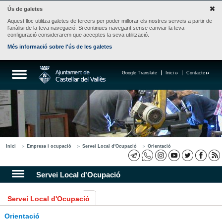
Ús de galetes
Aquest lloc utilitza galetes de tercers per poder millorar els nostres serveis a partir de
l'anàlisi de la teva navegació. Si continues navegant sense canviar la teva
configuració considerarem que acceptes la seva utilització.
Més informació sobre l'ús de les galetes
Google Translate
Inici
Contacte
Inici
Empresa i ocupació
Servei Local d'Ocupació
Orientació
Servei Local d'Ocupació
Servei Local d'Ocupació
Orientació