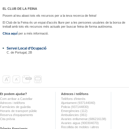
EL CLUB DE LA FEINA
Posem al teu abast tots els recursos per a la teva recerca de feina!
El Club de la Feina és un espai d'accés lliure per a les persones usuàries de la borsa de
treball amb tots els recursos més actuals per buscar feina de forma autònoma.
Clica aquí
per a més informació.
Servei Local d'Ocupació
C. de Portugal, 2B
Et podem ajudar?
Adreces i telèfons
Com arribar a Castellar
Telèfons d'interès
Adreces i telèfons
Ajuntament (937144040)
Farmàcies de guàrdia
Policia (937144830)
Horaris de transport públic
Emergències (112)
Reserva d'equipaments
Ambulàncies (061)
Cita prèvia
Avaries enllumenat (686216138)
Avaries aigua (900304070)
Recollida de mobles i altres
Tràmits Freqüents