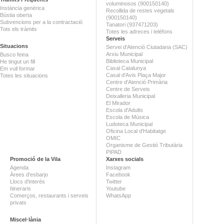
voluminosos (900150140)
Instància genèrica
Recollida de restes vegetals
Bústia oberta
(900150140)
Subvencions per a la contractació
Tanatori (937471203)
Tots els tràmits
Totes les adreces i telèfons
Serveis
Situacions
Servei d'Atenció Ciutadana (SAC)
Arxiu Municipal
Busco feina
Biblioteca Municipal
He tingut un fill
Casal Catalunya
Em vull formar
Casal d'Avis Plaça Major
Totes les situacions
Centre d'Atenció Primària
Centre de Serveis
Deixalleria Municipal
El Mirador
Escola d'Adults
Escola de Música
Ludoteca Municipal
Oficina Local d'Habitatge
OMIC
Organisme de Gestió Tributària
PIPAD
Promoció de la Vila
Xarxes socials
Agenda
Instagram
Àrees d'esbarjo
Facebook
Llocs d'interès
Twitter
Itineraris
Youtube
Comerços, restaurants i serveis
WhatsApp
privats
Miscel·lània