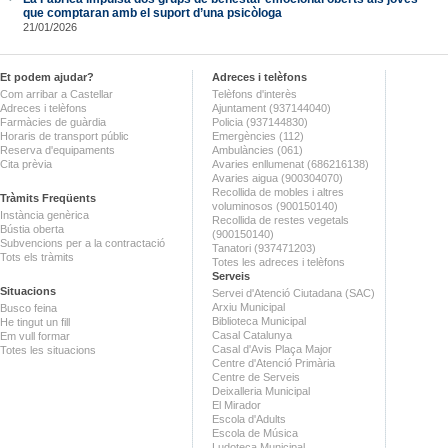
que comptaran amb el suport d’una psicòloga
21/01/2026
Et podem ajudar?
Adreces i telèfons
Com arribar a Castellar
Telèfons d'interès
Adreces i telèfons
Ajuntament (937144040)
Farmàcies de guàrdia
Policia (937144830)
Horaris de transport públic
Emergències (112)
Reserva d'equipaments
Ambulàncies (061)
Cita prèvia
Avaries enllumenat (686216138)
Avaries aigua (900304070)
Recollida de mobles i altres
Tràmits Freqüents
voluminosos (900150140)
Instància genèrica
Recollida de restes vegetals
Bústia oberta
(900150140)
Subvencions per a la contractació
Tanatori (937471203)
Tots els tràmits
Totes les adreces i telèfons
Serveis
Situacions
Servei d'Atenció Ciutadana (SAC)
Arxiu Municipal
Busco feina
Biblioteca Municipal
He tingut un fill
Casal Catalunya
Em vull formar
Casal d'Avis Plaça Major
Totes les situacions
Centre d'Atenció Primària
Centre de Serveis
Deixalleria Municipal
El Mirador
Escola d'Adults
Escola de Música
Ludoteca Municipal