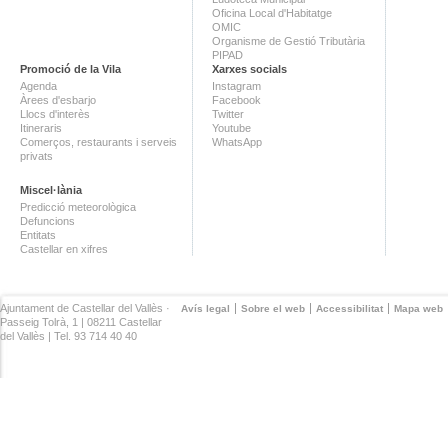
Oficina Local d'Habitatge
OMIC
Organisme de Gestió Tributària
PIPAD
Promoció de la Vila
Xarxes socials
Agenda
Instagram
Àrees d'esbarjo
Facebook
Llocs d'interès
Twitter
Itineraris
Youtube
Comerços, restaurants i serveis
WhatsApp
privats
Miscel·lània
Predicció meteorològica
Defuncions
Entitats
Castellar en xifres
Ajuntament de Castellar del Vallès ·
Avís legal
Sobre el web
Accessibilitat
Mapa web
Passeig Tolrà, 1 | 08211 Castellar
del Vallès | Tel. 93 714 40 40