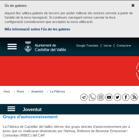
Ús de galetes
Aquest lloc utilitza galetes de tercers per poder millorar els nostres serveis a partir de
l'anàlisi de la teva navegació. Si continues navegant sense canviar la teva
configuració considerarem que acceptes la seva utilització.
Més informació sobre l'ús de les galetes
Google Translate
Inici
Contacte
Inici
Viure
Joventut
La Fàbrica
Joventut
Grups d'autoconeixement
La Fàbrica de Castellar del Vallès ofereix dos grups tancats d’autoconeixement per a
joves que es realitzaran dinamitzats per l’Ainhoa, Referent de Benestar Emocional i
Comunitari (RBEC) del CAP.