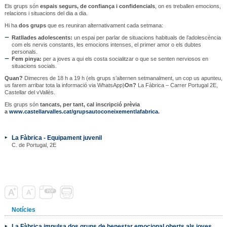
Els grups són
espais segurs, de confiança i confidencials
, on es treballen emocions,
relacions i situacions del dia a dia.
Hi ha
dos grups
que es reuniran alternativament cada setmana:
Ratllades adolescents:
un espai per parlar de situacions habituals de l’adolescència
com els nervis constants, les emocions intenses, el primer amor o els dubtes
personals.
Fem pinya:
per a joves a qui els costa socialitzar o que se senten nerviosos en
situacions socials.
Quan?
Dimecres de 18 h a 19 h (els grups s’alternen setmanalment, un cop us apunteu,
us farem arribar tota la informació via WhatsApp)
On?
La Fàbrica – Carrer Portugal 2E,
Castellar del vVallès.
Els grups són
tancats
, per tant, cal
inscripció prèvia
a
www.castellarvalles.cat/grupsautoconeixementlafabrica
.
La Fàbrica - Equipament juvenil
C. de Portugal, 2E
Notícies
La Fàbrica impulsa dos grups de benestar emocional oberts als joves