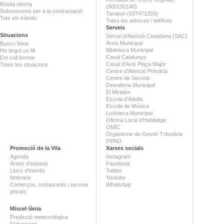
Bústia oberta
(900150140)
Subvencions per a la contractació
Tanatori (937471203)
Tots els tràmits
Totes les adreces i telèfons
Serveis
Situacions
Servei d'Atenció Ciutadana (SAC)
Arxiu Municipal
Busco feina
Biblioteca Municipal
He tingut un fill
Casal Catalunya
Em vull formar
Casal d'Avis Plaça Major
Totes les situacions
Centre d'Atenció Primària
Centre de Serveis
Deixalleria Municipal
El Mirador
Escola d'Adults
Escola de Música
Ludoteca Municipal
Oficina Local d'Habitatge
OMIC
Organisme de Gestió Tributària
PIPAD
Promoció de la Vila
Xarxes socials
Agenda
Instagram
Àrees d'esbarjo
Facebook
Llocs d'interès
Twitter
Itineraris
Youtube
Comerços, restaurants i serveis
WhatsApp
privats
Miscel·lània
Predicció meteorològica
Defuncions