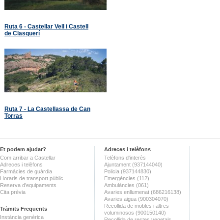
Ruta 6 - Castellar Vell i Castell
de Clasquerí
Ruta 7 - La Castellassa de Can
Torras
Et podem ajudar?
Adreces i telèfons
Com arribar a Castellar
Telèfons d'interès
Adreces i telèfons
Ajuntament (937144040)
Farmàcies de guàrdia
Policia (937144830)
Horaris de transport públic
Emergències (112)
Reserva d'equipaments
Ambulàncies (061)
Cita prèvia
Avaries enllumenat (686216138)
Avaries aigua (900304070)
Recollida de mobles i altres
Tràmits Freqüents
voluminosos (900150140)
Instància genèrica
Recollida de restes vegetals