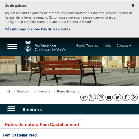
Ús de galetes
Aquest lloc utilitza galetes de tercers per poder millorar els nostres serveis a partir de
l'anàlisi de la teva navegació. Si continues navegant sense canviar la teva
configuració considerarem que acceptes la seva utilització.
Més informació sobre l'ús de les galetes
Google Translate
Inici
Contacte
Inici
Descobrir
Itineraris
Rutes de natura
Itineraris
Rutes de natura Fem Castellar verd
Fem Castellar Verd