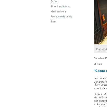
Esport
Fires i tradicions
Medi ambient
Promoció de la vila
Salut
L'activita
Dissabte 1
Música
"Conte 
Les corals E
Conte de N
i Àlex Mori
a cor i pia
El
Conte de
viu reclòs 
tres esperi
fent-li veur