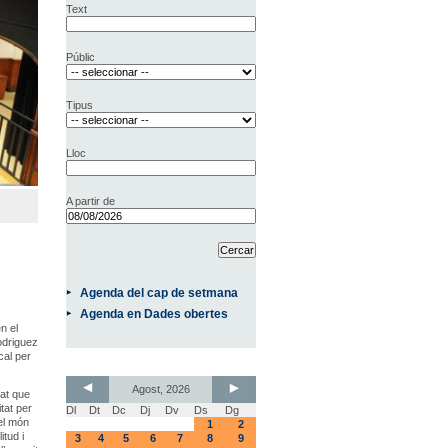
Text
Públic
Tipus
Lloc
A partir de
Agenda del cap de setmana
Agenda en Dades obertes
n el
odriguez
cal per
Agost, 2026
rat que
tat per
Dl
Dt
Dc
Dj
Dv
Ds
Dg
del món
1
2
itud i
3
4
5
6
7
8
9