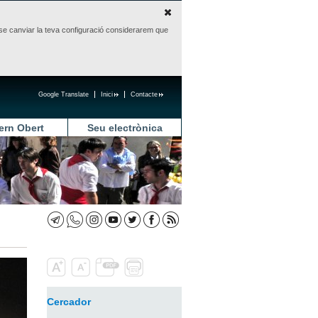
sense canviar la teva configuració considerarem que
Google Translate
Inici
Contacte
ern Obert
Seu electrònica
Cercador