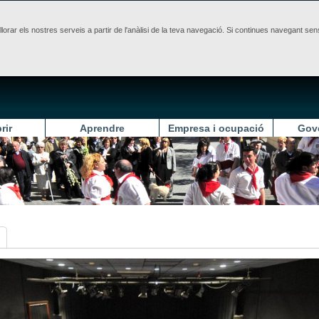
illorar els nostres serveis a partir de l'anàlisi de la teva navegació. Si continues navegant 
rir
Aprendre
Empresa i ocupació
Gov