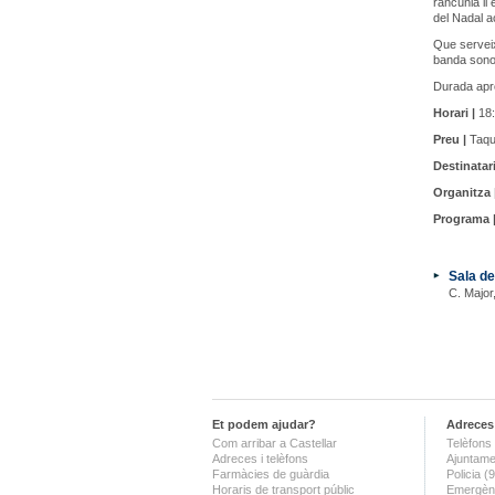
rancúnia li
del Nadal 
Que serveix
banda sonor
Durada apr
Horari |
18:
Preu |
Taqui
Destinatari
Organitza 
Programa 
Sala de
C. Major
Et podem ajudar?
Adreces 
Com arribar a Castellar
Telèfons 
Adreces i telèfons
Ajuntame
Farmàcies de guàrdia
Policia 
Horaris de transport públic
Emergènc