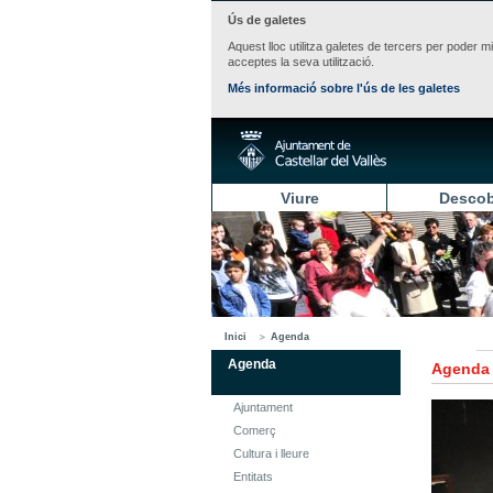
Ús de galetes
Aquest lloc utilitza galetes de tercers per poder m
acceptes la seva utilització.
Més informació sobre l'ús de les galetes
Viure
Descob
Inici
Agenda
Agenda
Agenda
Ajuntament
Comerç
Cultura i lleure
Entitats