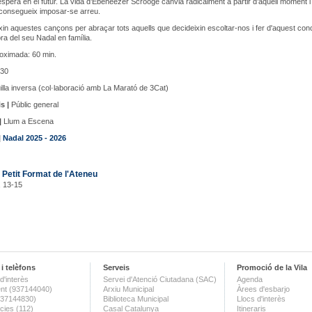
 espera en el futur. La vida d’Ebeneezer Scrooge canvia radicalment a partir d’aquell moment i 
aconsegueix imposar-se arreu.
in aquestes cançons per abraçar tots aquells que decideixin escoltar-nos i fer d'aquest conc
a del seu Nadal en família.
oximada: 60 min.
30
lla inversa (col·laboració amb La Marató de 3Cat)
s |
Públic general
|
Llum a Escena
|
Nadal 2025 - 2026
 Petit Format de l'Ateneu
, 13-15
i telèfons
Serveis
Promoció de la Vila
d'interès
Servei d'Atenció Ciutadana (SAC)
Agenda
nt (937144040)
Arxiu Municipal
Àrees d'esbarjo
(937144830)
Biblioteca Municipal
Llocs d'interès
ies (112)
Casal Catalunya
Itineraris