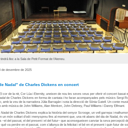
t tindrà lloc a la Sala de Petit Format de l'Ateneu.
3 de desembre de 2025
de Nadal" de Charles Dickens en concert
l cor de la nit, Cor Lúa i Eternity, uneixen de nou les seves veus per oferir el concert basat e
adal
de Charles Dickens en forma de cantata i ho faran acompanyades pels músics Sergi R
llo, amb la veu de la narradora Júlia Barragán i sota la direcció de Sònia Gatell. Un conte musi
no amb música de John Williams, Alan Menken, John Debney, Paul Williams i Danny Elfmant.
 Nadal
de Charles Dickens explica la història del senyor Scrooge, un vell garrepa i malhumo
en un món solitari d’odi i menyspreu fins al moment que, una nit abans del dia de Nadal, és visi
ts –el del passat, el del present i el del futur– que aconsegueixen canviar la seva percepció 
e què va perdre en el passat, com s’allunya de la felicitat i el bé en el present i quin futur de sol