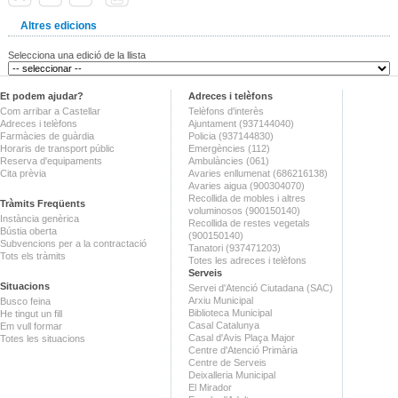
Altres edicions
Selecciona una edició de la llista
Et podem ajudar?
Adreces i telèfons
Com arribar a Castellar
Telèfons d'interès
Adreces i telèfons
Ajuntament (937144040)
Farmàcies de guàrdia
Policia (937144830)
Horaris de transport públic
Emergències (112)
Reserva d'equipaments
Ambulàncies (061)
Cita prèvia
Avaries enllumenat (686216138)
Avaries aigua (900304070)
Recollida de mobles i altres
Tràmits Freqüents
voluminosos (900150140)
Instància genèrica
Recollida de restes vegetals
Bústia oberta
(900150140)
Subvencions per a la contractació
Tanatori (937471203)
Tots els tràmits
Totes les adreces i telèfons
Serveis
Situacions
Servei d'Atenció Ciutadana (SAC)
Arxiu Municipal
Busco feina
Biblioteca Municipal
He tingut un fill
Casal Catalunya
Em vull formar
Casal d'Avis Plaça Major
Totes les situacions
Centre d'Atenció Primària
Centre de Serveis
Deixalleria Municipal
El Mirador