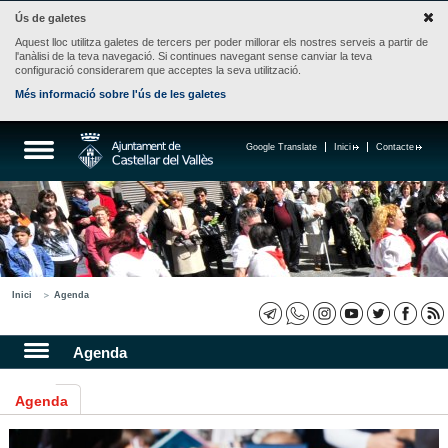
Ús de galetes
Aquest lloc utilitza galetes de tercers per poder millorar els nostres serveis a partir de
l'anàlisi de la teva navegació. Si continues navegant sense canviar la teva
configuració considerarem que acceptes la seva utilització.
Més informació sobre l'ús de les galetes
Google Translate
Inici
Contacte
Inici
Agenda
Agenda
Agenda