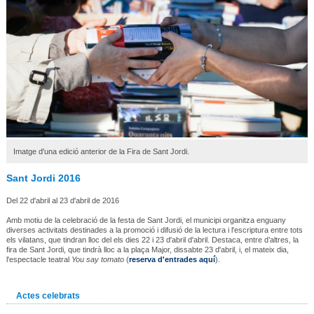
Imatge d'una edició anterior de la Fira de Sant Jordi.
Sant Jordi 2016
Del 22 d'abril al 23 d'abril de 2016
Amb motiu de la celebració de la festa de Sant Jordi, el municipi organitza enguany
diverses activitats destinades a la promoció i difusió de la lectura i l'escriptura entre tots
els vilatans, que tindran lloc del els dies 22 i 23 d'abril d'abril. Destaca, entre d’altres, la
fira de Sant Jordi, que tindrà lloc a la plaça Major, dissabte 23 d'abril, i, el mateix dia,
l'espectacle teatral
You say tomato
(
reserva d'entrades aquí
).
Actes celebrats