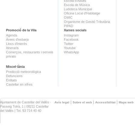
Escola d'Adults
Escola de Música
Ludoteca Municipal
Oficina Local d'Habitatge
OMIC
Organisme de Gestió Tributària
PIPAD
Promoció de la Vila
Xarxes socials
Agenda
Instagram
Àrees d'esbarjo
Facebook
Llocs d'interès
Twitter
Itineraris
Youtube
Comerços, restaurants i serveis
WhatsApp
privats
Miscel·lània
Predicció meteorològica
Defuncions
Entitats
Castellar en xifres
Ajuntament de Castellar del Vallès ·
Avís legal
Sobre el web
Accessibilitat
Mapa web
Passeig Tolrà, 1 | 08211 Castellar
del Vallès | Tel. 93 714 40 40