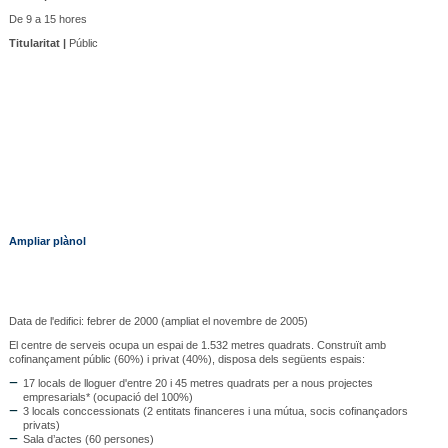
De 9 a 15 hores
Titularitat |
Públic
Ampliar plànol
Data de l'edifici: febrer de 2000 (ampliat el novembre de 2005)
El centre de serveis ocupa un espai de 1.532 metres quadrats. Construït amb
cofinançament públic (60%) i privat (40%), disposa dels següents espais:
17 locals de lloguer d'entre 20 i 45 metres quadrats per a nous projectes
empresarials* (ocupació del 100%)
3 locals conccessionats (2 entitats financeres i una mútua, socis cofinançadors
privats)
Sala d’actes (60 persones)