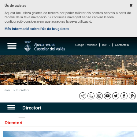
Ús de galetes
Aquest lloc utilitza galetes de tercers per poder millorar els nostres serveis a partir de
l'anàlisi de la teva navegació. Si continues navegant sense canviar la teva
configuració considerarem que acceptes la seva utilització.
Més informació sobre l'ús de les galetes
Google Translate
Inici
Contacte
Inici
Directori
Directori
Directori