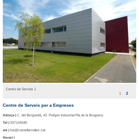
Centre de Serveis 1
2
1
Centre de Serveis per a Empreses
Adreça |
C. del Berguedà, 43. Polígon Industrial Pla de la Bruguera
Tel |
937144040
a/e |
fue@castellarvalles.cat
Horari |