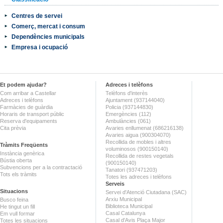
Centres de servei
Comerç, mercat i consum
Dependències municipals
Empresa i ocupació
Et podem ajudar?
Adreces i telèfons
Com arribar a Castellar
Telèfons d'interès
Adreces i telèfons
Ajuntament (937144040)
Farmàcies de guàrdia
Policia (937144830)
Horaris de transport públic
Emergències (112)
Reserva d'equipaments
Ambulàncies (061)
Cita prèvia
Avaries enllumenat (686216138)
Avaries aigua (900304070)
Recollida de mobles i altres
Tràmits Freqüents
voluminosos (900150140)
Instància genèrica
Recollida de restes vegetals
Bústia oberta
(900150140)
Subvencions per a la contractació
Tanatori (937471203)
Tots els tràmits
Totes les adreces i telèfons
Serveis
Situacions
Servei d'Atenció Ciutadana (SAC)
Arxiu Municipal
Busco feina
Biblioteca Municipal
He tingut un fill
Casal Catalunya
Em vull formar
Casal d'Avis Plaça Major
Totes les situacions