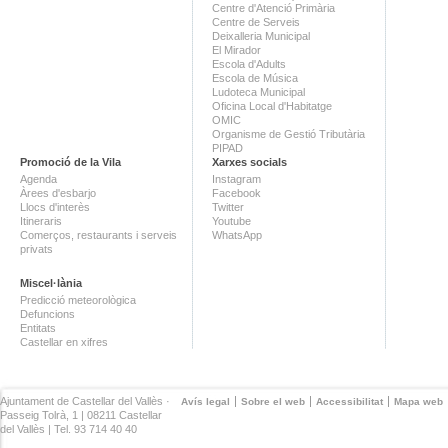
Centre d'Atenció Primària
Centre de Serveis
Deixalleria Municipal
El Mirador
Escola d'Adults
Escola de Música
Ludoteca Municipal
Oficina Local d'Habitatge
OMIC
Organisme de Gestió Tributària
PIPAD
Promoció de la Vila
Xarxes socials
Agenda
Instagram
Àrees d'esbarjo
Facebook
Llocs d'interès
Twitter
Itineraris
Youtube
Comerços, restaurants i serveis
WhatsApp
privats
Miscel·lània
Predicció meteorològica
Defuncions
Entitats
Castellar en xifres
Ajuntament de Castellar del Vallès ·
Avís legal
Sobre el web
Accessibilitat
Mapa web
Passeig Tolrà, 1 | 08211 Castellar
del Vallès | Tel. 93 714 40 40