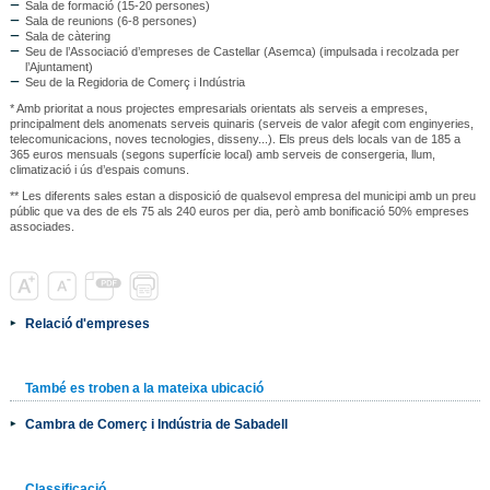
Sala de formació (15-20 persones)
Sala de reunions (6-8 persones)
Sala de càtering
Seu de l’Associació d’empreses de Castellar (Asemca) (impulsada i recolzada per
l’Ajuntament)
Seu de la Regidoria de Comerç i Indústria
* Amb prioritat a nous projectes empresarials orientats als serveis a empreses,
principalment dels anomenats serveis quinaris (serveis de valor afegit com enginyeries,
telecomunicacions, noves tecnologies, disseny...). Els preus dels locals van de 185 a
365 euros mensuals (segons superfície local) amb serveis de consergeria, llum,
climatizació i ús d’espais comuns.
** Les diferents sales estan a disposició de qualsevol empresa del municipi amb un preu
públic que va des de els 75 als 240 euros per dia, però amb bonificació 50% empreses
associades.
Relació d'empreses
També es troben a la mateixa ubicació
Cambra de Comerç i Indústria de Sabadell
Classificació