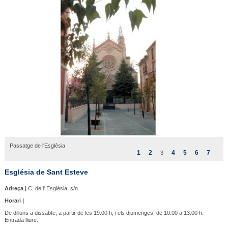
Passatge de l'Esglèsia
1
2
4
5
6
7
3
Església de Sant Esteve
Adreça |
C. de l' Església, s/n
Horari |
De dilluns a dissabte, a partir de les 19.00 h, i els diumenges, de 10.00 a 13.00 h.
Entrada lliure.