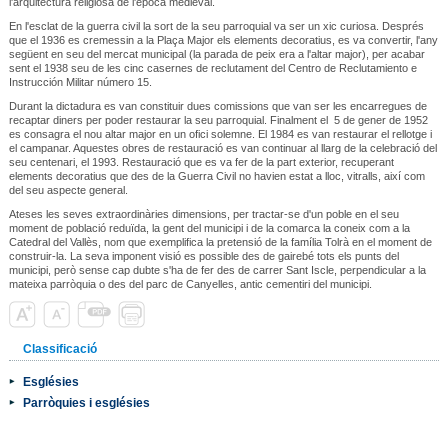
l'arquitectura religiosa de l'època medieval.
En l'esclat de la guerra civil la sort de la seu parroquial va ser un xic curiosa. Després
que el 1936 es cremessin a la Plaça Major els elements decoratius, es va convertir, l'any
següent en seu del mercat municipal (la parada de peix era a l'altar major), per acabar
sent el 1938 seu de les cinc casernes de reclutament del Centro de Reclutamiento e
Instrucción Militar número 15.
Durant la dictadura es van constituir dues comissions que van ser les encarregues de
recaptar diners per poder restaurar la seu parroquial. Finalment el 5 de gener de 1952
es consagra el nou altar major en un ofici solemne. El 1984 es van restaurar el rellotge i
el campanar. Aquestes obres de restauració es van continuar al llarg de la celebració del
seu centenari, el 1993. Restauració que es va fer de la part exterior, recuperant
elements decoratius que des de la Guerra Civil no havien estat a lloc, vitralls, així com
del seu aspecte general.
Ateses les seves extraordinàries dimensions, per tractar-se d'un poble en el seu
moment de població reduïda, la gent del municipi i de la comarca la coneix com a la
Catedral del Vallès, nom que exemplifica la pretensió de la família Tolrà en el moment de
construir-la. La seva imponent visió es possible des de gairebé tots els punts del
municipi, però sense cap dubte s'ha de fer des de carrer Sant Iscle, perpendicular a la
mateixa parròquia o des del parc de Canyelles, antic cementiri del municipi.
Classificació
Esglésies
Parròquies i esglésies