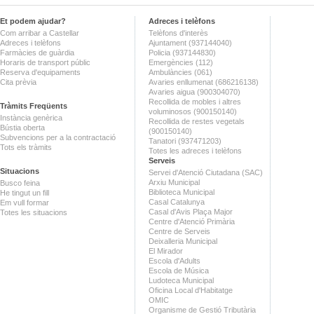
Et podem ajudar?
Adreces i telèfons
Com arribar a Castellar
Telèfons d'interès
Adreces i telèfons
Ajuntament (937144040)
Farmàcies de guàrdia
Policia (937144830)
Horaris de transport públic
Emergències (112)
Reserva d'equipaments
Ambulàncies (061)
Cita prèvia
Avaries enllumenat (686216138)
Avaries aigua (900304070)
Recollida de mobles i altres
Tràmits Freqüents
voluminosos (900150140)
Instància genèrica
Recollida de restes vegetals
Bústia oberta
(900150140)
Subvencions per a la contractació
Tanatori (937471203)
Tots els tràmits
Totes les adreces i telèfons
Serveis
Situacions
Servei d'Atenció Ciutadana (SAC)
Arxiu Municipal
Busco feina
Biblioteca Municipal
He tingut un fill
Casal Catalunya
Em vull formar
Casal d'Avis Plaça Major
Totes les situacions
Centre d'Atenció Primària
Centre de Serveis
Deixalleria Municipal
El Mirador
Escola d'Adults
Escola de Música
Ludoteca Municipal
Oficina Local d'Habitatge
OMIC
Organisme de Gestió Tributària