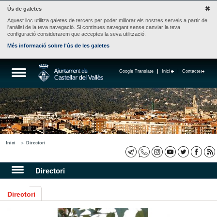
Ús de galetes
Aquest lloc utilitza galetes de tercers per poder millorar els nostres serveis a partir de
l'anàlisi de la teva navegació. Si continues navegant sense canviar la teva
configuració considerarem que acceptes la seva utilització.
Més informació sobre l'ús de les galetes
Google Translate
Inici
Contacte
Inici
Directori
Directori
Directori