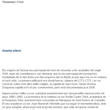
Titularitat |
Públic
Ampliar plànol
Els orígens de l'actual seu parroquial els hem de remuntar a les acaballes del segle
XVIII, quan els castellarencs van demanar que la seu parroquial del municipi fos
traslladada de la riba dreta a la riba esquerra del riu Ripoll, ja que aquí era on es trobava
el nucli urbà. La primera edificació era d'estil barroc i datava del 1771-1773. I es va
construir sobre d'un altre edifici religiós, la capella de Sant Iscle i Santa Victòria.
D'aquesta capella se'n té poc coneixement, però està documentada ja al 1636.
Aquest primer edifici va ser substituït posteriorment per l'actual edifici aixecat entre els
anys 1885 i 1892. La promotora de la mateixa va ser Emília Carles-Tolrà, propietària de
la l'empresa Tolrà i posteriorment convertida en Marquesa de Sant Esteve de Castellar.
El seu arquitecte va ser Joan Martorell i Montells que va seguir el neomedievalista, amb
un gust neogòtic afrancesat molt propi del moment, que volia recuperar model de