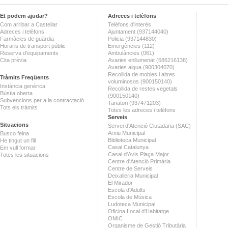
Et podem ajudar?
Adreces i telèfons
Com arribar a Castellar
Telèfons d'interès
Adreces i telèfons
Ajuntament (937144040)
Farmàcies de guàrdia
Policia (937144830)
Horaris de transport públic
Emergències (112)
Reserva d'equipaments
Ambulàncies (061)
Cita prèvia
Avaries enllumenat (686216138)
Avaries aigua (900304070)
Recollida de mobles i altres
Tràmits Freqüents
voluminosos (900150140)
Instància genèrica
Recollida de restes vegetals
Bústia oberta
(900150140)
Subvencions per a la contractació
Tanatori (937471203)
Tots els tràmits
Totes les adreces i telèfons
Serveis
Situacions
Servei d'Atenció Ciutadana (SAC)
Arxiu Municipal
Busco feina
Biblioteca Municipal
He tingut un fill
Casal Catalunya
Em vull formar
Casal d'Avis Plaça Major
Totes les situacions
Centre d'Atenció Primària
Centre de Serveis
Deixalleria Municipal
El Mirador
Escola d'Adults
Escola de Música
Ludoteca Municipal
Oficina Local d'Habitatge
OMIC
Organisme de Gestió Tributària