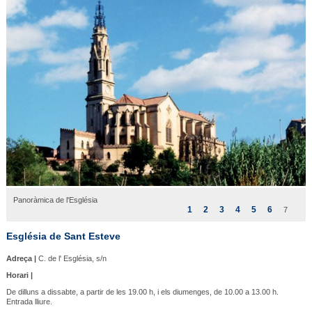
Panoràmica de l'Església
1
2
3
4
5
6
7
Església de Sant Esteve
Adreça |
C. de l' Església, s/n
Horari |
De dilluns a dissabte, a partir de les 19.00 h, i els diumenges, de 10.00 a 13.00 h.
Entrada lliure.