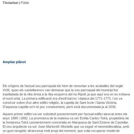
Titularitat |
Públic
Ampliar plànol
Els orígens de l'actual seu parroquial els hem de remuntar a les acaballes del segle
XVIII, quan els castellarencs van demanar que la seu parroquial del municipi fos
traslladada de la riba dreta a la riba esquerra del riu Ripoll, ja que aquí era on es trobava
el nucli urbà. La primera edificació era d'estil barroc i datava del 1771-1773. I es va
construir sobre d'un altre edifici religiós, la capella de Sant Iscle i Santa Victòria.
D'aquesta capella se'n té poc coneixement, però està documentada ja al 1636.
Aquest primer edifici va ser substituït posteriorment per l'actual edifici aixecat entre els
anys 1885 i 1892. La promotora de la mateixa va ser Emília Carles-Tolrà, propietària de
la l'empresa Tolrà i posteriorment convertida en Marquesa de Sant Esteve de Castellar.
El seu arquitecte va ser Joan Martorell i Montells que va seguir el neomedievalista, amb
un gust neogòtic afrancesat molt propi del moment, que volia recuperar model de