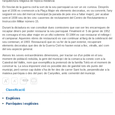
l'arquitectura religiosa de l'època medieval.
En l'esclat de la guerra civil la sort de la seu parroquial va ser un xic curiosa. Després
que el 1936 es cremessin a la Plaça Major els elements decoratius, es va convertir, l'any
següent en seu del mercat municipal (la parada de peix era a l'altar major), per acabar
sent el 1938 seu de les cinc casernes de reclutament del Centro de Reclutamiento e
Instrucción Militar número 15.
Durant la dictadura es van constituir dues comissions que van ser les encarregues de
recaptar diners per poder restaurar la seu parroquial. Finalment el 5 de gener de 1952
es consagra el nou altar major en un ofici solemne. El 1984 es van restaurar el rellotge i
el campanar. Aquestes obres de restauració es van continuar al llarg de la celebració del
seu centenari, el 1993. Restauració que es va fer de la part exterior, recuperant
elements decoratius que des de la Guerra Civil no havien estat a lloc, vitralls, així com
del seu aspecte general.
Ateses les seves extraordinàries dimensions, per tractar-se d'un poble en el seu
moment de població reduïda, la gent del municipi i de la comarca la coneix com a la
Catedral del Vallès, nom que exemplifica la pretensió de la família Tolrà en el moment de
construir-la. La seva imponent visió es possible des de gairebé tots els punts del
municipi, però sense cap dubte s'ha de fer des de carrer Sant Iscle, perpendicular a la
mateixa parròquia o des del parc de Canyelles, antic cementiri del municipi.
Classificació
Esglésies
Parròquies i esglésies