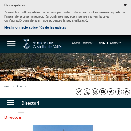
Ús de galetes
Aquest lloc utilitza galetes de tercers per poder millorar els nostres serveis a partir de
l'anàlisi de la teva navegació. Si continues navegant sense canviar la teva
configuració considerarem que acceptes la seva utilització.
Més informació sobre l'ús de les galetes
Google Translate
Inici
Contacte
Inici
Directori
Directori
Directori