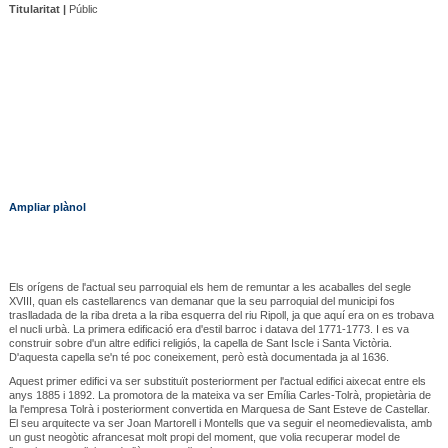
Titularitat |
Públic
Ampliar plànol
Els orígens de l'actual seu parroquial els hem de remuntar a les acaballes del segle
XVIII, quan els castellarencs van demanar que la seu parroquial del municipi fos
traslladada de la riba dreta a la riba esquerra del riu Ripoll, ja que aquí era on es trobava
el nucli urbà. La primera edificació era d'estil barroc i datava del 1771-1773. I es va
construir sobre d'un altre edifici religiós, la capella de Sant Iscle i Santa Victòria.
D'aquesta capella se'n té poc coneixement, però està documentada ja al 1636.
Aquest primer edifici va ser substituït posteriorment per l'actual edifici aixecat entre els
anys 1885 i 1892. La promotora de la mateixa va ser Emília Carles-Tolrà, propietària de
la l'empresa Tolrà i posteriorment convertida en Marquesa de Sant Esteve de Castellar.
El seu arquitecte va ser Joan Martorell i Montells que va seguir el neomedievalista, amb
un gust neogòtic afrancesat molt propi del moment, que volia recuperar model de