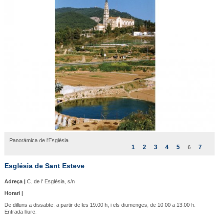
Panoràmica de l'Església
1
2
3
4
5
7
6
Església de Sant Esteve
Adreça |
C. de l' Església, s/n
Horari |
De dilluns a dissabte, a partir de les 19.00 h, i els diumenges, de 10.00 a 13.00 h.
Entrada lliure.