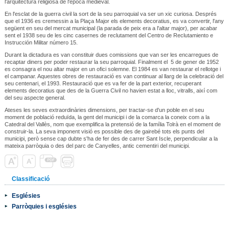
l'arquitectura religiosa de l'època medieval.
En l'esclat de la guerra civil la sort de la seu parroquial va ser un xic curiosa. Després
que el 1936 es cremessin a la Plaça Major els elements decoratius, es va convertir, l'any
següent en seu del mercat municipal (la parada de peix era a l'altar major), per acabar
sent el 1938 seu de les cinc casernes de reclutament del Centro de Reclutamiento e
Instrucción Militar número 15.
Durant la dictadura es van constituir dues comissions que van ser les encarregues de
recaptar diners per poder restaurar la seu parroquial. Finalment el 5 de gener de 1952
es consagra el nou altar major en un ofici solemne. El 1984 es van restaurar el rellotge i
el campanar. Aquestes obres de restauració es van continuar al llarg de la celebració del
seu centenari, el 1993. Restauració que es va fer de la part exterior, recuperant
elements decoratius que des de la Guerra Civil no havien estat a lloc, vitralls, així com
del seu aspecte general.
Ateses les seves extraordinàries dimensions, per tractar-se d'un poble en el seu
moment de població reduïda, la gent del municipi i de la comarca la coneix com a la
Catedral del Vallès, nom que exemplifica la pretensió de la família Tolrà en el moment de
construir-la. La seva imponent visió es possible des de gairebé tots els punts del
municipi, però sense cap dubte s'ha de fer des de carrer Sant Iscle, perpendicular a la
mateixa parròquia o des del parc de Canyelles, antic cementiri del municipi.
Classificació
Esglésies
Parròquies i esglésies