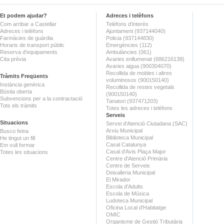
Et podem ajudar?
Adreces i telèfons
Com arribar a Castellar
Telèfons d'interès
Adreces i telèfons
Ajuntament (937144040)
Farmàcies de guàrdia
Policia (937144830)
Horaris de transport públic
Emergències (112)
Reserva d'equipaments
Ambulàncies (061)
Cita prèvia
Avaries enllumenat (686216138)
Avaries aigua (900304070)
Recollida de mobles i altres
Tràmits Freqüents
voluminosos (900150140)
Instància genèrica
Recollida de restes vegetals
Bústia oberta
(900150140)
Subvencions per a la contractació
Tanatori (937471203)
Tots els tràmits
Totes les adreces i telèfons
Serveis
Situacions
Servei d'Atenció Ciutadana (SAC)
Arxiu Municipal
Busco feina
Biblioteca Municipal
He tingut un fill
Casal Catalunya
Em vull formar
Casal d'Avis Plaça Major
Totes les situacions
Centre d'Atenció Primària
Centre de Serveis
Deixalleria Municipal
El Mirador
Escola d'Adults
Escola de Música
Ludoteca Municipal
Oficina Local d'Habitatge
OMIC
Organisme de Gestió Tributària