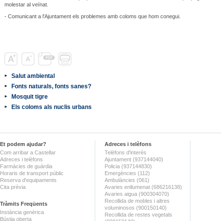
molestar al veïnat.
- Comunicant a l'Ajuntament els problemes amb coloms que hom conegui.
Salut ambiental
Fonts naturals, fonts sanes?
Mosquit tigre
Els coloms als nuclis urbans
Et podem ajudar?
Adreces i telèfons
Com arribar a Castellar
Telèfons d'interès
Adreces i telèfons
Ajuntament (937144040)
Farmàcies de guàrdia
Policia (937144830)
Horaris de transport públic
Emergències (112)
Reserva d'equipaments
Ambulàncies (061)
Cita prèvia
Avaries enllumenat (686216138)
Avaries aigua (900304070)
Recollida de mobles i altres
Tràmits Freqüents
voluminosos (900150140)
Instància genèrica
Recollida de restes vegetals
Bústia oberta