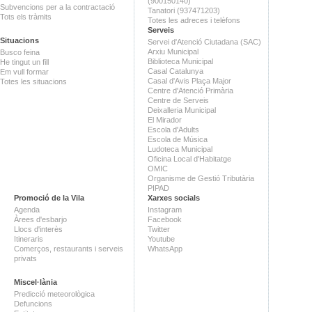
(900150140)
Subvencions per a la contractació
Tanatori (937471203)
Tots els tràmits
Totes les adreces i telèfons
Serveis
Situacions
Servei d'Atenció Ciutadana (SAC)
Arxiu Municipal
Busco feina
Biblioteca Municipal
He tingut un fill
Casal Catalunya
Em vull formar
Casal d'Avis Plaça Major
Totes les situacions
Centre d'Atenció Primària
Centre de Serveis
Deixalleria Municipal
El Mirador
Escola d'Adults
Escola de Música
Ludoteca Municipal
Oficina Local d'Habitatge
OMIC
Organisme de Gestió Tributària
PIPAD
Promoció de la Vila
Xarxes socials
Agenda
Instagram
Àrees d'esbarjo
Facebook
Llocs d'interès
Twitter
Itineraris
Youtube
Comerços, restaurants i serveis
WhatsApp
privats
Miscel·lània
Predicció meteorològica
Defuncions