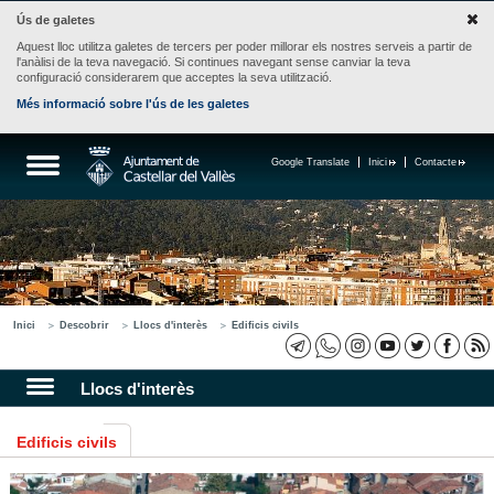
Ús de galetes
Aquest lloc utilitza galetes de tercers per poder millorar els nostres serveis a partir de
l'anàlisi de la teva navegació. Si continues navegant sense canviar la teva
configuració considerarem que acceptes la seva utilització.
Més informació sobre l'ús de les galetes
Google Translate
Inici
Contacte
Inici
Descobrir
Llocs d'interès
Edificis civils
Llocs d'interès
Edificis civils