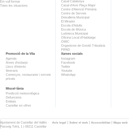
Casal Catalunya
Em vull formar
Casal d'Avis Plaça Major
Totes les situacions
Centre d'Atenció Primària
Centre de Serveis
Deixalleria Municipal
El Mirador
Escola d'Adults
Escola de Música
Ludoteca Municipal
Oficina Local d'Habitatge
OMIC
Organisme de Gestió Tributària
PIPAD
Promoció de la Vila
Xarxes socials
Agenda
Instagram
Àrees d'esbarjo
Facebook
Llocs d'interès
Twitter
Itineraris
Youtube
Comerços, restaurants i serveis
WhatsApp
privats
Miscel·lània
Predicció meteorològica
Defuncions
Entitats
Castellar en xifres
Ajuntament de Castellar del Vallès ·
Avís legal
Sobre el web
Accessibilitat
Mapa web
Passeig Tolrà, 1 | 08211 Castellar