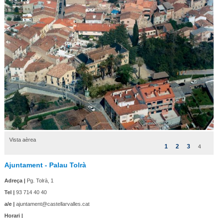
Vista aèrea
1
2
3
4
Ajuntament - Palau Tolrà
Adreça |
Pg. Tolrà, 1
Tel |
93 714 40 40
a/e |
ajuntament@castellarvalles.cat
Horari |