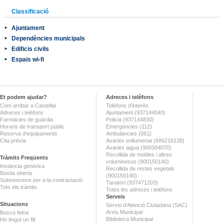
Classificació
Ajuntament
Dependències municipals
Edificis civils
Espais wi-fi
Et podem ajudar?
Adreces i telèfons
Com arribar a Castellar
Telèfons d'interès
Adreces i telèfons
Ajuntament (937144040)
Farmàcies de guàrdia
Policia (937144830)
Horaris de transport públic
Emergències (112)
Reserva d'equipaments
Ambulàncies (061)
Cita prèvia
Avaries enllumenat (686216138)
Avaries aigua (900304070)
Recollida de mobles i altres
Tràmits Freqüents
voluminosos (900150140)
Instància genèrica
Recollida de restes vegetals
Bústia oberta
(900150140)
Subvencions per a la contractació
Tanatori (937471203)
Tots els tràmits
Totes les adreces i telèfons
Serveis
Situacions
Servei d'Atenció Ciutadana (SAC)
Arxiu Municipal
Busco feina
Biblioteca Municipal
He tingut un fill