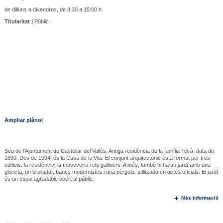
de dilluns a divendres, de 8:30 a 15:00 h
Titularitat |
Públic
Ampliar plànol
Seu de l'Ajuntament de Castellar del Vallès. Antiga residència de la família Tolrà, data de
1890. Des de 1994, és la Casa de la Vila. El conjunt arquitectònic està format per tres
edificis: la residència, la masoveria i els galliners. A més, també hi ha un jardí amb una
glorieta, un brollador, bancs modernistes i una pèrgola, utilitzada en actes oficials. El jardí
és un espai agradable obert al públic.
Més informació