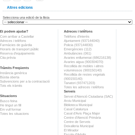
Altres edicions
Selecciona una edició de la llista
Et podem ajudar?
Adreces i telèfons
Com arribar a Castellar
Telèfons d'interès
Adreces i telèfons
Ajuntament (937144040)
Farmàcies de guàrdia
Policia (937144830)
Horaris de transport públic
Emergències (112)
Reserva d'equipaments
Ambulàncies (061)
Cita prèvia
Avaries enllumenat (686216138)
Avaries aigua (900304070)
Recollida de mobles i altres
Tràmits Freqüents
voluminosos (900150140)
Instància genèrica
Recollida de restes vegetals
Bústia oberta
(900150140)
Subvencions per a la contractació
Tanatori (937471203)
Tots els tràmits
Totes les adreces i telèfons
Serveis
Situacions
Servei d'Atenció Ciutadana (SAC)
Arxiu Municipal
Busco feina
Biblioteca Municipal
He tingut un fill
Casal Catalunya
Em vull formar
Casal d'Avis Plaça Major
Totes les situacions
Centre d'Atenció Primària
Centre de Serveis
Deixalleria Municipal
El Mirador
Escola d'Adults