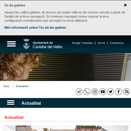
Ús de galetes
Aquest lloc utilitza galetes de tercers per poder millorar els nostres serveis a partir de
l'anàlisi de la teva navegació. Si continues navegant sense canviar la teva
configuració considerarem que acceptes la seva utilització.
Més informació sobre l'ús de les galetes
Google Translate
Inici
Contacte
Inici
Actualitat
Actualitat
Actualitat