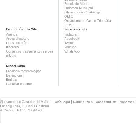
Escola de Música
Ludoteca Municipal
Oficina Local d'Habitatge
OMIC
Organisme de Gestió Tributària
PIPAD
Promoció de la Vila
Xarxes socials
Agenda
Instagram
Àrees d'esbarjo
Facebook
Llocs d'interès
Twitter
Itineraris
Youtube
Comerços, restaurants i serveis
WhatsApp
privats
Miscel·lània
Predicció meteorològica
Defuncions
Entitats
Castellar en xifres
Ajuntament de Castellar del Vallès ·
Avís legal
Sobre el web
Accessibilitat
Mapa web
Passeig Tolrà, 1 | 08211 Castellar
del Vallès | Tel. 93 714 40 40