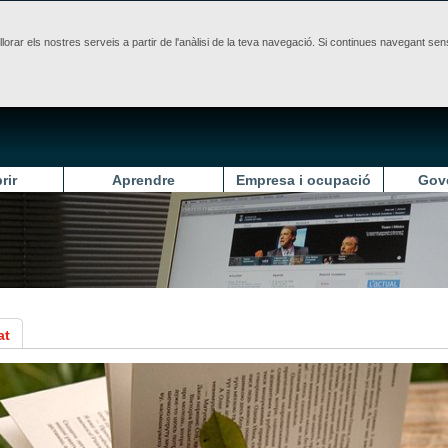
illorar els nostres serveis a partir de l'anàlisi de la teva navegació. Si continues navegant 
rir
Aprendre
Empresa i ocupació
Gov
at