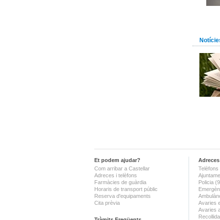
Notície
Et podem ajudar?
Adreces 
Com arribar a Castellar
Telèfons 
Adreces i telèfons
Ajuntame
Farmàcies de guàrdia
Policia 
Horaris de transport públic
Emergènc
Reserva d'equipaments
Ambulànc
Cita prèvia
Avaries 
Avaries 
Recollida
Tràmits Freqüents