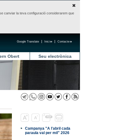
sense canviar la teva configuració considerarem que
Google Translate
Inici
Contacte
ern Obert
Seu electrònica
Campanya "A l'abril cada
paraula val per mil" 2026