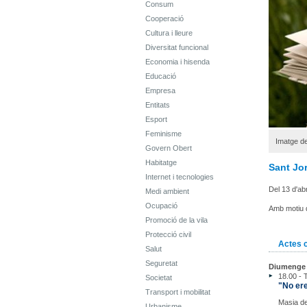
Consum
Cooperació
Cultura i lleure
Diversitat funcional
Economia i hisenda
Educació
Empresa
Entitats
Esport
Feminisme
Imatge de
Govern Obert
Habitatge
Sant Jo
Internet i tecnologies
Del 13 d'abri
Medi ambient
Ocupació
Amb motiu d
Promoció de la vila
Protecció civil
Actes 
Salut
Seguretat
Diumenge 2
18.00 - 
Societat
"No ere
Transport i mobilitat
Masia d
Urbanisme