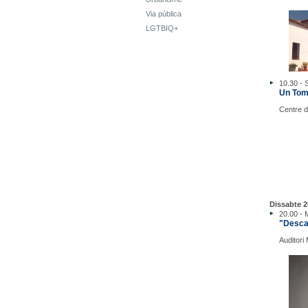
Via pública
LGTBIQ+
10.30 - 
Un Tomb
Centre d'
Dissabte 2
20.00 - 
"Desca
Auditori