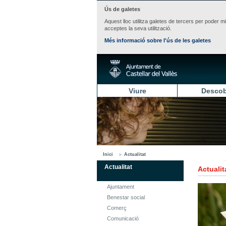
Ús de galetes
Aquest lloc utilitza galetes de tercers per poder m
acceptes la seva utilització.
Més informació sobre l'ús de les galetes
Viure
Descob
Inici
Actualitat
Actualitat
Actualit
Ajuntament
Benestar social
Comerç
Comunicació