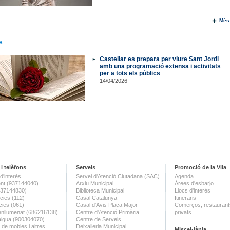
Més
s
Castellar es prepara per viure Sant Jordi
amb una programació extensa i activitats
per a tots els públics
14/04/2026
i telèfons
Serveis
Promoció de la Vila
d'interès
Servei d'Atenció Ciutadana (SAC)
Agenda
nt (937144040)
Arxiu Municipal
Àrees d'esbarjo
(937144830)
Biblioteca Municipal
Llocs d'interès
ies (112)
Casal Catalunya
Itineraris
ies (061)
Casal d'Avis Plaça Major
Comerços, restaurants
enllumenat (686216138)
Centre d'Atenció Primària
privats
aigua (900304070)
Centre de Serveis
 de mobles i altres
Deixalleria Municipal
Miscel·lània