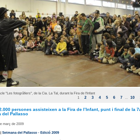
le "Les fotogrâfiers", de la Cia. La Tal, durant la Fira de l'Infant
2
3
4
5
6
7
10
1
...
.000 persones assisteixen a la Fira de l’Infant, punt i final de la 7
 del Pallasso
de març de 2009
s|
Setmana del Pallasso - Edició 2009