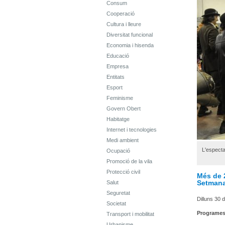
Consum
Cooperació
Cultura i lleure
Diversitat funcional
Economia i hisenda
Educació
Empresa
Entitats
Esport
Feminisme
Govern Obert
Habitatge
Internet i tecnologies
Medi ambient
L'espectac
Ocupació
Promoció de la vila
Protecció civil
Més de 2
Setmana
Salut
Seguretat
Dilluns 30 
Societat
Programe
Transport i mobilitat
Urbanisme