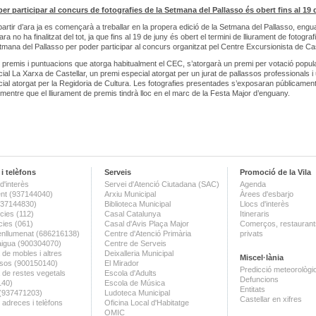
per participar al concurs de fotografies de la Setmana del Pallasso és obert fins al 19 
 partir d’ara ja es començarà a treballar en la propera edició de la Setmana del Pallasso, engu
ara no ha finalitzat del tot, ja que fins al 19 de juny és obert el termini de lliurament de fotograf
tmana del Pallasso per poder participar al concurs organitzat pel Centre Excursionista de Cas
 premis i puntuacions que atorga habitualment el CEC, s’atorgarà un premi per votació popula
ial La Xarxa de Castellar, un premi especial atorgat per un jurat de pallassos professionals i
ial atorgat per la Regidoria de Cultura. Les fotografies presentades s’exposaran públicament 
l, mentre que el lliurament de premis tindrà lloc en el marc de la Festa Major d’enguany.
i telèfons
Serveis
Promoció de la Vila
d'interès
Servei d'Atenció Ciutadana (SAC)
Agenda
nt (937144040)
Arxiu Municipal
Àrees d'esbarjo
(937144830)
Biblioteca Municipal
Llocs d'interès
ies (112)
Casal Catalunya
Itineraris
ies (061)
Casal d'Avis Plaça Major
Comerços, restaurants
enllumenat (686216138)
Centre d'Atenció Primària
privats
aigua (900304070)
Centre de Serveis
 de mobles i altres
Deixalleria Municipal
Miscel·lània
sos (900150140)
El Mirador
Predicció meteorològi
a de restes vegetals
Escola d'Adults
Defuncions
140)
Escola de Música
Entitats
 (937471203)
Ludoteca Municipal
Castellar en xifres
 adreces i telèfons
Oficina Local d'Habitatge
OMIC