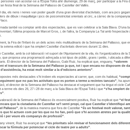
persones van acostar-se a l’Espai Tolrà ahir diumenge, 29 de març, per participar a la Fira 
 gran festa final de la Setmana del Pallasso de Castellar del Vallès.
el dia, els nens i nenes van poder gaudir d’una gran diversitat d’activitats, com ara jocs gegan
allers de dibuix i maquillatge i jocs de psicomotricitat orientats al circ, a càrrec de la companyia
Flaco.
ornada també va comptar amb dos espectacles, que es van celebrar a la Sala Blava. D’una b
Inventari, l’última proposta de Marcel Gros, i, de l’altra, la Companyia La Tal amb l’espectacle
s
.
ment, la Fira de l’Infant és un dels actes més multitudinaris de la Setmana del Pallasso, que 
 la setena edició i que ha omplert Castellar d’activitats diverses durant 11 dies.
 Castellar, amb la col·laboració i el suport de l’Ajuntament de la vila, és l’organitzadora de l
o, que proposa una programació adreçada a tot tipus de públic, grans i petits, i ubicada a dife
raris. El director de la Setmana del Pallasso, Gabi Ruiz, ha explicat que, enguany,
“valorem
nt el transcurs de la Setmana del Pallasso ja que, tot i que encara no disposem de d
 d’assistència, ha estat molt similar a la d’edicions anteriors”
.
ropostes més destacades s’hi troben els espectacles al carrer, que, com és habitual,
“comp
guiment que no pas les activitats que es porten a terme a recintes tancats”
, ha apun
 això, el director de la Setmana del Pallasso ha destacat el seguiment que ha tingut el cicle
Caf
t a terme els dies 26, 27 i 28 de març a la Sala Blava de l’Espai Tolrà i que
“s’ha omplert de
es”
.
a valoració de la Setmana del Pallasso és essencialment positiva, Ruiz ha explicat que
“el fes
ncara que la ciutadania de Castellar se’l senti propi, cal que Castellar s’identifiqui am
el Pallasso”
, de la mateixa manera que fora de Castellar
“és un festival molt valorat, tant
 que hi actuen com per les que no ho fan, però que s’hi acosten atretes per la qualit
ó i per veure els companys de professió”
.
’any vinent, Ruiz ha avançat que
“les prioritats són revisar el funcionament dels diferen
uscar la fórmula per potenciar el cicle de teatre per a adults”
.