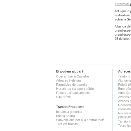
El termini 
Tot i que a
festival enc
sobre la Se
A banda del
premi espec
premi espec
25 de julio
Et podem ajudar?
Adreces 
Com arribar a Castellar
Telèfons 
Adreces i telèfons
Ajuntame
Farmàcies de guàrdia
Policia 
Horaris de transport públic
Emergènc
Reserva d'equipaments
Ambulànc
Cita prèvia
Avaries 
Avaries 
Recollida
Tràmits Freqüents
volumino
Instància genèrica
Recollid
Bústia oberta
(900150
Subvencions per a la contractació
Tanatori
Tots els tràmits
Totes les