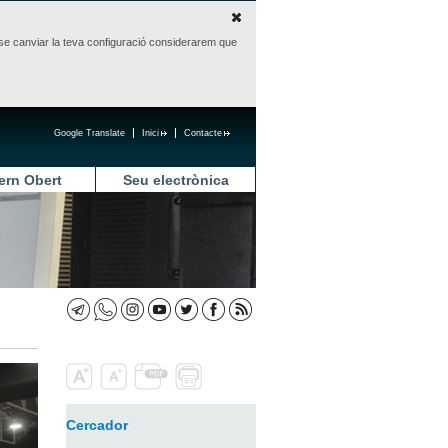
sense canviar la teva configuració considerarem que
Google Translate
Inici
Contacte
ern Obert
Seu electrònica
Cercador