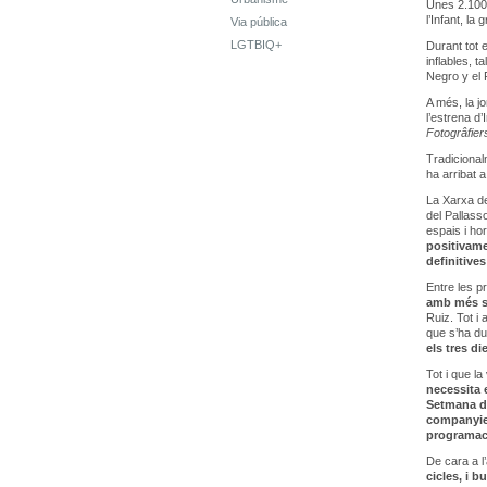
Unes 2.100 
l’Infant, la
Via pública
LGTBIQ+
Durant tot 
inflables, t
Negro y el 
A més, la j
l’estrena d’
Fotogrâfier
Tradicional
ha arribat a
La Xarxa de
del Pallass
espais i ho
positivame
definitives
Entre les p
amb més se
Ruiz. Tot i
que s’ha du
els tres di
Tot i que l
necessita e
Setmana d
companyies
programaci
De cara a l
cicles, i b