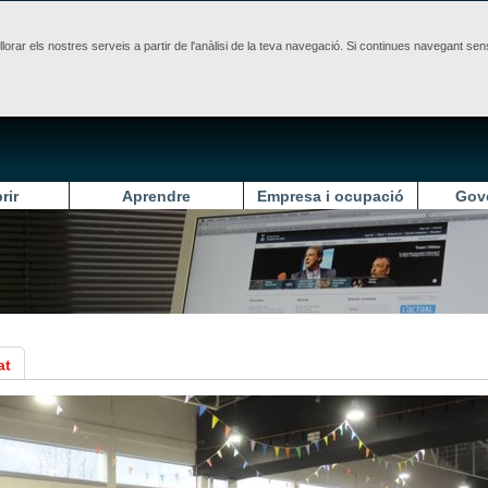
illorar els nostres serveis a partir de l'anàlisi de la teva navegació. Si continues navegant 
rir
Aprendre
Empresa i ocupació
Gov
at