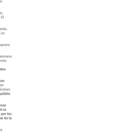
de
ts,
 El
anda,
Les
enguany
a Setmana
rents
ades
ten
tat
èclown
,
 públic
tival
b la
 per les
at de la
ts