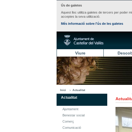
Ús de galetes
Aquest lloc utilitza galetes de tercers per poder m
acceptes la seva utilització.
Més informació sobre l'ús de les galetes
Viure
Descob
Inici
Actualitat
Actualitat
Actualit
Ajuntament
Benestar social
Comerç
Comunicació