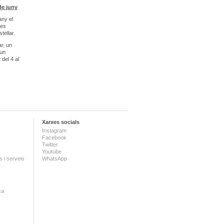
de juny
any el
ies
tellar.
r, un
 un
del 4 al
Xarxes socials
Instagram
Facebook
Twitter
Youtube
 i serveis
WhatsApp
ca