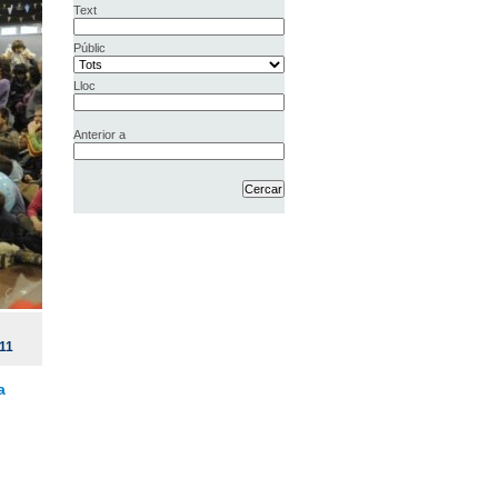
Text
Públic
Lloc
Anterior a
11
a