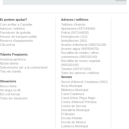
Et podem ajudar?
Adreces i telèfons
Com arribar a Castellar
Telèfons d'interès
Adreces i telèfons
Ajuntament (937144040)
Farmàcies de guàrdia
Policia (937144830)
Horaris de transport públic
Emergències (112)
Reserva d'equipaments
Ambulàncies (061)
Cita prèvia
Avaries enllumenat (686216138)
Avaries aigua (900304070)
Recollida de mobles i altres
Tràmits Freqüents
voluminosos (900150140)
Instància genèrica
Recollida de restes vegetals
Bústia oberta
(900150140)
Subvencions per a la contractació
Tanatori (937471203)
Tots els tràmits
Totes les adreces i telèfons
Serveis
Situacions
Servei d'Atenció Ciutadana (SAC)
Arxiu Municipal
Busco feina
Biblioteca Municipal
He tingut un fill
Casal Catalunya
Em vull formar
Casal d'Avis Plaça Major
Totes les situacions
Centre d'Atenció Primària
Centre de Serveis
Deixalleria Municipal
El Mirador
Escola d'Adults
Escola de Música
Ludoteca Municipal