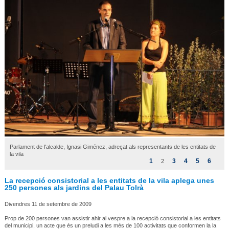
Parlament de l'alcalde, Ignasi Giménez, adreçat als representants de les entitats de
la vila
1
3
4
5
6
2
La recepció consistorial a les entitats de la vila aplega unes
250 persones als jardins del Palau Tolrà
Divendres 11 de setembre de 2009
Prop de 200 persones van assistir ahir al vespre a la recepció consistorial a les entitats
del municipi, un acte que és un preludi a les més de 100 activitats que conformen la la