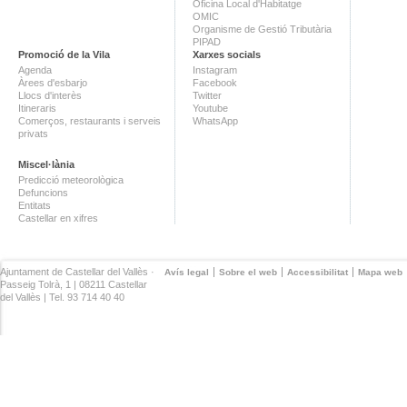
Oficina Local d'Habitatge
OMIC
Organisme de Gestió Tributària
PIPAD
Promoció de la Vila
Xarxes socials
Agenda
Instagram
Àrees d'esbarjo
Facebook
Llocs d'interès
Twitter
Itineraris
Youtube
Comerços, restaurants i serveis
WhatsApp
privats
Miscel·lània
Predicció meteorològica
Defuncions
Entitats
Castellar en xifres
Ajuntament de Castellar del Vallès ·
Avís legal
Sobre el web
Accessibilitat
Mapa web
Passeig Tolrà, 1 | 08211 Castellar
del Vallès | Tel. 93 714 40 40