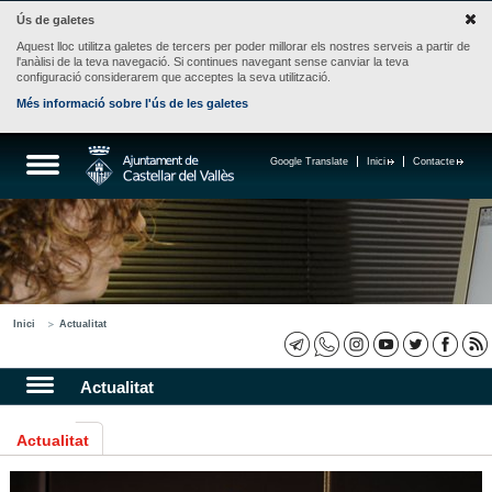
Ús de galetes
Aquest lloc utilitza galetes de tercers per poder millorar els nostres serveis a partir de
l'anàlisi de la teva navegació. Si continues navegant sense canviar la teva
configuració considerarem que acceptes la seva utilització.
Més informació sobre l'ús de les galetes
Google Translate
Inici
Contacte
Inici
Actualitat
Actualitat
Actualitat