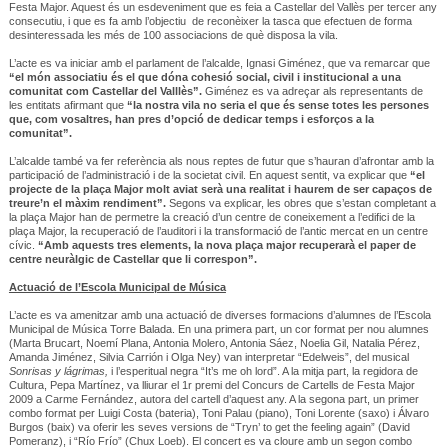
Festa Major. Aquest és un esdeveniment que es feia a Castellar del Vallès per tercer any
consecutiu, i que es fa amb l’objectiu de reconèixer la tasca que efectuen de forma
desinteressada les més de 100 associacions de què disposa la vila.
L’acte es va iniciar amb el parlament de l’alcalde, Ignasi Giménez, que va remarcar que
“el món associatiu és el que dóna cohesió social, civil i institucional a una
comunitat com Castellar del Valllès”.
Giménez es va adreçar als representants de
les entitats afirmant que
“la nostra vila no seria el que és sense totes les persones
que, com vosaltres, han pres d’opció de dedicar temps i esforços a la
comunitat”.
L’alcalde també va fer referència als nous reptes de futur que s’hauran d’afrontar amb la
participació de l’administració i de la societat civil. En aquest sentit, va explicar que
“el
projecte de la plaça Major molt aviat serà una realitat i haurem de ser capaços de
treure’n el màxim rendiment”.
Segons va explicar, les obres que s’estan completant a
la plaça Major han de permetre la creació d’un centre de coneixement a l’edifici de la
plaça Major, la recuperació de l’auditori i la transformació de l’antic mercat en un centre
cívic.
“Amb aquests tres elements, la nova plaça major recuperarà el paper de
centre neuràlgic de Castellar que li correspon”.
Actuació de l’Escola Municipal de Música
L’acte es va amenitzar amb una actuació de diverses formacions d’alumnes de l’Escola
Municipal de Música Torre Balada. En una primera part, un cor format per nou alumnes
(Marta Brucart, Noemí Plana, Antonia Molero, Antonia Sáez, Noelia Gil, Natalia Pérez,
Amanda Jiménez, Silvia Carrión i Olga Ney) van interpretar “Edelweis”, del musical
Sonrisas y lágrimas,
i l’esperitual negra “It’s me oh lord”. A la mitja part, la regidora de
Cultura, Pepa Martínez, va lliurar el 1r premi del Concurs de Cartells de Festa Major
2009 a Carme Fernández, autora del cartell d’aquest any. A la segona part, un primer
combo format per Luigi Costa (bateria), Toni Palau (piano), Toni Lorente (saxo) i Álvaro
Burgos (baix) va oferir les seves versions de “Tryn’ to get the feeling again” (David
Pomeranz), i “Río Frío” (Chux Loeb). El concert es va cloure amb un segon combo