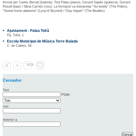
format per Carles Bernal (bateria), Toni Palau (piano), Gerard Sapés (guitarra), Gerard
Rosell (baix) i Silvia Carrión (veu). La formació va interpretar “So lonely” (The Police),
“Sweet home alabama” (Lynyrd Skynird) i “Day tripper” (The Beatles).
Ajuntament - Palau Tolrà
Pg. Tolrà, 1
Escola Municipal de Música Torre Balada
C. de Caldes, 56
Cercador
Text
Públic
Lloc
Anterior a