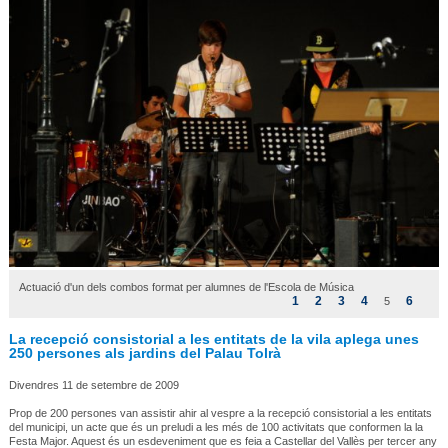
Actuació d'un dels combos format per alumnes de l'Escola de Música
1
2
3
4
6
5
La recepció consistorial a les entitats de la vila aplega unes
250 persones als jardins del Palau Tolrà
Divendres 11 de setembre de 2009
Prop de 200 persones van assistir ahir al vespre a la recepció consistorial a les entitats
del municipi, un acte que és un preludi a les més de 100 activitats que conformen la la
Festa Major. Aquest és un esdeveniment que es feia a Castellar del Vallès per tercer any