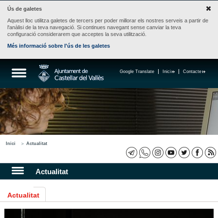
Ús de galetes
Aquest lloc utilitza galetes de tercers per poder millorar els nostres serveis a partir de
l'anàlisi de la teva navegació. Si continues navegant sense canviar la teva
configuració considerarem que acceptes la seva utilització.
Més informació sobre l'ús de les galetes
Google Translate
Inici
Contacte
Inici
Actualitat
Actualitat
Actualitat