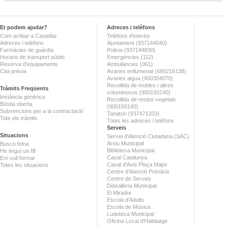
Et podem ajudar?
Adreces i telèfons
Com arribar a Castellar
Telèfons d'interès
Adreces i telèfons
Ajuntament (937144040)
Farmàcies de guàrdia
Policia (937144830)
Horaris de transport públic
Emergències (112)
Reserva d'equipaments
Ambulàncies (061)
Cita prèvia
Avaries enllumenat (686216138)
Avaries aigua (900304070)
Recollida de mobles i altres
Tràmits Freqüents
voluminosos (900150140)
Instància genèrica
Recollida de restes vegetals
Bústia oberta
(900150140)
Subvencions per a la contractació
Tanatori (937471203)
Tots els tràmits
Totes les adreces i telèfons
Serveis
Situacions
Servei d'Atenció Ciutadana (SAC)
Arxiu Municipal
Busco feina
Biblioteca Municipal
He tingut un fill
Casal Catalunya
Em vull formar
Casal d'Avis Plaça Major
Totes les situacions
Centre d'Atenció Primària
Centre de Serveis
Deixalleria Municipal
El Mirador
Escola d'Adults
Escola de Música
Ludoteca Municipal
Oficina Local d'Habitatge