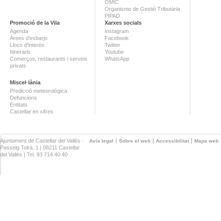
OMIC
Organisme de Gestió Tributària
PIPAD
Promoció de la Vila
Xarxes socials
Agenda
Instagram
Àrees d'esbarjo
Facebook
Llocs d'interès
Twitter
Itineraris
Youtube
Comerços, restaurants i serveis
WhatsApp
privats
Miscel·lània
Predicció meteorològica
Defuncions
Entitats
Castellar en xifres
Ajuntament de Castellar del Vallès ·
Avís legal
Sobre el web
Accessibilitat
Mapa web
Passeig Tolrà, 1 | 08211 Castellar
del Vallès | Tel. 93 714 40 40