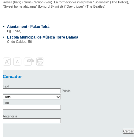
Rosell (baix) i Silvia Carrión (veu). La formació va interpretar “So lonely” (The Police),
“Sweet home alabama” (Lynyrd Skynird) i “Day tripper” (The Beatles).
Ajuntament - Palau Tolrà
Pg. Tolrà, 1
Escola Municipal de Música Torre Balada
C. de Caldes, 56
Cercador
Text
Públic
Lloc
Anterior a