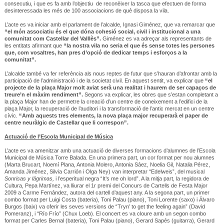
consecutiu, i que es fa amb l’objectiu de reconèixer la tasca que efectuen de forma
desinteressada les més de 100 associacions de què disposa la vila.
L’acte es va iniciar amb el parlament de l’alcalde, Ignasi Giménez, que va remarcar que
“el món associatiu és el que dóna cohesió social, civil i institucional a una
comunitat com Castellar del Valllès”.
Giménez es va adreçar als representants de
les entitats afirmant que
“la nostra vila no seria el que és sense totes les persones
que, com vosaltres, han pres d’opció de dedicar temps i esforços a la
comunitat”.
L’alcalde també va fer referència als nous reptes de futur que s’hauran d’afrontar amb la
participació de l’administració i de la societat civil. En aquest sentit, va explicar que
“el
projecte de la plaça Major molt aviat serà una realitat i haurem de ser capaços de
treure’n el màxim rendiment”.
Segons va explicar, les obres que s’estan completant a
la plaça Major han de permetre la creació d’un centre de coneixement a l’edifici de la
plaça Major, la recuperació de l’auditori i la transformació de l’antic mercat en un centre
cívic.
“Amb aquests tres elements, la nova plaça major recuperarà el paper de
centre neuràlgic de Castellar que li correspon”.
Actuació de l’Escola Municipal de Música
L’acte es va amenitzar amb una actuació de diverses formacions d’alumnes de l’Escola
Municipal de Música Torre Balada. En una primera part, un cor format per nou alumnes
(Marta Brucart, Noemí Plana, Antonia Molero, Antonia Sáez, Noelia Gil, Natalia Pérez,
Amanda Jiménez, Silvia Carrión i Olga Ney) van interpretar “Edelweis”, del musical
Sonrisas y lágrimas,
i l’esperitual negra “It’s me oh lord”. A la mitja part, la regidora de
Cultura, Pepa Martínez, va lliurar el 1r premi del Concurs de Cartells de Festa Major
2009 a Carme Fernández, autora del cartell d’aquest any. A la segona part, un primer
combo format per Luigi Costa (bateria), Toni Palau (piano), Toni Lorente (saxo) i Álvaro
Burgos (baix) va oferir les seves versions de “Tryn’ to get the feeling again” (David
Pomeranz), i “Río Frío” (Chux Loeb). El concert es va cloure amb un segon combo
format per Carles Bernal (bateria), Toni Palau (piano), Gerard Sapés (guitarra), Gerard