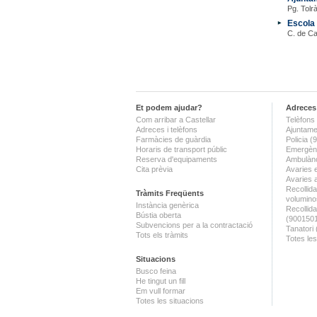
Pg. Tolrà
Escola 
C. de Ca
Et podem ajudar?
Adreces 
Com arribar a Castellar
Telèfons 
Adreces i telèfons
Ajuntame
Farmàcies de guàrdia
Policia 
Horaris de transport públic
Emergènc
Reserva d'equipaments
Ambulànc
Cita prèvia
Avaries 
Avaries 
Recollida
Tràmits Freqüents
volumino
Instància genèrica
Recollid
Bústia oberta
(900150
Subvencions per a la contractació
Tanatori
Tots els tràmits
Totes les
Situacions
Busco feina
He tingut un fill
Em vull formar
Totes les situacions