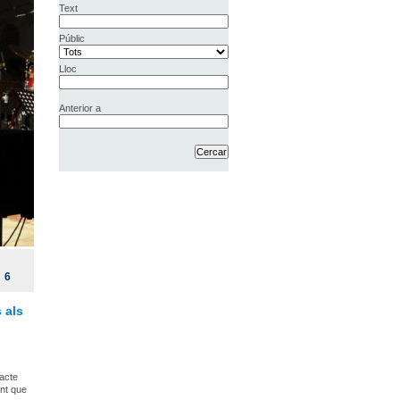
Text
Públic
Lloc
Anterior a
6
 als
 acte
ent que