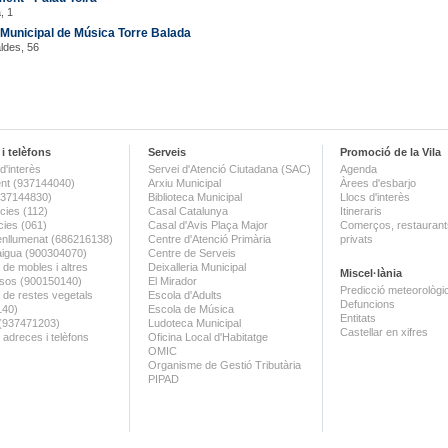
, 1
Municipal de Música Torre Balada
ldes, 56
i telèfons
Serveis
Promoció de la Vila
d'interès
Servei d'Atenció Ciutadana (SAC)
Agenda
nt (937144040)
Arxiu Municipal
Àrees d'esbarjo
(937144830)
Biblioteca Municipal
Llocs d'interès
ies (112)
Casal Catalunya
Itineraris
ies (061)
Casal d'Avis Plaça Major
Comerços, restaurants
enllumenat (686216138)
Centre d'Atenció Primària
privats
aigua (900304070)
Centre de Serveis
 de mobles i altres
Deixalleria Municipal
Miscel·lània
sos (900150140)
El Mirador
Predicció meteorològi
a de restes vegetals
Escola d'Adults
Defuncions
140)
Escola de Música
Entitats
 (937471203)
Ludoteca Municipal
Castellar en xifres
 adreces i telèfons
Oficina Local d'Habitatge
OMIC
Organisme de Gestió Tributària
PIPAD