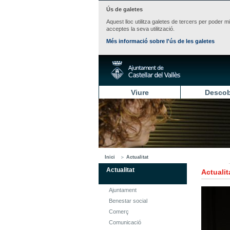
Ús de galetes
Aquest lloc utilitza galetes de tercers per poder m
acceptes la seva utilització.
Més informació sobre l'ús de les galetes
Viure
Descob
Inici
Actualitat
Actualitat
Actualit
Ajuntament
Benestar social
Comerç
Comunicació