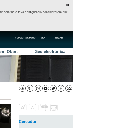
sense canviar la teva configuració considerarem que
Google Translate
Inici
Contacte
ern Obert
Seu electrònica
Cercador