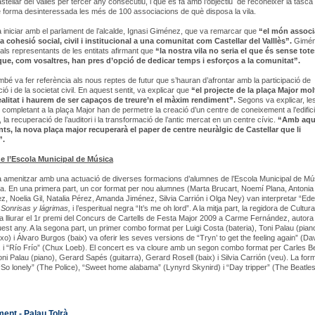
astellar del Vallès per tercer any consecutiu, i que es fa amb l’objectiu de reconèixer la tasca
 forma desinteressada les més de 100 associacions de què disposa la vila.
a iniciar amb el parlament de l’alcalde, Ignasi Giménez, que va remarcar que
“el món associ
a cohesió social, civil i institucional a una comunitat com Castellar del Valllès”.
Gimén
als representants de les entitats afirmant que
“la nostra vila no seria el que és sense tote
ue, com vosaltres, han pres d’opció de dedicar temps i esforços a la comunitat”.
ambé va fer referència als nous reptes de futur que s’hauran d’afrontar amb la participació de
ció i de la societat civil. En aquest sentit, va explicar que
“el projecte de la plaça Major mol
ealitat i haurem de ser capaços de treure’n el màxim rendiment”.
Segons va explicar, le
 completant a la plaça Major han de permetre la creació d’un centre de coneixement a l’edifici
 la recuperació de l’auditori i la transformació de l’antic mercat en un centre cívic.
“Amb aqu
nts, la nova plaça major recuperarà el paper de centre neuràlgic de Castellar que li
”.
e l’Escola Municipal de Música
a amenitzar amb una actuació de diverses formacions d’alumnes de l’Escola Municipal de Mú
a. En una primera part, un cor format per nou alumnes (Marta Brucart, Noemí Plana, Antonia
z, Noelia Gil, Natalia Pérez, Amanda Jiménez, Silvia Carrión i Olga Ney) van interpretar “Ede
l
Sonrisas y lágrimas,
i l’esperitual negra “It’s me oh lord”. A la mitja part, la regidora de Cultu
a lliurar el 1r premi del Concurs de Cartells de Festa Major 2009 a Carme Fernández, autora
quest any. A la segona part, un primer combo format per Luigi Costa (bateria), Toni Palau (pian
xo) i Álvaro Burgos (baix) va oferir les seves versions de “Tryn’ to get the feeling again” (Da
i “Río Frío” (Chux Loeb). El concert es va cloure amb un segon combo format per Carles B
Toni Palau (piano), Gerard Sapés (guitarra), Gerard Rosell (baix) i Silvia Carrión (veu). La for
 “So lonely” (The Police), “Sweet home alabama” (Lynyrd Skynird) i “Day tripper” (The Beatles
ent - Palau Tolrà