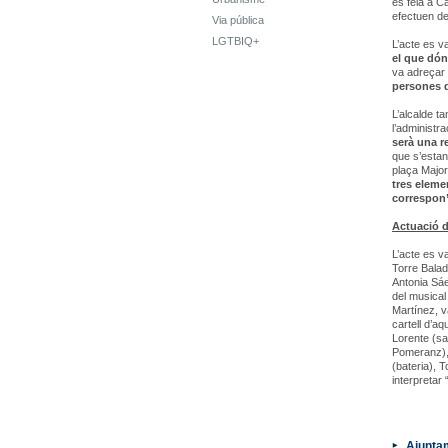
es feia a C
efectuen de
Via pública
LGTBIQ+
L’acte es v
el que dón
va adreçar 
persones q
L’alcalde t
l’administra
serà una r
que s’estan
plaça Major,
tres eleme
correspon
Actuació d
L’acte es v
Torre Balad
Antonia Sáe
del musica
Martínez, v
cartell d’a
Lorente (sa
Pomeranz), 
(bateria), 
interpretar
Ajuntam