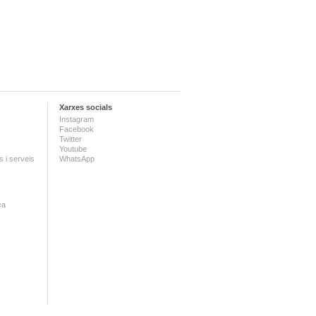
Xarxes socials
Instagram
Facebook
Twitter
Youtube
 i serveis
WhatsApp
ca