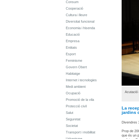
Consum
Cooperació
Cultura i lleure
Diversitat funcional
Economia i hisenda
Educació
Empresa
Entitats
Esport
Feminisme
Govern Obert
Habitatge
Internet i tecnologies
Medi ambient
Acutació 
Ocupació
Promoció de la vila
Protecció civil
La recep
jardins 
Salut
Seguretat
Divendres 
Societat
Prop de 200
Transport i mobilitat
que és un p
Urbanisme