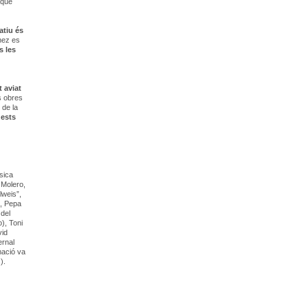
 que
atiu és
ez es
s les
t aviat
s obres
 de la
ests
sica
 Molero,
lweis”,
ra, Pepa
 del
o), Toni
vid
ernal
mació va
).