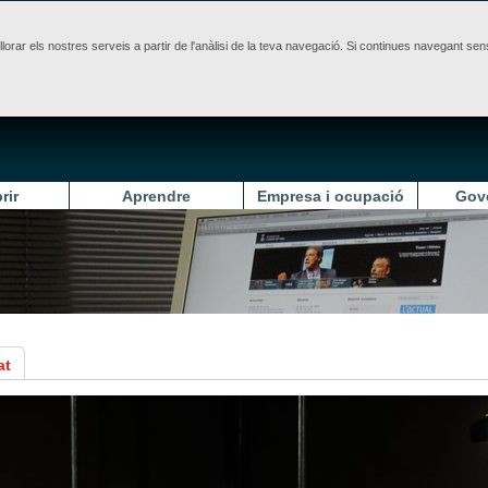
illorar els nostres serveis a partir de l'anàlisi de la teva navegació. Si continues navegant 
rir
Aprendre
Empresa i ocupació
Gov
at