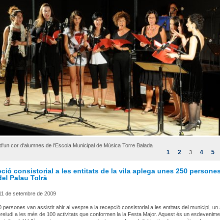
d'un cor d'alumnes de l'Escola Municipal de Música Torre Balada
1
2
4
5
3
ció consistorial a les entitats de la vila aplega unes 250 persones
del Palau Tolrà
11 de setembre de 2009
 persones van assistir ahir al vespre a la recepció consistorial a les entitats del municipi, un
reludi a les més de 100 activitats que conformen la la Festa Major. Aquest és un esdevenim