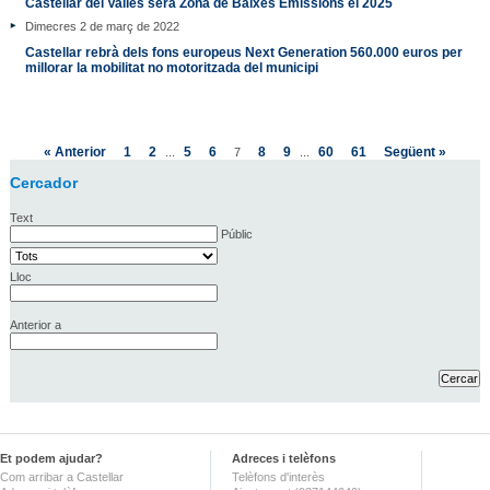
Castellar del Vallès serà Zona de Baixes Emissions el 2025
Dimecres 2 de març de 2022
Castellar rebrà dels fons europeus Next Generation 560.000 euros per
millorar la mobilitat no motoritzada del municipi
« Anterior
1
2
5
6
8
9
60
61
Següent »
...
7
...
Cercador
Text
Públic
Lloc
Anterior a
Et podem ajudar?
Adreces i telèfons
Com arribar a Castellar
Telèfons d'interès