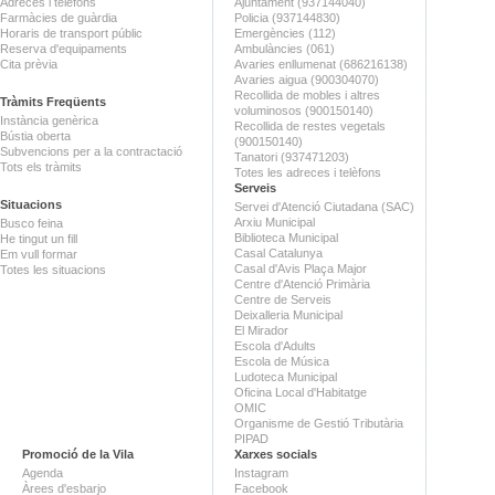
Adreces i telèfons
Ajuntament (937144040)
Farmàcies de guàrdia
Policia (937144830)
Horaris de transport públic
Emergències (112)
Reserva d'equipaments
Ambulàncies (061)
Cita prèvia
Avaries enllumenat (686216138)
Avaries aigua (900304070)
Recollida de mobles i altres
Tràmits Freqüents
voluminosos (900150140)
Instància genèrica
Recollida de restes vegetals
Bústia oberta
(900150140)
Subvencions per a la contractació
Tanatori (937471203)
Tots els tràmits
Totes les adreces i telèfons
Serveis
Situacions
Servei d'Atenció Ciutadana (SAC)
Arxiu Municipal
Busco feina
Biblioteca Municipal
He tingut un fill
Casal Catalunya
Em vull formar
Casal d'Avis Plaça Major
Totes les situacions
Centre d'Atenció Primària
Centre de Serveis
Deixalleria Municipal
El Mirador
Escola d'Adults
Escola de Música
Ludoteca Municipal
Oficina Local d'Habitatge
OMIC
Organisme de Gestió Tributària
PIPAD
Promoció de la Vila
Xarxes socials
Agenda
Instagram
Àrees d'esbarjo
Facebook