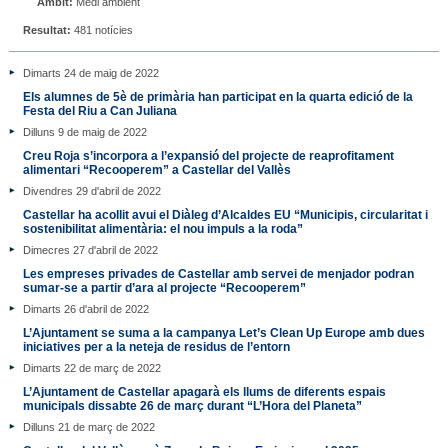
Àmbit:
Medi ambient
Resultat:
481 notícies
Dimarts 24 de maig de 2022
Els alumnes de 5è de primària han participat en la quarta edició de la
Festa del Riu a Can Juliana
Dilluns 9 de maig de 2022
Creu Roja s’incorpora a l’expansió del projecte de reaprofitament
alimentari “Recooperem” a Castellar del Vallès
Divendres 29 d'abril de 2022
Castellar ha acollit avui el Diàleg d’Alcaldes EU “Municipis, circularitat i
sostenibilitat alimentària: el nou impuls a la roda”
Dimecres 27 d'abril de 2022
Les empreses privades de Castellar amb servei de menjador podran
sumar-se a partir d’ara al projecte “Recooperem”
Dimarts 26 d'abril de 2022
L’Ajuntament se suma a la campanya Let’s Clean Up Europe amb dues
iniciatives per a la neteja de residus de l’entorn
Dimarts 22 de març de 2022
L’Ajuntament de Castellar apagarà els llums de diferents espais
municipals dissabte 26 de març durant “L’Hora del Planeta”
Dilluns 21 de març de 2022