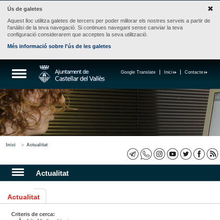
Ús de galetes
Aquest lloc utilitza galetes de tercers per poder millorar els nostres serveis a partir de
l'anàlisi de la teva navegació. Si continues navegant sense canviar la teva
configuració considerarem que acceptes la seva utilització.
Més informació sobre l'ús de les galetes
Google Translate
Inici
Contacte
Inici
Actualitat
Actualitat
Actualitat
Criteris de cerca: