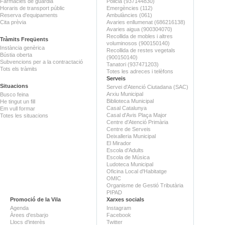
Farmàcies de guàrdia
Policia (937144830)
Horaris de transport públic
Emergències (112)
Reserva d'equipaments
Ambulàncies (061)
Cita prèvia
Avaries enllumenat (686216138)
Avaries aigua (900304070)
Recollida de mobles i altres
Tràmits Freqüents
voluminosos (900150140)
Instància genèrica
Recollida de restes vegetals
Bústia oberta
(900150140)
Subvencions per a la contractació
Tanatori (937471203)
Tots els tràmits
Totes les adreces i telèfons
Serveis
Situacions
Servei d'Atenció Ciutadana (SAC)
Arxiu Municipal
Busco feina
Biblioteca Municipal
He tingut un fill
Casal Catalunya
Em vull formar
Casal d'Avis Plaça Major
Totes les situacions
Centre d'Atenció Primària
Centre de Serveis
Deixalleria Municipal
El Mirador
Escola d'Adults
Escola de Música
Ludoteca Municipal
Oficina Local d'Habitatge
OMIC
Organisme de Gestió Tributària
PIPAD
Promoció de la Vila
Xarxes socials
Agenda
Instagram
Àrees d'esbarjo
Facebook
Llocs d'interès
Twitter