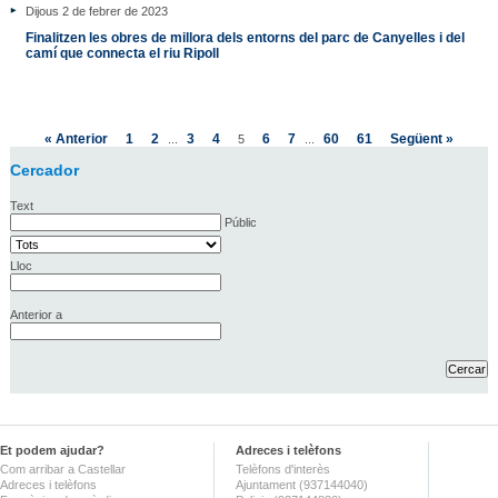
Dijous 2 de febrer de 2023
Finalitzen les obres de millora dels entorns del parc de Canyelles i del
camí que connecta el riu Ripoll
« Anterior
1
2
3
4
6
7
60
61
Següent »
...
5
...
Cercador
Text
Públic
Lloc
Anterior a
Et podem ajudar?
Adreces i telèfons
Com arribar a Castellar
Telèfons d'interès
Adreces i telèfons
Ajuntament (937144040)