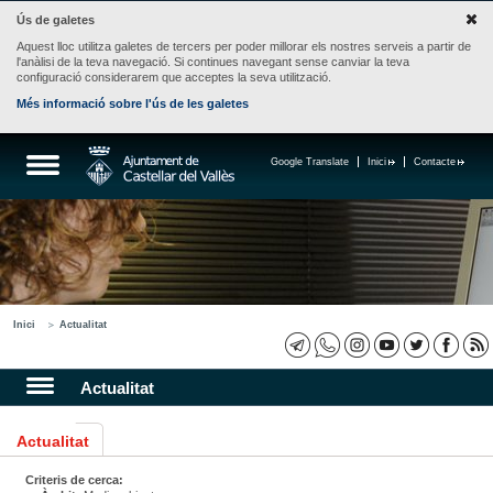
Ús de galetes
Aquest lloc utilitza galetes de tercers per poder millorar els nostres serveis a partir de
l'anàlisi de la teva navegació. Si continues navegant sense canviar la teva
configuració considerarem que acceptes la seva utilització.
Més informació sobre l'ús de les galetes
Google Translate
Inici
Contacte
Inici
Actualitat
Actualitat
Actualitat
Criteris de cerca: