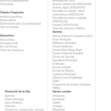
Reserva d'equipaments
Ambulàncies (061)
Cita prèvia
Avaries enllumenat (686216138)
Avaries aigua (900304070)
Recollida de mobles i altres
Tràmits Freqüents
voluminosos (900150140)
Instància genèrica
Recollida de restes vegetals
Bústia oberta
(900150140)
Subvencions per a la contractació
Tanatori (937471203)
Tots els tràmits
Totes les adreces i telèfons
Serveis
Situacions
Servei d'Atenció Ciutadana (SAC)
Arxiu Municipal
Busco feina
Biblioteca Municipal
He tingut un fill
Casal Catalunya
Em vull formar
Casal d'Avis Plaça Major
Totes les situacions
Centre d'Atenció Primària
Centre de Serveis
Deixalleria Municipal
El Mirador
Escola d'Adults
Escola de Música
Ludoteca Municipal
Oficina Local d'Habitatge
OMIC
Organisme de Gestió Tributària
PIPAD
Promoció de la Vila
Xarxes socials
Agenda
Instagram
Àrees d'esbarjo
Facebook
Llocs d'interès
Twitter
Itineraris
Youtube
Comerços, restaurants i serveis
WhatsApp