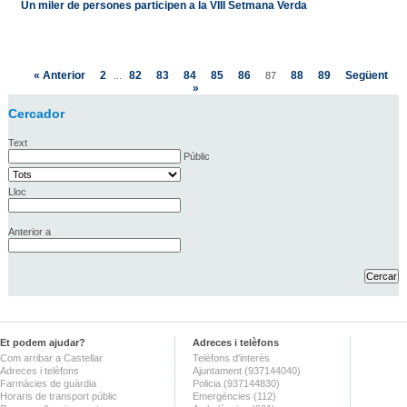
Un miler de persones participen a la VIII Setmana Verda
« Anterior
2
82
83
84
85
86
88
89
Següent
...
87
»
Cercador
Text
Públic
Lloc
Anterior a
Et podem ajudar?
Adreces i telèfons
Com arribar a Castellar
Telèfons d'interès
Adreces i telèfons
Ajuntament (937144040)
Farmàcies de guàrdia
Policia (937144830)
Horaris de transport públic
Emergències (112)