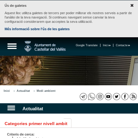
Ús de galetes
Aquest lloc utilitza galetes de tercers per poder millorar els nostres serveis a partir de
l'anàlisi de la teva navegació. Si continues navegant sense canviar la teva
configuració considerarem que acceptes la seva utilització.
Més informació sobre l'ús de les galetes
Google Translate
Inici
Contacte
Inici
Actualitat
Medi ambient
Actualitat
Categories primer nivell ambit
Criteris de cerca: