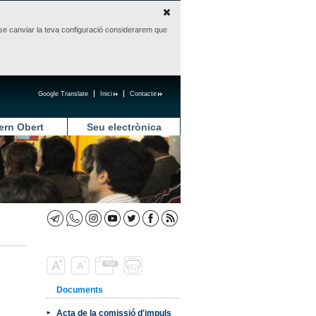
sense canviar la teva configuració considerarem que
Google Translate
Inici
Contacte
ern Obert
Seu electrònica
Documents
Acta de la comissió d'impuls