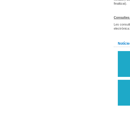
finalitzat).
Consultes
Les consult
electrònica
Notície