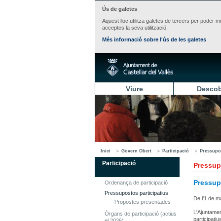
Ús de galetes
Aquest lloc utilitza galetes de tercers per poder m
acceptes la seva utilització.
Més informació sobre l'ús de les galetes
Viure
Descob
Inici
Govern Obert
Participació
Pressupos
Participació
Pressup
Pressup
Ordenança de participació
Pressupostos participatius
De l'1 de m
Propostes presentades
L'Ajuntamen
Òrgans de participació (actius
participatiu
el 2026)