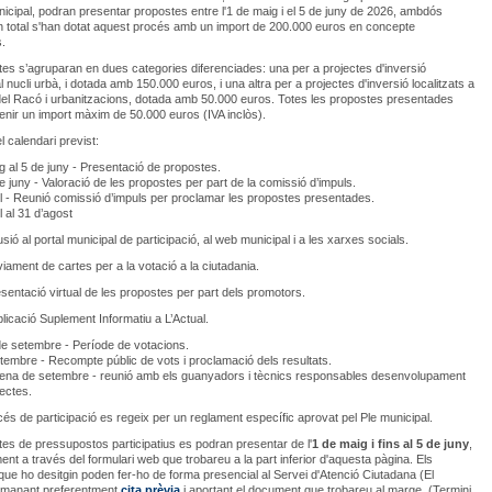
nicipal, podran presentar propostes entre l'1 de maig i el 5 de juny de 2026, ambdós
n total s'han dotat aquest procés amb un import de 200.000 euros en concepte
s.
es s’agruparan en dues categories diferenciades: una per a projectes d'inversió
al nucli urbà, i dotada amb 150.000 euros, i una altra per a projectes d'inversió localitzats a
del Racó i urbanitzacions, dotada amb 50.000 euros. Totes les propostes presentades
enir un import màxim de 50.000 euros (IVA inclòs).
l calendari previst:
g al 5 de juny - Presentació de propostes.
de juny - Valoració de les propostes per part de la comissió d’impuls.
iol - Reunió comissió d’impuls per proclamar les propostes presentades.
ol al 31 d’agost
l portal municipal de participació, al web municipal i a les xarxes socials.
t de cartes per a la votació a la ciutadania.
ció virtual de les propostes per part dels promotors.
ió Suplement Informatiu a L’Actual.
 de setembre - Període de votacions.
tembre - Recompte públic de vots i proclamació dels resultats.
ena de setembre - reunió amb els guanyadors i tècnics responsables desenvolupament
jectes.
és de participació es regeix per un reglament específic aprovat pel Ple municipal.
es de pressupostos participatius es podran presentar de l'
1 de maig i fins al 5 de juny
,
ent a través del formulari web que trobareu a la part inferior d'aquesta pàgina. Els
 que ho desitgin poden fer-ho de forma presencial al Servei d'Atenció Ciutadana (El
emanant preferentment
cita prèvia
i aportant el document que trobareu al marge. (Termini