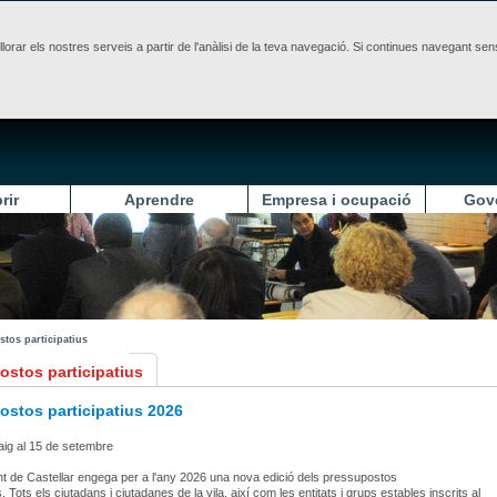
illorar els nostres serveis a partir de l'anàlisi de la teva navegació. Si continues navegant 
rir
Aprendre
Empresa i ocupació
Gov
tos participatius
ostos participatius
ostos participatius 2026
aig al 15 de setembre
t de Castellar engega per a l'any 2026 una nova edició dels pressupostos
s. Tots els ciutadans i ciutadanes de la vila, així com les entitats i grups estables inscrits al