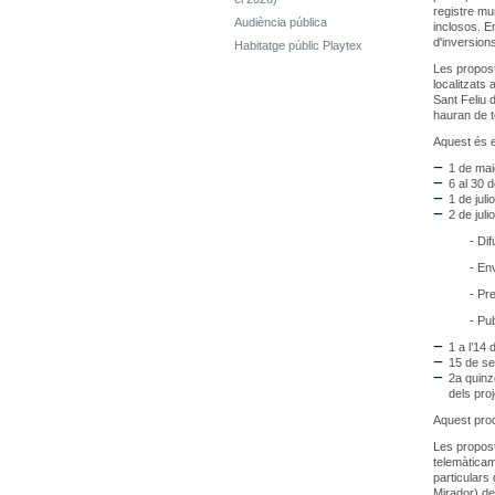
registre mu
Audiència pública
inclosos. E
d'inversion
Habitatge públic Playtex
Les propost
localitzats 
Sant Feliu 
hauran de t
Aquest és e
1 de mai
6 al 30 
1 de jul
2 de juli
- Difusió a
- Enviamen
- Presenta
- Publicac
1 a l’14
15 de se
2a quinz
dels pro
Aquest proc
Les propost
telemàticam
particulars
Mirador) d