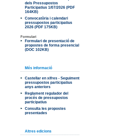
dels Pressupostos
Participatius 1/07/2026 (PDF
164KB)
Convocatòria i calendari
pressupostos participatius
2026 (PDF 175KB)
Formulari
Formulari de presentació de
propostes de forma presencial
(DOC 102KB)
Més informació
Castellar en xifres - Seguiment
pressupostos participatius
anys anteriors
Reglament regulador del
procés de pressupostos
participatius
Consulta les propostes
presentades
Altres edicions