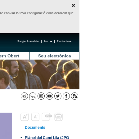
sense canviar la teva configuració considerarem que
Google Translate
Inici
Contacte
ern Obert
Seu electrònica
Documents
Plànol del Camí Lila (JPG