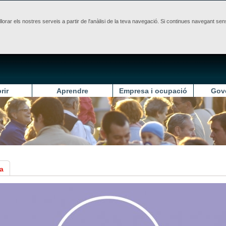
illorar els nostres serveis a partir de l'anàlisi de la teva navegació. Si continues navegant 
rir
Aprendre
Empresa i ocupació
Gov
a