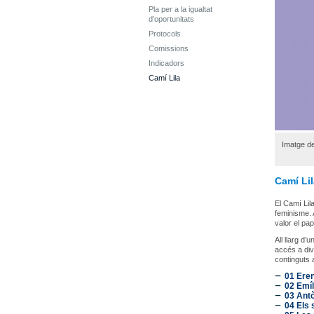
Pla per a la igualtat
d'oportunitats
Protocols
Comissions
Indicadors
Camí Lila
Imatge de
Camí Lil
El Camí Lila
feminisme. 
valor el pap
All llarg d
accés a div
continguts 
01 Eren
02 Emíl
03 Antò
04 Els 