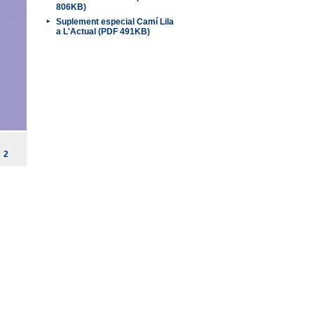
806KB)
Suplement especial Camí Lila
a L'Actual (PDF 491KB)
2