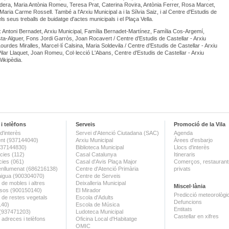
dera, Maria Antònia Romeu, Teresa Prat, Caterina Rovira, Antònia Ferrer, Rosa Marcet,
Maria Carme Rossell. També a l'Arxiu Municipal a i la Sílvia Saiz, i al Centre d'Estudis de
ls seus treballs de buidatge d'actes municipals i el Plaça Vella.
: Antoni Bernadet, Arxiu Municipal, Família Bernadet-Martínez, Família Cos-Argemí,
ta-Alguer, Fons Jordi Garròs, Joan Rocavert / Centre d’Estudis de Castellar - Arxiu
Lourdes Miralles, Marcel·lí Calsina, Maria Soldevila / Centre d’Estudis de Castellar - Arxiu
 Pilar Llaquet, Joan Romeu, Col·lecció L'Abans, Centre d'Estudis de Castellar - Arxiu
Wikipèdia.
i telèfons
Serveis
Promoció de la Vila
d'interès
Servei d'Atenció Ciutadana (SAC)
Agenda
nt (937144040)
Arxiu Municipal
Àrees d'esbarjo
(937144830)
Biblioteca Municipal
Llocs d'interès
ies (112)
Casal Catalunya
Itineraris
ies (061)
Casal d'Avis Plaça Major
Comerços, restaurants
enllumenat (686216138)
Centre d'Atenció Primària
privats
aigua (900304070)
Centre de Serveis
 de mobles i altres
Deixalleria Municipal
Miscel·lània
sos (900150140)
El Mirador
Predicció meteorològi
a de restes vegetals
Escola d'Adults
Defuncions
140)
Escola de Música
Entitats
 (937471203)
Ludoteca Municipal
Castellar en xifres
 adreces i telèfons
Oficina Local d'Habitatge
OMIC