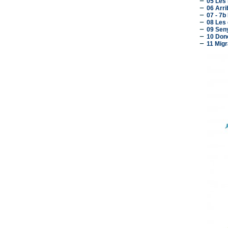
05 Les
06 Arri
07 - 7b 
08 Les 
09 Sen
10 Done
11 Migr