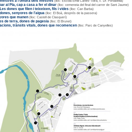
 mestres a l'ombra dels mestres
(lloc: Escola Emili Carles-Tolrà, c. Dr. Portabella)
bar al Pla, cap a casa a fer el dinar
(lloc: xemeneia del final del carrer de Sant Jaume)
Les dones que filen i teixeixen, fils i vides
(lloc: Can Barba)
dones, senyores de l'aigua
(lloc: El Boà, després de la passera)
yores que manen
(lloc: Castell de Clasquerí)
s de terra, dones de pagesia
(lloc: El Brunet)
acions, trànsits vitals, dones que recomencen
(lloc: Parc de Canyelles)