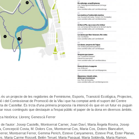
a és un projecte de les regidories de Feminisme, Esports, Transició Ecològica, Projectes,
 i del Comissionat de Promoció de la Vila i que ha comptat amb el suport del Centre
ta de Castellar. Es trcta d'una primera proposta i la intenció és que en un futur es puguin
r nous continguts que destaquin a l'espai públic el paper de la dona en diversos àmbits.
rca històrica: Llorenç Genescà Ferrer
de l’autor: Josep Castells, Montserrat Carner, Joan Daví, Maria Àngela Rovira, Josep
, Concepció Costa, M. Dolors Cos, Montserrat Cos, Maria Cos, Dolors Blancafort,
errer, Montserrat Ferrer, Gemma Perich, Esteve Canyameres, Esteve Prat, Ester Planas,
és, Maria Carme Rossell, Belén Teruel, Maria Pasqual, Maria Soldevila, Maria Ramon,