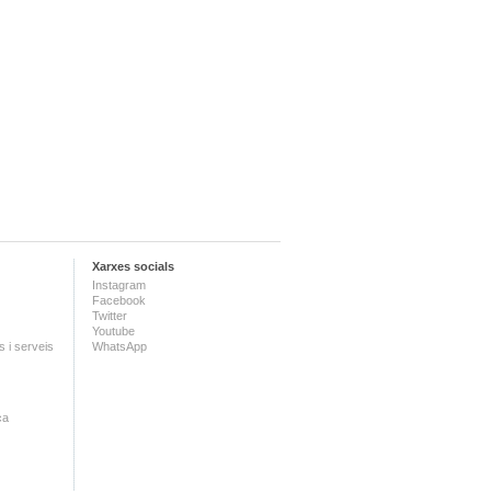
Xarxes socials
Instagram
Facebook
Twitter
Youtube
 i serveis
WhatsApp
ca