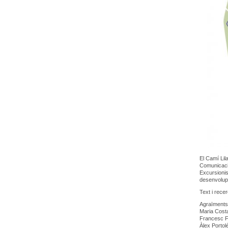
El Camí Lil
Comunicació
Excursionis
desenvolupa
Text i rece
Agraïments 
Maria Costa
Francesc F
Àlex Portol