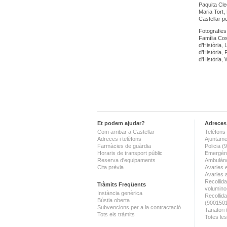
Paquita Cle
Maria Tort, 
Castellar pe
Fotografies
Família Cos
d’Història, 
d’Història,
d'Història, 
Et podem ajudar?
Adreces 
Com arribar a Castellar
Telèfons 
Adreces i telèfons
Ajuntame
Farmàcies de guàrdia
Policia 
Horaris de transport públic
Emergènc
Reserva d'equipaments
Ambulànc
Cita prèvia
Avaries 
Avaries 
Recollida
Tràmits Freqüents
volumino
Instància genèrica
Recollid
Bústia oberta
(900150
Subvencions per a la contractació
Tanatori
Tots els tràmits
Totes les