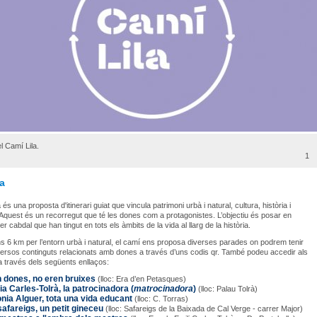
l Camí Lila.
1
a
 és una proposta d'itinerari guiat que vincula patrimoni urbà i natural, cultura, història i
Aquest és un recorregut que té les dones com a protagonistes. L’objectiu és posar en
er cabdal que han tingut en tots els àmbits de la vida al llarg de la història.
’uns 6 km per l’entorn urbà i natural, el camí ens proposa diverses parades on podrem tenir
ersos continguts relacionats amb dones a través d’uns codis qr. També podeu accedir als
a través dels següents enllaços:
 dones, no eren bruixes
(lloc: Era d’en Petasques)
ia Carles-Tolrà, la patrocinadora (
matrocinadora
)
(lloc: Palau Tolrà)
nia Alguer, tota una vida educant
(lloc: C. Torras)
safareigs, un petit gineceu
(lloc: Safareigs de la Baixada de Cal Verge - carrer Major)