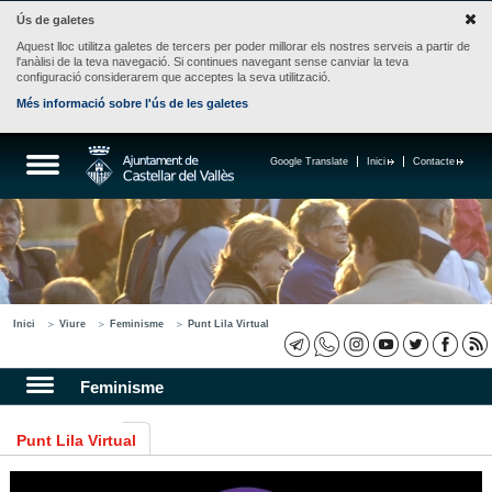
Ús de galetes
Aquest lloc utilitza galetes de tercers per poder millorar els nostres serveis a partir de
l'anàlisi de la teva navegació. Si continues navegant sense canviar la teva
configuració considerarem que acceptes la seva utilització.
Més informació sobre l'ús de les galetes
Google Translate
Inici
Contacte
Inici
Viure
Feminisme
Punt Lila Virtual
Feminisme
Punt Lila Virtual