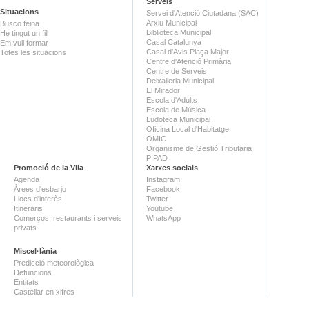
Serveis
Situacions
Servei d'Atenció Ciutadana (SAC)
Arxiu Municipal
Busco feina
Biblioteca Municipal
He tingut un fill
Casal Catalunya
Em vull formar
Casal d'Avis Plaça Major
Totes les situacions
Centre d'Atenció Primària
Centre de Serveis
Deixalleria Municipal
El Mirador
Escola d'Adults
Escola de Música
Ludoteca Municipal
Oficina Local d'Habitatge
OMIC
Organisme de Gestió Tributària
PIPAD
Promoció de la Vila
Xarxes socials
Agenda
Instagram
Àrees d'esbarjo
Facebook
Llocs d'interès
Twitter
Itineraris
Youtube
Comerços, restaurants i serveis
WhatsApp
privats
Miscel·lània
Predicció meteorològica
Defuncions
Entitats
Castellar en xifres