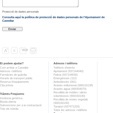
Protecció de dades personals
Consulta aquí la política de protecció de dades personals de l'Ajuntament de
Castellar
Et podem ajudar?
Adreces i telèfons
Com arribar a Castellar
Telèfons d'interès
Adreces i telèfons
Ajuntament (937144040)
Farmàcies de guàrdia
Policia (937144830)
Horaris de transport públic
Emergències (112)
Reserva d'equipaments
Ambulàncies (061)
Cita prèvia
Avaries enllumenat (686216138)
Avaries aigua (900304070)
Recollida de mobles i altres
Tràmits Freqüents
voluminosos (900150140)
Instància genèrica
Recollida de restes vegetals
Bústia oberta
(900150140)
Subvencions per a la contractació
Tanatori (937471203)
Tots els tràmits
Totes les adreces i telèfons