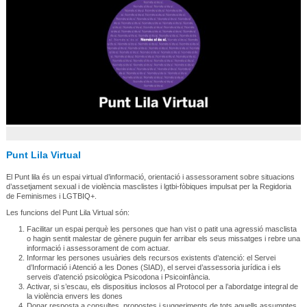
Punt Lila Virtual
El Punt lila és un espai virtual d’informació, orientació i assessorament sobre situacions
d’assetjament sexual i de violència masclistes i lgtbi-fòbiques impulsat per la Regidoria
de Feminismes i LGTBIQ+.
Les funcions del Punt Lila Virtual són:
Facilitar un espai perquè les persones que han vist o patit una agressió masclista
o hagin sentit malestar de gènere puguin fer arribar els seus missatges i rebre una
informació i assessorament de com actuar.
Informar les persones usuàries dels recursos existents d’atenció: el Servei
d’Informació i Atenció a les Dones (SIAD), el servei d’assessoria jurídica i els
serveis d’atenció psicològica Psicodona i Psicoinfància.
Activar, si s’escau, els dispositius inclosos al Protocol per a l’abordatge integral de
la violència envers les dones
Donar resposta a consultes, propostes i suggeriments de tots aquells assumptes