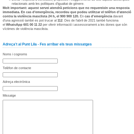
relacionats amb les polítiques d’igualtat de gènere.
Molt important: aquest servei atendrà peticions que no requereixin una resposta
immediata. En cas d’emergència, recordeu que podeu utilitzar el telèfon d’atenció
contra la violència masclista 24 h, el 900 900 120.
En
cas d'emergència
davant
d'una agressió també es pot trucar al
112
. Des de l'abril de 2021 també funciona
el
WhatsApp 601 00 11 22
per oferir informació i assessorament a les dones que són
víctimes de violència masclista.
Adreça't al Punt Lila - Fes arribar els teus missatges
Noms i cognoms
Telèfon de contacte
Adreça electrònica
Missatge