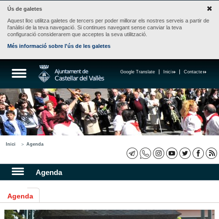
Ús de galetes
Aquest lloc utilitza galetes de tercers per poder millorar els nostres serveis a partir de
l'anàlisi de la teva navegació. Si continues navegant sense canviar la teva
configuració considerarem que acceptes la seva utilització.
Més informació sobre l'ús de les galetes
Google Translate
Inici
Contacte
Inici
Agenda
Agenda
Agenda