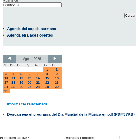
A partir de
Agenda del cap de setmana
Agenda en Dades obertes
Agost, 2026
Dl
Dt
Dc
Dj
Dv
Ds
Dg
1
2
3
4
5
6
7
8
9
10
11
12
13
14
15
16
17
18
19
20
21
22
23
24
25
26
27
28
29
30
31
Informació relacionada
Descarrega el programa del Dia Mundial de la Música en pdf (PDF 37KB)
Et podem ajudar?
Adreces i telèfons