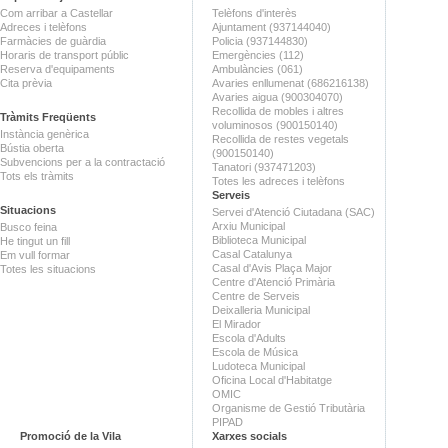
Com arribar a Castellar
Telèfons d'interès
Adreces i telèfons
Ajuntament (937144040)
Farmàcies de guàrdia
Policia (937144830)
Horaris de transport públic
Emergències (112)
Reserva d'equipaments
Ambulàncies (061)
Cita prèvia
Avaries enllumenat (686216138)
Avaries aigua (900304070)
Recollida de mobles i altres
Tràmits Freqüents
voluminosos (900150140)
Instància genèrica
Recollida de restes vegetals
Bústia oberta
(900150140)
Subvencions per a la contractació
Tanatori (937471203)
Tots els tràmits
Totes les adreces i telèfons
Serveis
Situacions
Servei d'Atenció Ciutadana (SAC)
Arxiu Municipal
Busco feina
Biblioteca Municipal
He tingut un fill
Casal Catalunya
Em vull formar
Casal d'Avis Plaça Major
Totes les situacions
Centre d'Atenció Primària
Centre de Serveis
Deixalleria Municipal
El Mirador
Escola d'Adults
Escola de Música
Ludoteca Municipal
Oficina Local d'Habitatge
OMIC
Organisme de Gestió Tributària
PIPAD
Promoció de la Vila
Xarxes socials