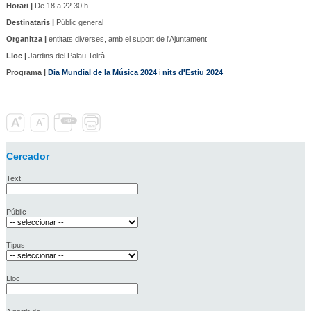
Horari |
De 18 a 22.30 h
Destinataris |
Públic general
Organitza |
entitats diverses, amb el suport de l'Ajuntament
Lloc |
Jardins del Palau Tolrà
Programa |
Dia Mundial de la Música 2024
i
nits d'Estiu 2024
Cercador
Text
Públic
Tipus
Lloc