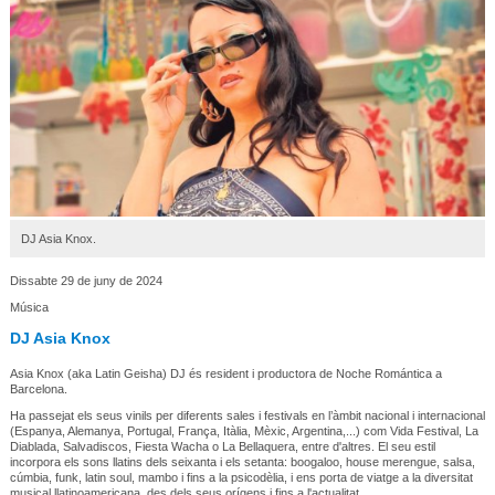
DJ Asia Knox.
Dissabte 29 de juny de 2024
Música
DJ Asia Knox
Asia Knox (aka Latin Geisha) DJ és resident i productora de Noche Romántica a
Barcelona.
Ha passejat els seus vinils per diferents sales i festivals en l’àmbit nacional i internacional
(Espanya, Alemanya, Portugal, França, Itàlia, Mèxic, Argentina,...) com Vida Festival, La
Diablada, Salvadiscos, Fiesta Wacha o La Bellaquera, entre d'altres. El seu estil
incorpora els sons llatins dels seixanta i els setanta: boogaloo, house merengue, salsa,
cúmbia, funk, latin soul, mambo i fins a la psicodèlia, i ens porta de viatge a la diversitat
musical llatinoamericana, des dels seus orígens i fins a l'actualitat.