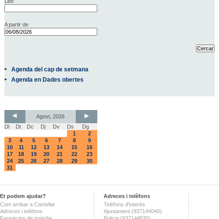
Lloc
A partir de
Agenda del cap de setmana
Agenda en Dades obertes
Agost, 2026
Dl
Dt
Dc
Dj
Dv
Ds
Dg
1
2
3
4
5
6
7
8
9
10
11
12
13
14
15
16
17
18
19
20
21
22
23
24
25
26
27
28
29
30
31
Et podem ajudar?
Adreces i telèfons
Com arribar a Castellar
Telèfons d'interès
Adreces i telèfons
Ajuntament (937144040)
Farmàcies de guàrdia
Policia (937144830)