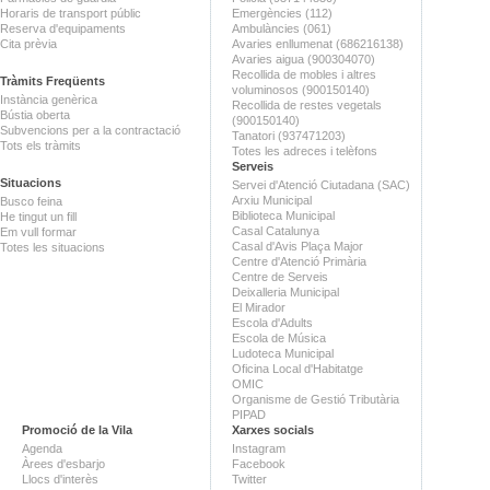
Horaris de transport públic
Emergències (112)
Reserva d'equipaments
Ambulàncies (061)
Cita prèvia
Avaries enllumenat (686216138)
Avaries aigua (900304070)
Recollida de mobles i altres
Tràmits Freqüents
voluminosos (900150140)
Instància genèrica
Recollida de restes vegetals
Bústia oberta
(900150140)
Subvencions per a la contractació
Tanatori (937471203)
Tots els tràmits
Totes les adreces i telèfons
Serveis
Situacions
Servei d'Atenció Ciutadana (SAC)
Arxiu Municipal
Busco feina
Biblioteca Municipal
He tingut un fill
Casal Catalunya
Em vull formar
Casal d'Avis Plaça Major
Totes les situacions
Centre d'Atenció Primària
Centre de Serveis
Deixalleria Municipal
El Mirador
Escola d'Adults
Escola de Música
Ludoteca Municipal
Oficina Local d'Habitatge
OMIC
Organisme de Gestió Tributària
PIPAD
Promoció de la Vila
Xarxes socials
Agenda
Instagram
Àrees d'esbarjo
Facebook
Llocs d'interès
Twitter