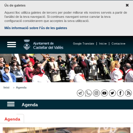
Ús de galetes
Aquest lloc utilitza galetes de tercers per poder millorar els nostres serveis a partir de
l'anàlisi de la teva navegació. Si continues navegant sense canviar la teva
configuració considerarem que acceptes la seva utilització.
Més informació sobre l'ús de les galetes
Google Translate
Inici
Contacte
Inici
Agenda
Agenda
Agenda