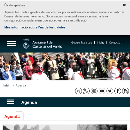
Ús de galetes
Aquest lloc utilitza galetes de tercers per poder millorar els nostres serveis a partir de
l'anàlisi de la teva navegació. Si continues navegant sense canviar la teva
configuració considerarem que acceptes la seva utilització.
Més informació sobre l'ús de les galetes
Google Translate
Inici
Contacte
Inici
Agenda
Agenda
Agenda