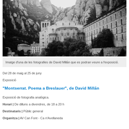
Imatge d'una de les fotografies de David Millán que es podran veure a l'exposició.
Del 28 de maig al 25 de juny
Exposició
"Montserrat. Poema a Breslauer", de David Millán
Exposició de fotografia analògica.
Horari |
De dilluns a divendres, de 18 a 20 h
Destinataris |
Públic general
Organitza |
AV Can Font - Ca n'Avellaneda