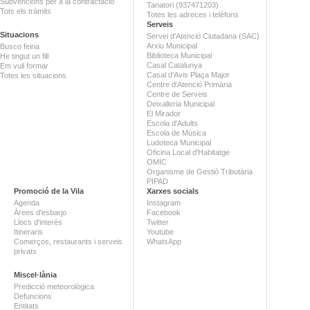
Subvencions per a la contractació
Tanatori (937471203)
Tots els tràmits
Totes les adreces i telèfons
Serveis
Situacions
Servei d'Atenció Ciutadana (SAC)
Arxiu Municipal
Busco feina
Biblioteca Municipal
He tingut un fill
Casal Catalunya
Em vull formar
Casal d'Avis Plaça Major
Totes les situacions
Centre d'Atenció Primària
Centre de Serveis
Deixalleria Municipal
El Mirador
Escola d'Adults
Escola de Música
Ludoteca Municipal
Oficina Local d'Habitatge
OMIC
Organisme de Gestió Tributària
PIPAD
Promoció de la Vila
Xarxes socials
Agenda
Instagram
Àrees d'esbarjo
Facebook
Llocs d'interès
Twitter
Itineraris
Youtube
Comerços, restaurants i serveis
WhatsApp
privats
Miscel·lània
Predicció meteorològica
Defuncions
Entitats