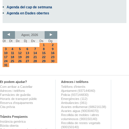
Agenda del cap de setmana
Agenda en Dades obertes
Agost, 2026
Dl
Dt
Dc
Dj
Dv
Ds
Dg
1
2
3
4
5
6
7
8
9
10
11
12
13
14
15
16
17
18
19
20
21
22
23
24
25
26
27
28
29
30
31
Et podem ajudar?
Adreces i telèfons
Com arribar a Castellar
Telèfons d'interès
Adreces i telèfons
Ajuntament (937144040)
Farmàcies de guàrdia
Policia (937144830)
Horaris de transport públic
Emergències (112)
Reserva d'equipaments
Ambulàncies (061)
Cita prèvia
Avaries enllumenat (686216138)
Avaries aigua (900304070)
Recollida de mobles i altres
Tràmits Freqüents
voluminosos (900150140)
Instància genèrica
Recollida de restes vegetals
Bústia oberta
(900150140)