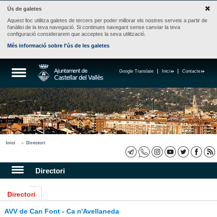
Ús de galetes
Aquest lloc utilitza galetes de tercers per poder millorar els nostres serveis a partir de
l'anàlisi de la teva navegació. Si continues navegant sense canviar la teva
configuració considerarem que acceptes la seva utilització.
Més informació sobre l'ús de les galetes
Google Translate
Inici
Contacte
Inici
Directori
Directori
Directori
AVV de Can Font - Ca n'Avellaneda