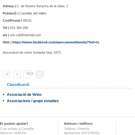
Adreça |
C. de Nostra Senyora de la Salut, 2
Població |
Castellar del Vallès
CodiPostal |
08211
Tel |
615 384 256
a/e |
urb.caf@hotmail.com
Web |
https://www.facebook.com/aavv.canavellaneda?fref=ts
Associació de veïns fundada l'any 1973.
Classificació
Associació de Veïns
Associacions i grups estables
Et podem ajudar?
Adreces i telèfons
Com arribar a Castellar
Telèfons d'interès
Adreces i telèfons
Ajuntament (937144040)