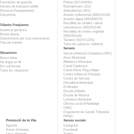
Farmàcies de guàrdia
Policia (937144830)
Horaris de transport públic
Emergències (112)
Reserva d'equipaments
Ambulàncies (061)
Cita prèvia
Avaries enllumenat (686216138)
Avaries aigua (900304070)
Recollida de mobles i altres
Tràmits Freqüents
voluminosos (900150140)
Instància genèrica
Recollida de restes vegetals
Bústia oberta
(900150140)
Subvencions per a la contractació
Tanatori (937471203)
Tots els tràmits
Totes les adreces i telèfons
Serveis
Situacions
Servei d'Atenció Ciutadana (SAC)
Arxiu Municipal
Busco feina
Biblioteca Municipal
He tingut un fill
Casal Catalunya
Em vull formar
Casal d'Avis Plaça Major
Totes les situacions
Centre d'Atenció Primària
Centre de Serveis
Deixalleria Municipal
El Mirador
Escola d'Adults
Escola de Música
Ludoteca Municipal
Oficina Local d'Habitatge
OMIC
Organisme de Gestió Tributària
PIPAD
Promoció de la Vila
Xarxes socials
Agenda
Instagram
Àrees d'esbarjo
Facebook
Llocs d'interès
Twitter