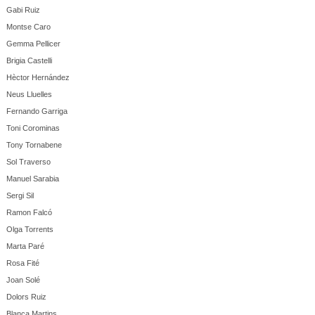
Gabi Ruiz
Montse Caro
Gemma Pellicer
Brigia Castelli
Hèctor Hernández
Neus Lluelles
Fernando Garriga
Toni Corominas
Tony Tornabene
Sol Traverso
Manuel Sarabia
Sergi Sil
Ramon Falcó
Olga Torrents
Marta Paré
Rosa Fité
Joan Solé
Dolors Ruiz
Blanca Martins