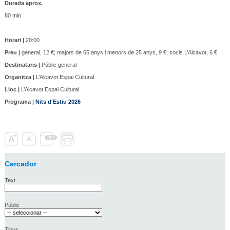
Durada aprox.
80 min
Horari |
20:00
Preu |
general, 12 €; majors de 65 anys i menors de 25 anys, 9 €; socis L’Alcavot, 6 €
Destinataris |
Públic general
Organitza |
L’Alcavot Espai Cultural
Lloc |
L’Alcavot Espai Cultural
Programa |
Nits d'Estiu 2026
Cercador
Text
Públic
Tipus