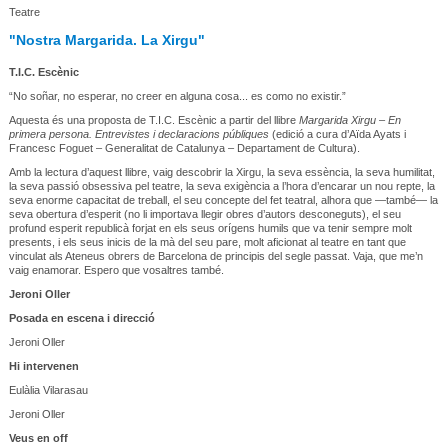
Teatre
"Nostra Margarida. La Xirgu"
T.I.C. Escènic
“No soñar, no esperar, no creer en alguna cosa... es como no existir.”
Aquesta és una proposta de T.I.C. Escènic a partir del llibre
Margarida Xirgu – En
primera persona. Entrevistes i declaracions públiques
(edició a cura d’Aïda Ayats i
Francesc Foguet – Generalitat de Catalunya – Departament de Cultura).
Amb la lectura d’aquest llibre, vaig descobrir la Xirgu, la seva essència, la seva humilitat,
la seva passió obsessiva pel teatre, la seva exigència a l’hora d’encarar un nou repte, la
seva enorme capacitat de treball, el seu concepte del fet teatral, alhora que —també— la
seva obertura d’esperit (no li importava llegir obres d’autors desconeguts), el seu
profund esperit republicà forjat en els seus orígens humils que va tenir sempre molt
presents, i els seus inicis de la mà del seu pare, molt aficionat al teatre en tant que
vinculat als Ateneus obrers de Barcelona de principis del segle passat. Vaja, que me’n
vaig enamorar. Espero que vosaltres també.
Jeroni Oller
Posada en escena i direcció
Jeroni Oller
Hi intervenen
Eulàlia Vilarasau
Jeroni Oller
Veus en off