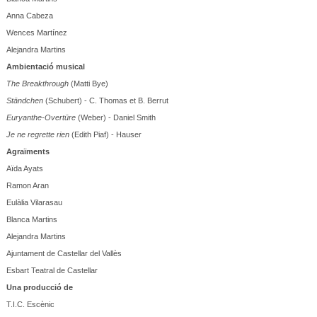
Anna Cabeza
Wences Martínez
Alejandra Martins
Ambientació musical
The Breakthrough
(Matti Bye)
Ständchen
(Schubert) - C. Thomas et B. Berrut
Euryanthe-Overtüre
(Weber) - Daniel Smith
Je ne regrette rien
(Edith Piaf) - Hauser
Agraïments
Aïda Ayats
Ramon Aran
Eulàlia Vilarasau
Blanca Martins
Alejandra Martins
Ajuntament de Castellar del Vallès
Esbart Teatral de Castellar
Una producció de
T.I.C. Escènic