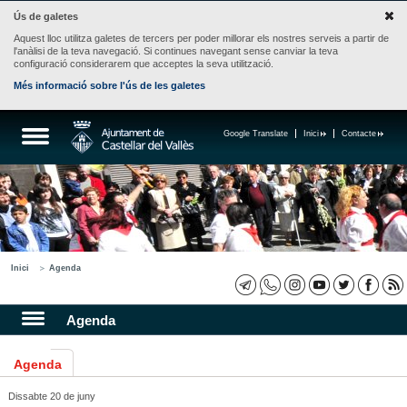
Ús de galetes
Aquest lloc utilitza galetes de tercers per poder millorar els nostres serveis a partir de
l'anàlisi de la teva navegació. Si continues navegant sense canviar la teva
configuració considerarem que acceptes la seva utilització.
Més informació sobre l'ús de les galetes
Google Translate
Inici
Contacte
Inici
Agenda
Agenda
Agenda
Dissabte 20 de juny