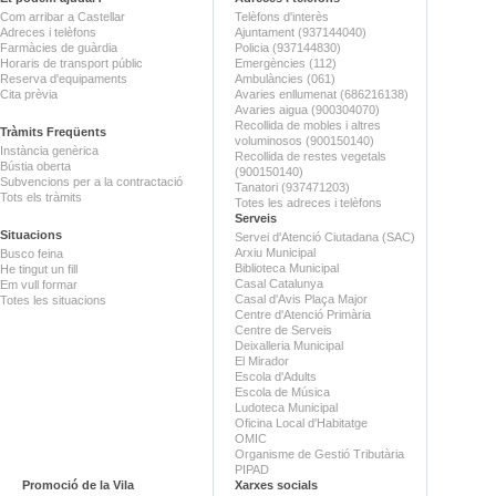
Com arribar a Castellar
Telèfons d'interès
Adreces i telèfons
Ajuntament (937144040)
Farmàcies de guàrdia
Policia (937144830)
Horaris de transport públic
Emergències (112)
Reserva d'equipaments
Ambulàncies (061)
Cita prèvia
Avaries enllumenat (686216138)
Avaries aigua (900304070)
Recollida de mobles i altres
Tràmits Freqüents
voluminosos (900150140)
Instància genèrica
Recollida de restes vegetals
Bústia oberta
(900150140)
Subvencions per a la contractació
Tanatori (937471203)
Tots els tràmits
Totes les adreces i telèfons
Serveis
Situacions
Servei d'Atenció Ciutadana (SAC)
Arxiu Municipal
Busco feina
Biblioteca Municipal
He tingut un fill
Casal Catalunya
Em vull formar
Casal d'Avis Plaça Major
Totes les situacions
Centre d'Atenció Primària
Centre de Serveis
Deixalleria Municipal
El Mirador
Escola d'Adults
Escola de Música
Ludoteca Municipal
Oficina Local d'Habitatge
OMIC
Organisme de Gestió Tributària
PIPAD
Promoció de la Vila
Xarxes socials