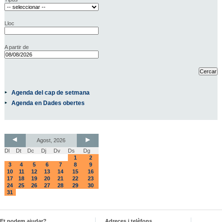
Lloc
A partir de
Agenda del cap de setmana
Agenda en Dades obertes
Agost, 2026
Dl
Dt
Dc
Dj
Dv
Ds
Dg
1
2
3
4
5
6
7
8
9
10
11
12
13
14
15
16
17
18
19
20
21
22
23
24
25
26
27
28
29
30
31
Et podem ajudar?
Adreces i telèfons