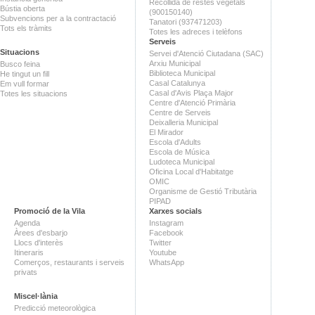
Recollida de restes vegetals
Bústia oberta
(900150140)
Subvencions per a la contractació
Tanatori (937471203)
Tots els tràmits
Totes les adreces i telèfons
Serveis
Situacions
Servei d'Atenció Ciutadana (SAC)
Arxiu Municipal
Busco feina
Biblioteca Municipal
He tingut un fill
Casal Catalunya
Em vull formar
Casal d'Avis Plaça Major
Totes les situacions
Centre d'Atenció Primària
Centre de Serveis
Deixalleria Municipal
El Mirador
Escola d'Adults
Escola de Música
Ludoteca Municipal
Oficina Local d'Habitatge
OMIC
Organisme de Gestió Tributària
PIPAD
Promoció de la Vila
Xarxes socials
Agenda
Instagram
Àrees d'esbarjo
Facebook
Llocs d'interès
Twitter
Itineraris
Youtube
Comerços, restaurants i serveis
WhatsApp
privats
Miscel·lània
Predicció meteorològica