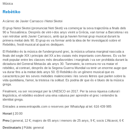
Música
Rebètiko
A càrrec de Javier Carrasco i Netoi Sketoi
El grup Netoi Sketoi (pronunciat Neti Sketi) va començar la seva trajectòria a finals dels
90 a Tessalònica. Després de vint-i-dos anys vivint a Grècia, van tornar a Barcelona i es
van retrobar amb Javier Carrasco, amb qui ja havien format grup musical durant la
primera meitat dels 90. El grup es va formar amb la idea de fer investigació sobre el
Rebétiko, l’estil musical al qual es dediquen.
El Rebétiko és la música de l'underground grec, la música urbana marginal nascuda a
finals del segle XIX i principis del XX a les ciutats més importants com Atenes. Es va fer
molt popular entre les classes més desafavorides i marginals i va ser prohibida durant la
dictadura del General Metaxàs als anys 30. Tanmateix, la censura no va matar el
rebétiko, al contrari, després de la Segona Guerra Mundial va tenir un enorme auge que
va durar fins a la meitat dels anys 50. El Rebètiko és un gènere musical que es
caracteritza per les seves melodies malenconies i les seves lletres que parlen sobre la
vida quotidiana, l’amor, la tristesa i la solitud. Es podria dir que és e blues de la música
grega.
Finalment, va ser reconegut per la UNESCO en 2017. Per la seva riquesa cultural i
lingüística, el rebètiko esdevé una eina valuosa per aprendre el grec i entendre la
identitat grega.
Entrades a www.entrapolis.com o reserves per WhatsApp al tel. 616 439 985
Horari |
20:00
Preu |
general, 12 €; majors de 65 anys i menors de 25 anys, 9 €; socis L’Alcavot, 6 €
Destinataris |
Públic general