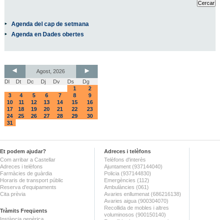
Agenda del cap de setmana
Agenda en Dades obertes
Agost, 2026
Dl
Dt
Dc
Dj
Dv
Ds
Dg
1
2
3
4
5
6
7
8
9
10
11
12
13
14
15
16
17
18
19
20
21
22
23
24
25
26
27
28
29
30
31
Et podem ajudar?
Adreces i telèfons
Com arribar a Castellar
Telèfons d'interès
Adreces i telèfons
Ajuntament (937144040)
Farmàcies de guàrdia
Policia (937144830)
Horaris de transport públic
Emergències (112)
Reserva d'equipaments
Ambulàncies (061)
Cita prèvia
Avaries enllumenat (686216138)
Avaries aigua (900304070)
Recollida de mobles i altres
Tràmits Freqüents
voluminosos (900150140)
Instància genèrica