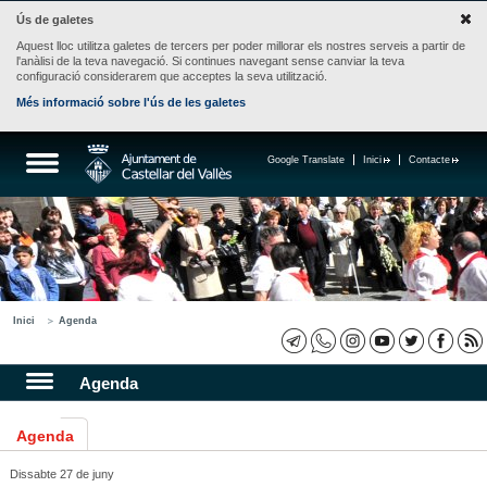
Ús de galetes
Aquest lloc utilitza galetes de tercers per poder millorar els nostres serveis a partir de
l'anàlisi de la teva navegació. Si continues navegant sense canviar la teva
configuració considerarem que acceptes la seva utilització.
Més informació sobre l'ús de les galetes
Google Translate
Inici
Contacte
Inici
Agenda
Agenda
Agenda
Dissabte 27 de juny