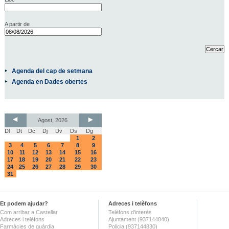
A partir de
Agenda del cap de setmana
Agenda en Dades obertes
Agost, 2026
Dl
Dt
Dc
Dj
Dv
Ds
Dg
1
2
3
4
5
6
7
8
9
10
11
12
13
14
15
16
17
18
19
20
21
22
23
24
25
26
27
28
29
30
31
Et podem ajudar?
Adreces i telèfons
Com arribar a Castellar
Telèfons d'interès
Adreces i telèfons
Ajuntament (937144040)
Farmàcies de guàrdia
Policia (937144830)