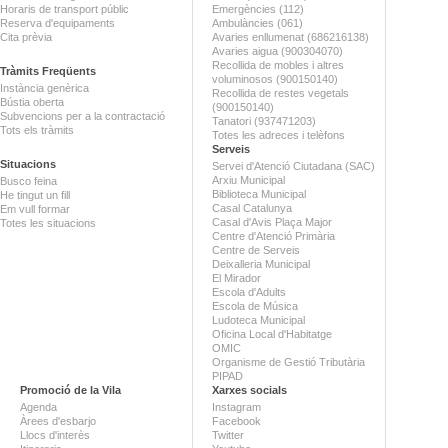
Horaris de transport públic
Emergències (112)
Reserva d'equipaments
Ambulàncies (061)
Cita prèvia
Avaries enllumenat (686216138)
Avaries aigua (900304070)
Recollida de mobles i altres
Tràmits Freqüents
voluminosos (900150140)
Instància genèrica
Recollida de restes vegetals
Bústia oberta
(900150140)
Subvencions per a la contractació
Tanatori (937471203)
Tots els tràmits
Totes les adreces i telèfons
Serveis
Situacions
Servei d'Atenció Ciutadana (SAC)
Arxiu Municipal
Busco feina
Biblioteca Municipal
He tingut un fill
Casal Catalunya
Em vull formar
Casal d'Avis Plaça Major
Totes les situacions
Centre d'Atenció Primària
Centre de Serveis
Deixalleria Municipal
El Mirador
Escola d'Adults
Escola de Música
Ludoteca Municipal
Oficina Local d'Habitatge
OMIC
Organisme de Gestió Tributària
PIPAD
Promoció de la Vila
Xarxes socials
Agenda
Instagram
Àrees d'esbarjo
Facebook
Llocs d'interès
Twitter