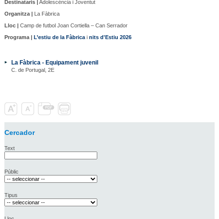
Destinataris |
Adolescència i Joventut
Organitza |
La Fàbrica
Lloc |
Camp de futbol Joan Cortiella – Can Serrador
Programa |
L’estiu de la Fàbrica
i
nits d'Estiu 2026
La Fàbrica - Equipament juvenil
C. de Portugal, 2E
Cercador
Text
Públic
Tipus
Lloc