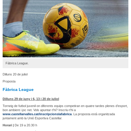
Fàbrica League.
Dilluns 20 de juliol
Proposta
Fàbrica League
Dilluns 29 de juny i 6, 13 i 20 de juliol
Torneig de futbol juvenil on diferents equips competiran en quatre tardes plenes d’esport,
bon ambient i joc net. Vols apuntar-t’hi? Inscriu-t’hi a
www.castellarvalles.cat/inscripcionslafabrica
. La proposta està organitzada
juntament amb la Unió Esportiva Castellar.
Horari |
De 19 a 20.30 h