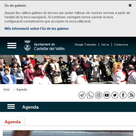
Ús de galetes
Aquest lloc utilitza galetes de tercers per poder millorar els nostres serveis a partir de
l'anàlisi de la teva navegació. Si continues navegant sense canviar la teva
configuració considerarem que acceptes la seva utilització.
Més informació sobre l'ús de les galetes
Google Translate
Inici
Contacte
Inici
Agenda
Agenda
Agenda