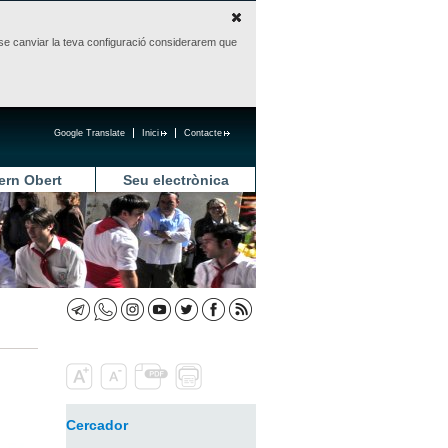
sense canviar la teva configuració considerarem que
Google Translate
Inici
Contacte
ern Obert
Seu electrònica
Cercador