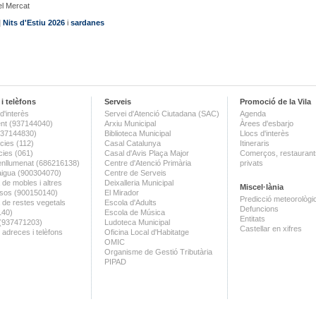
el Mercat
|
Nits d'Estiu 2026
i
sardanes
i telèfons
Serveis
Promoció de la Vila
d'interès
Servei d'Atenció Ciutadana (SAC)
Agenda
nt (937144040)
Arxiu Municipal
Àrees d'esbarjo
(937144830)
Biblioteca Municipal
Llocs d'interès
ies (112)
Casal Catalunya
Itineraris
ies (061)
Casal d'Avis Plaça Major
Comerços, restaurants
enllumenat (686216138)
Centre d'Atenció Primària
privats
aigua (900304070)
Centre de Serveis
 de mobles i altres
Deixalleria Municipal
Miscel·lània
sos (900150140)
El Mirador
Predicció meteorològi
a de restes vegetals
Escola d'Adults
Defuncions
140)
Escola de Música
Entitats
 (937471203)
Ludoteca Municipal
Castellar en xifres
 adreces i telèfons
Oficina Local d'Habitatge
OMIC
Organisme de Gestió Tributària
PIPAD