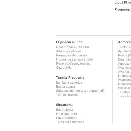
Lloc |
Pl. d
Programa 
Et podem ajudar?
Adreces 
Com arribar a Castellar
Telèfons 
Adreces i telèfons
Ajuntame
Farmàcies de guàrdia
Policia 
Horaris de transport públic
Emergènc
Reserva d'equipaments
Ambulànc
Cita prèvia
Avaries 
Avaries 
Recollida
Tràmits Freqüents
volumino
Instància genèrica
Recollid
Bústia oberta
(900150
Subvencions per a la contractació
Tanatori
Tots els tràmits
Totes les
Situacions
Busco feina
He tingut un fill
Em vull formar
Totes les situacions