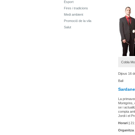
Esport
Fires i tradicions
Medi ambient
Promoció de la vila
Salut
Cobla Mo
Dijous 16 de
Ball
Sardane
La primaver
Montgrins, 
se i actuali
compta amb 
Jordi i el 
Horari |
21:
Organitza 