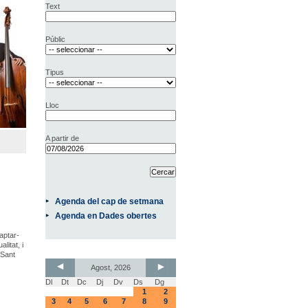
Text
Públic
Tipus
Lloc
A partir de
Agenda del cap de setmana
Agenda en Dades obertes
aptar-
litat, i
 Sant
Agost, 2026
Dl
Dt
Dc
Dj
Dv
Ds
Dg
1
2
3
4
5
6
7
8
9