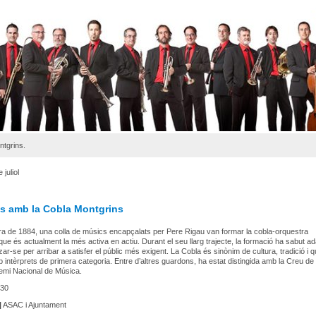
ntgrins.
 juliol
s amb la Cobla Montgrins
a de 1884, una colla de músics encapçalats per Pere Rigau van formar la cobla-orquestra
que és actualment la més activa en actiu. Durant el seu llarg trajecte, la formació ha sabut ad
tzar-se per arribar a satisfer el públic més exigent. La Cobla és sinònim de cultura, tradició i qua
intèrprets de primera categoria. Entre d’altres guardons, ha estat distingida amb la Creu de
Premi Nacional de Música.
30
|
ASAC i Ajuntament