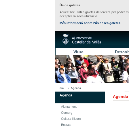
Ús de galetes
Aquest lloc utilitza galetes de tercers per poder m
acceptes la seva utilització.
Més informació sobre l'ús de les galetes
Viure
Descob
Inici
Agenda
Agenda
Agenda
Ajuntament
Comerç
Cultura i lleure
Entitats