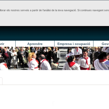
illorar els nostres serveis a partir de l'anàlisi de la teva navegació. Si continues navegant 
rir
Aprendre
Empresa i ocupació
Gov