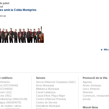
e juliol
all
es amb la Cobla Montgrins
Mercat
Més
i telèfons
Serveis
Promoció de la Vila
d'interès
Servei d'Atenció Ciutadana (SAC)
Agenda
nt (937144040)
Arxiu Municipal
Àrees d'esbarjo
(937144830)
Biblioteca Municipal
Llocs d'interès
ies (112)
Casal Catalunya
Itineraris
ies (061)
Casal d'Avis Plaça Major
Comerços, restaurants
enllumenat (686216138)
Centre d'Atenció Primària
privats
aigua (900304070)
Centre de Serveis
 de mobles i altres
Deixalleria Municipal
Miscel·lània