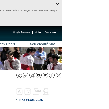
sense canviar la teva configuració considerarem que
Google Translate
Inici
Contacte
ern Obert
Seu electrònica
Nits d'Estiu 2026