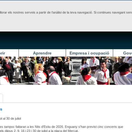
illorar els nostres serveis a partir de l'anàlisi de la teva navegació. Si continues navegant 
rir
Aprendre
Empresa i ocupació
Gov
s
ol al 30 de juliol
s tampoc faltaran a les Nits d'Estiu de 2026. Enguany s'han previst cinc concerts que
els dijous 2, 9, 16 i 23 i 30 de juliol a la plaça del Mercat.