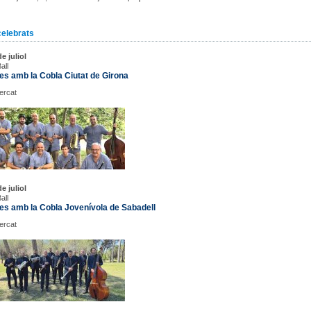
celebrats
e juliol
all
s amb la Cobla Ciutat de Girona
Mercat
e juliol
all
es amb la Cobla Jovenívola de Sabadell
Mercat