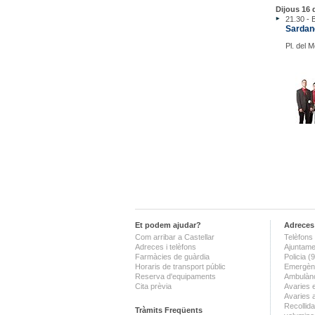
Dijous 16 d
21.30 - B
Sardan
Pl. del 
Et podem ajudar?
Adreces 
Com arribar a Castellar
Telèfons 
Adreces i telèfons
Ajuntame
Farmàcies de guàrdia
Policia 
Horaris de transport públic
Emergènc
Reserva d'equipaments
Ambulànc
Cita prèvia
Avaries 
Avaries 
Recollida
Tràmits Freqüents