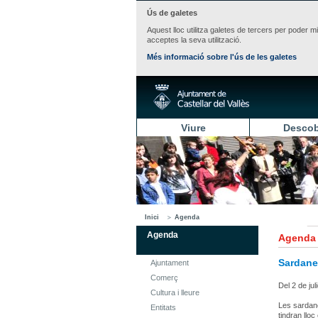
Ús de galetes
Aquest lloc utilitza galetes de tercers per poder m
acceptes la seva utilització.
Més informació sobre l'ús de les galetes
Viure
Descob
Inici
Agenda
Agenda
Agenda
Sardane
Ajuntament
Comerç
Del 2 de juli
Cultura i lleure
Les sardane
Entitats
tindran lloc 