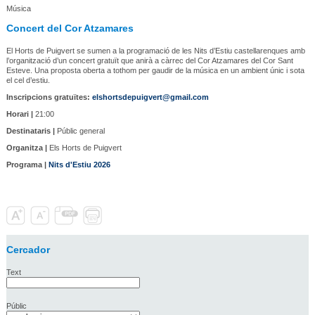
Música
Concert del Cor Atzamares
El Horts de Puigvert se sumen a la programació de les Nits d’Estiu castellarenques amb
l’organització d’un concert gratuït que anirà a càrrec del Cor Atzamares del Cor Sant
Esteve. Una proposta oberta a tothom per gaudir de la música en un ambient únic i sota
el cel d’estiu.
Inscripcions gratuïtes:
elshortsdepuigvert@gmail.com
Horari |
21:00
Destinataris |
Públic general
Organitza |
Els Horts de Puigvert
Programa |
Nits d'Estiu 2026
Cercador
Text
Públic