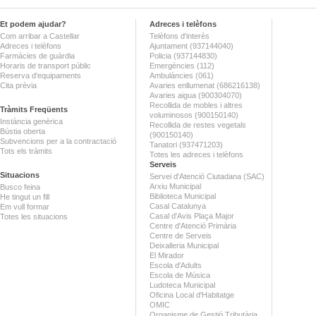
Et podem ajudar?
Adreces i telèfons
Com arribar a Castellar
Telèfons d'interès
Adreces i telèfons
Ajuntament (937144040)
Farmàcies de guàrdia
Policia (937144830)
Horaris de transport públic
Emergències (112)
Reserva d'equipaments
Ambulàncies (061)
Cita prèvia
Avaries enllumenat (686216138)
Avaries aigua (900304070)
Recollida de mobles i altres
Tràmits Freqüents
voluminosos (900150140)
Instància genèrica
Recollida de restes vegetals
Bústia oberta
(900150140)
Subvencions per a la contractació
Tanatori (937471203)
Tots els tràmits
Totes les adreces i telèfons
Serveis
Situacions
Servei d'Atenció Ciutadana (SAC)
Arxiu Municipal
Busco feina
Biblioteca Municipal
He tingut un fill
Casal Catalunya
Em vull formar
Casal d'Avis Plaça Major
Totes les situacions
Centre d'Atenció Primària
Centre de Serveis
Deixalleria Municipal
El Mirador
Escola d'Adults
Escola de Música
Ludoteca Municipal
Oficina Local d'Habitatge
OMIC
Organisme de Gestió Tributària