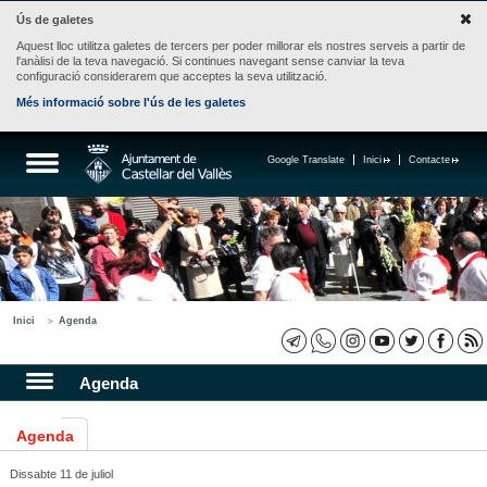
Ús de galetes
Aquest lloc utilitza galetes de tercers per poder millorar els nostres serveis a partir de
l'anàlisi de la teva navegació. Si continues navegant sense canviar la teva
configuració considerarem que acceptes la seva utilització.
Més informació sobre l'ús de les galetes
Google Translate
Inici
Contacte
Inici
Agenda
Agenda
Agenda
Dissabte 11 de juliol