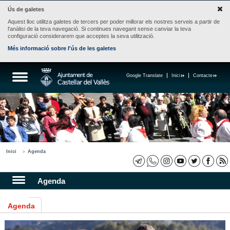
Ús de galetes
Aquest lloc utilitza galetes de tercers per poder millorar els nostres serveis a partir de
l'anàlisi de la teva navegació. Si continues navegant sense canviar la teva
configuració considerarem que acceptes la seva utilització.
Més informació sobre l'ús de les galetes
Google Translate
Inici
Contacte
Inici
Agenda
Agenda
Agenda