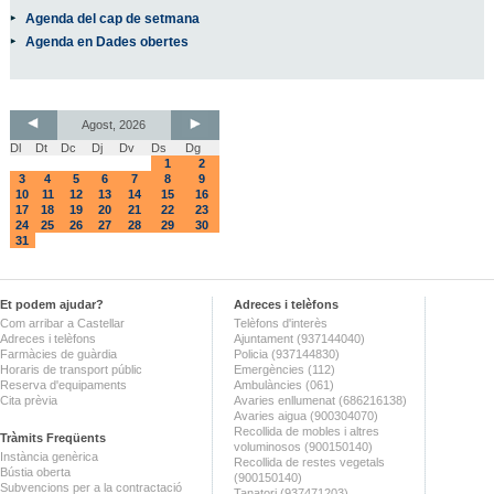
Agenda del cap de setmana
Agenda en Dades obertes
Agost, 2026
Dl
Dt
Dc
Dj
Dv
Ds
Dg
1
2
3
4
5
6
7
8
9
10
11
12
13
14
15
16
17
18
19
20
21
22
23
24
25
26
27
28
29
30
31
Et podem ajudar?
Adreces i telèfons
Com arribar a Castellar
Telèfons d'interès
Adreces i telèfons
Ajuntament (937144040)
Farmàcies de guàrdia
Policia (937144830)
Horaris de transport públic
Emergències (112)
Reserva d'equipaments
Ambulàncies (061)
Cita prèvia
Avaries enllumenat (686216138)
Avaries aigua (900304070)
Recollida de mobles i altres
Tràmits Freqüents
voluminosos (900150140)
Instància genèrica
Recollida de restes vegetals
Bústia oberta
(900150140)
Subvencions per a la contractació
Tanatori (937471203)