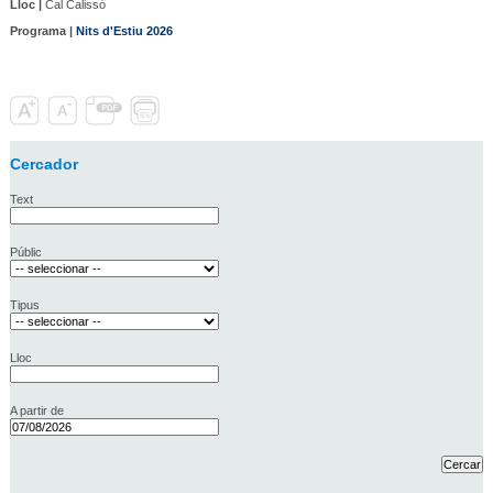
Lloc |
Cal Calissó
Programa |
Nits d'Estiu 2026
Cercador
Text
Públic
Tipus
Lloc
A partir de