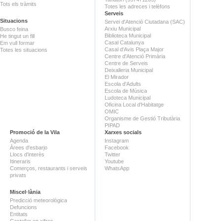
Tots els tràmits
Totes les adreces i telèfons
Serveis
Situacions
Servei d'Atenció Ciutadana (SAC)
Arxiu Municipal
Busco feina
Biblioteca Municipal
He tingut un fill
Casal Catalunya
Em vull formar
Casal d'Avis Plaça Major
Totes les situacions
Centre d'Atenció Primària
Centre de Serveis
Deixalleria Municipal
El Mirador
Escola d'Adults
Escola de Música
Ludoteca Municipal
Oficina Local d'Habitatge
OMIC
Organisme de Gestió Tributària
PIPAD
Promoció de la Vila
Xarxes socials
Agenda
Instagram
Àrees d'esbarjo
Facebook
Llocs d'interès
Twitter
Itineraris
Youtube
Comerços, restaurants i serveis
WhatsApp
privats
Miscel·lània
Predicció meteorològica
Defuncions
Entitats
Castellar en xifres