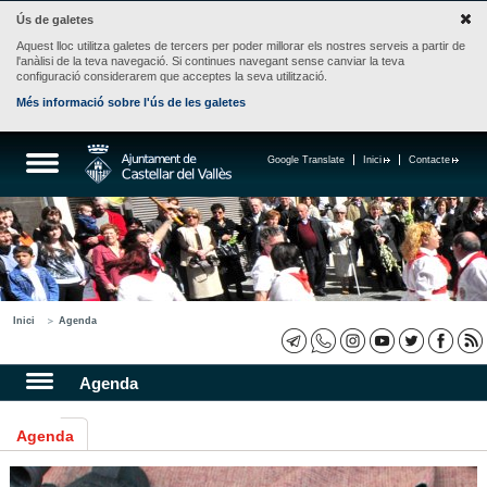
Ús de galetes
Aquest lloc utilitza galetes de tercers per poder millorar els nostres serveis a partir de
l'anàlisi de la teva navegació. Si continues navegant sense canviar la teva
configuració considerarem que acceptes la seva utilització.
Més informació sobre l'ús de les galetes
Google Translate
Inici
Contacte
Inici
Agenda
Agenda
Agenda