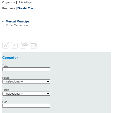
Organitza |
Lluís Alforja
Programa |
Fira del Trasto
Mercat Municipal
Pl. del Mercat, s/n
Cercador
Text
Públic
Tipus
Lloc