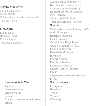
Avaries aigua (900304070)
Recollida de mobles i altres
Tràmits Freqüents
voluminosos (900150140)
Instància genèrica
Recollida de restes vegetals
Bústia oberta
(900150140)
Subvencions per a la contractació
Tanatori (937471203)
Tots els tràmits
Totes les adreces i telèfons
Serveis
Situacions
Servei d'Atenció Ciutadana (SAC)
Arxiu Municipal
Busco feina
Biblioteca Municipal
He tingut un fill
Casal Catalunya
Em vull formar
Casal d'Avis Plaça Major
Totes les situacions
Centre d'Atenció Primària
Centre de Serveis
Deixalleria Municipal
El Mirador
Escola d'Adults
Escola de Música
Ludoteca Municipal
Oficina Local d'Habitatge
OMIC
Organisme de Gestió Tributària
PIPAD
Promoció de la Vila
Xarxes socials
Agenda
Instagram
Àrees d'esbarjo
Facebook
Llocs d'interès
Twitter
Itineraris
Youtube
Comerços, restaurants i serveis
WhatsApp
privats