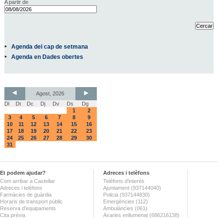
A partir de
Agenda del cap de setmana
Agenda en Dades obertes
Agost, 2026
Dl
Dt
Dc
Dj
Dv
Ds
Dg
1
2
3
4
5
6
7
8
9
10
11
12
13
14
15
16
17
18
19
20
21
22
23
24
25
26
27
28
29
30
31
Et podem ajudar?
Adreces i telèfons
Com arribar a Castellar
Telèfons d'interès
Adreces i telèfons
Ajuntament (937144040)
Farmàcies de guàrdia
Policia (937144830)
Horaris de transport públic
Emergències (112)
Reserva d'equipaments
Ambulàncies (061)
Cita prèvia
Avaries enllumenat (686216138)