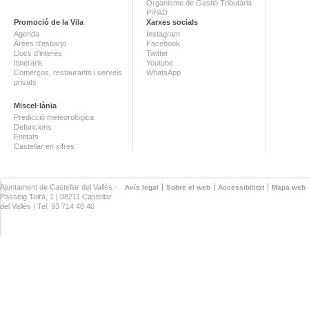
Organisme de Gestió Tributària
PIPAD
Promoció de la Vila
Xarxes socials
Agenda
Instagram
Àrees d'esbarjo
Facebook
Llocs d'interès
Twitter
Itineraris
Youtube
Comerços, restaurants i serveis
WhatsApp
privats
Miscel·lània
Predicció meteorològica
Defuncions
Entitats
Castellar en xifres
Ajuntament de Castellar del Vallès ·
Avís legal
Sobre el web
Accessibilitat
Mapa web
Passeig Tolrà, 1 | 08211 Castellar
del Vallès | Tel. 93 714 40 40