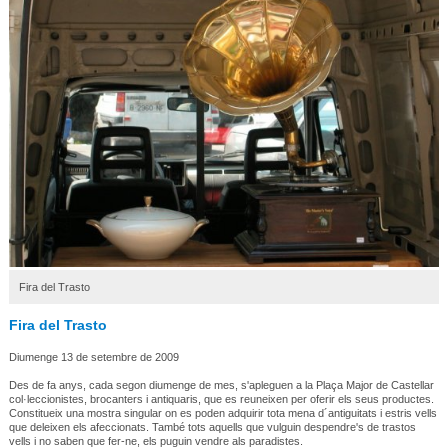
Fira del Trasto
Fira del Trasto
Diumenge 13 de setembre de 2009
Des de fa anys, cada segon diumenge de mes, s'apleguen a la Plaça Major de Castellar
col·leccionistes, brocanters i antiquaris, que es reuneixen per oferir els seus productes.
Constitueix una mostra singular on es poden adquirir tota mena d´antiguitats i estris vells
que deleixen els afeccionats. També tots aquells que vulguin despendre's de trastos
vells i no saben que fer-ne, els puguin vendre als paradistes.