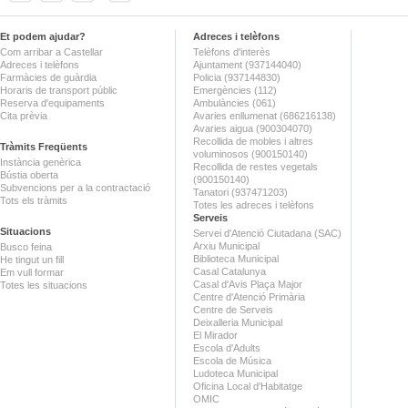
Et podem ajudar?
Adreces i telèfons
Com arribar a Castellar
Telèfons d'interès
Adreces i telèfons
Ajuntament (937144040)
Farmàcies de guàrdia
Policia (937144830)
Horaris de transport públic
Emergències (112)
Reserva d'equipaments
Ambulàncies (061)
Cita prèvia
Avaries enllumenat (686216138)
Avaries aigua (900304070)
Recollida de mobles i altres
Tràmits Freqüents
voluminosos (900150140)
Instància genèrica
Recollida de restes vegetals
Bústia oberta
(900150140)
Subvencions per a la contractació
Tanatori (937471203)
Tots els tràmits
Totes les adreces i telèfons
Serveis
Situacions
Servei d'Atenció Ciutadana (SAC)
Arxiu Municipal
Busco feina
Biblioteca Municipal
He tingut un fill
Casal Catalunya
Em vull formar
Casal d'Avis Plaça Major
Totes les situacions
Centre d'Atenció Primària
Centre de Serveis
Deixalleria Municipal
El Mirador
Escola d'Adults
Escola de Música
Ludoteca Municipal
Oficina Local d'Habitatge
OMIC