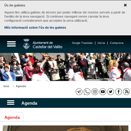
Ús de galetes
Aquest lloc utilitza galetes de tercers per poder millorar els nostres serveis a partir de
l'anàlisi de la teva navegació. Si continues navegant sense canviar la teva
configuració considerarem que acceptes la seva utilització.
Més informació sobre l'ús de les galetes
Google Translate
Inici
Contacte
Inici
Agenda
Agenda
Agenda