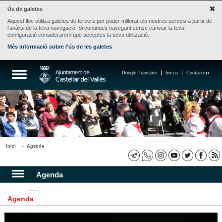
Ús de galetes
Aquest lloc utilitza galetes de tercers per poder millorar els nostres serveis a partir de
l'anàlisi de la teva navegació. Si continues navegant sense canviar la teva
configuració considerarem que acceptes la seva utilització.
Més informació sobre l'ús de les galetes
Google Translate
Inici
Contacte
Inici
Agenda
Agenda
Agenda