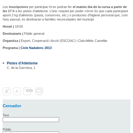
Les
inscripcions
per participar-hi es podran fer
el mateix dia de la cursa a partir de
les 17 h
a les pistes d’atletisme. L’únic requisit per poder córrer és que cada participant
aporti 2 kg d'aliments (pasta, conserves, etc.) o productes d'higiene personal que, com
l’any passat, es destinaran a famílies necessitades del municipi.
Horari |
18:00
Destinataris |
Públic general
Organitza |
Esport, Cooperació i Acció (ESCOAC) i Club Atlètic Castellar
Programa |
Cicle Nadalenc 2013
Pistes d'Atletisme
C. de la Garrotxa, 1
Cercador
Text
Públic