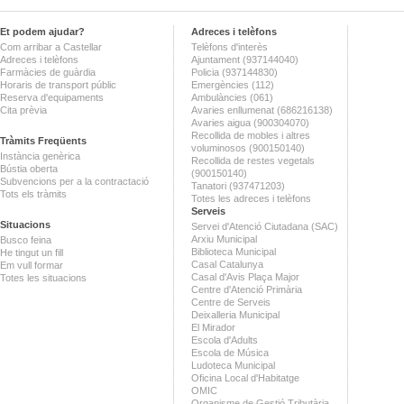
Et podem ajudar?
Adreces i telèfons
Com arribar a Castellar
Telèfons d'interès
Adreces i telèfons
Ajuntament (937144040)
Farmàcies de guàrdia
Policia (937144830)
Horaris de transport públic
Emergències (112)
Reserva d'equipaments
Ambulàncies (061)
Cita prèvia
Avaries enllumenat (686216138)
Avaries aigua (900304070)
Recollida de mobles i altres
Tràmits Freqüents
voluminosos (900150140)
Instància genèrica
Recollida de restes vegetals
Bústia oberta
(900150140)
Subvencions per a la contractació
Tanatori (937471203)
Tots els tràmits
Totes les adreces i telèfons
Serveis
Situacions
Servei d'Atenció Ciutadana (SAC)
Arxiu Municipal
Busco feina
Biblioteca Municipal
He tingut un fill
Casal Catalunya
Em vull formar
Casal d'Avis Plaça Major
Totes les situacions
Centre d'Atenció Primària
Centre de Serveis
Deixalleria Municipal
El Mirador
Escola d'Adults
Escola de Música
Ludoteca Municipal
Oficina Local d'Habitatge
OMIC
Organisme de Gestió Tributària