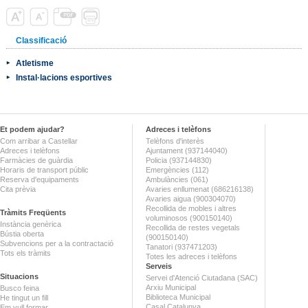
Classificació
Atletisme
Instal·lacions esportives
Et podem ajudar?
Adreces i telèfons
Com arribar a Castellar
Telèfons d'interès
Adreces i telèfons
Ajuntament (937144040)
Farmàcies de guàrdia
Policia (937144830)
Horaris de transport públic
Emergències (112)
Reserva d'equipaments
Ambulàncies (061)
Cita prèvia
Avaries enllumenat (686216138)
Avaries aigua (900304070)
Recollida de mobles i altres
Tràmits Freqüents
voluminosos (900150140)
Instància genèrica
Recollida de restes vegetals
Bústia oberta
(900150140)
Subvencions per a la contractació
Tanatori (937471203)
Tots els tràmits
Totes les adreces i telèfons
Serveis
Situacions
Servei d'Atenció Ciutadana (SAC)
Arxiu Municipal
Busco feina
Biblioteca Municipal
He tingut un fill
Casal Catalunya
Em vull formar