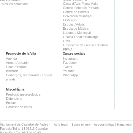
Casal d'Avis Plaça Major
Totes les situacions
Centre d'Atenció Primària
Centre de Serveis
Deixalleria Municipal
El Mirador
Escola d'Adults
Escola de Música
Ludoteca Municipal
Oficina Local d'Habitatge
OMIC
Organisme de Gestió Tributària
PIPAD
Promoció de la Vila
Xarxes socials
Agenda
Instagram
Àrees d'esbarjo
Facebook
Llocs d'interès
Twitter
Itineraris
Youtube
Comerços, restaurants i serveis
WhatsApp
privats
Miscel·lània
Predicció meteorològica
Defuncions
Entitats
Castellar en xifres
Ajuntament de Castellar del Vallès ·
Avís legal
Sobre el web
Accessibilitat
Mapa web
Passeig Tolrà, 1 | 08211 Castellar
del Vallès | Tel. 93 714 40 40