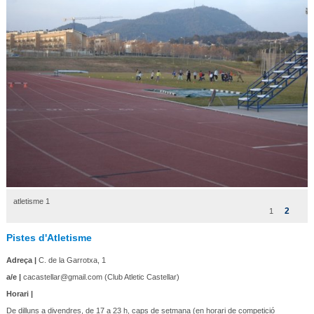
atletisme 1
2
1
Pistes d'Atletisme
Adreça |
C. de la Garrotxa, 1
a/e |
cacastellar@gmail.com (Club Atletic Castellar)
Horari |
De dilluns a divendres, de 17 a 23 h, caps de setmana (en horari de competició