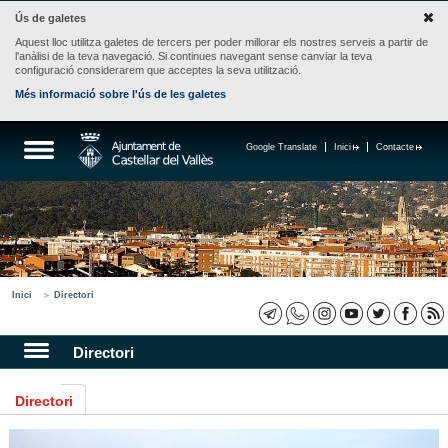
Ús de galetes
Aquest lloc utilitza galetes de tercers per poder millorar els nostres serveis a partir de
l'anàlisi de la teva navegació. Si continues navegant sense canviar la teva
configuració considerarem que acceptes la seva utilització.
Més informació sobre l'ús de les galetes
Google Translate
Inici
Contacte
Inici
Directori
Directori
Directori